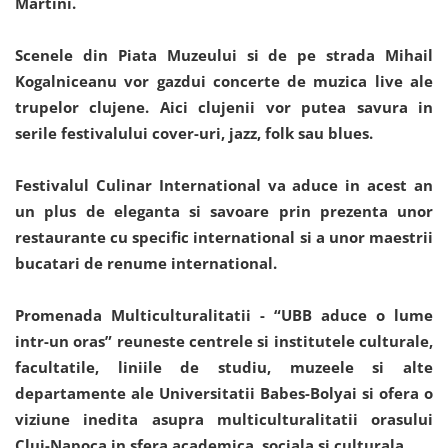
Martini.
Scenele din Piata Muzeului si de pe strada Mihail
Kogalniceanu vor gazdui concerte de muzica live ale
trupelor clujene. Aici clujenii vor putea savura in
serile festivalului cover-uri, jazz, folk sau blues.
Festivalul Culinar International va aduce in acest an
un plus de eleganta si savoare prin prezenta unor
restaurante cu specific international si a unor maestrii
bucatari de renume international.
Promenada Multiculturalitatii - “UBB aduce o lume
intr-un oras” reuneste centrele si institutele culturale,
facultatile, liniile de studiu, muzeele si alte
departamente ale Universitatii Babes-Bolyai si ofera o
viziune inedita asupra multiculturalitatii orasului
Cluj-Napoca in sfera academica, sociala si culturala.