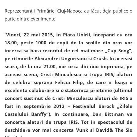
Reprezentanții Primăriei Cluj-Napoca au făcut deja publice o
parte dintre evenimente:
”
Vineri, 22 mai 2015, in Piata Unirii, incepand cu ora
18.00, peste 1000 de copii de la scolile din oras vor
incerca sa bata recordul de cel mai mare „Cup Song”,
pe ritmurile Alexandrei Ungureanu si Crush. In aceeasi
seara, de la ora 21.00, vor urca din nou impreuna, pe
aceeasi scena, Cristi Minculescu si trupa IRIS, alaturi
de celebra soprana Felicia Filip, de care ii leaga o
excelenta colaborare si o statornica prietenie (ultimul
concert sustinut de Cristi Minculescu alaturi de IRIS a
fost in septembrie 2012 – Festivalul Barock „Zilele
Castelului Banffy”). In continuare, Dan Bittman va
concerta alaturi de trupa IRIS. Tot in spectacolul de
deschidere vor mai concerta Vunk si David& The Six