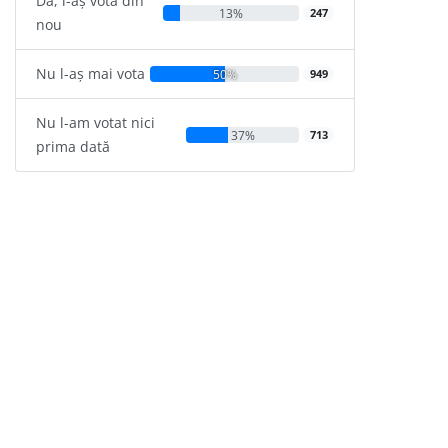
Da, l-aș vota din
13%
247
nou
Nu l-aș mai vota
50%
949
Nu l-am votat nici
37%
713
prima dată