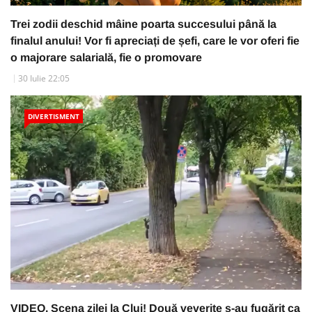
Trei zodii deschid mâine poarta succesului până la
finalul anului! Vor fi apreciați de șefi, care le vor oferi fie
o majorare salarială, fie o promovare
30 Iulie 22:05
DIVERTISMENT
VIDEO. Scena zilei la Cluj! Două veverițe s-au fugărit ca