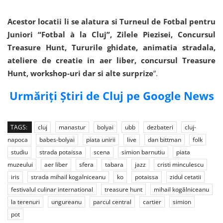
Acestor locatii li se alatura si Turneul de Fotbal pentru
Juniori “Fotbal à la Cluj”, Zilele Piezisei, Concursul
Treasure Hunt, Tururile ghidate, animatia stradala,
ateliere de creatie in aer liber, concursul Treasure
Hunt, workshop-uri dar si alte surprize
”.
Urmăriți Știri de Cluj pe Google News
TAGS:
cluj
manastur
bolyai
ubb
dezbateri
cluj-
napoca
babes-bolyai
piata unirii
live
dan bittman
folk
studiu
strada potaissa
scena
simion barnutiu
piata
muzeului
aer liber
sfera
tabara
jazz
cristi minculescu
iris
strada mihail kogalniceanu
ko
potaissa
zidul cetatii
festivalul culinar international
treasure hunt
mihail kogălniceanu
la terenuri
ungureanu
parcul central
cartier
simion
pot