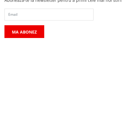
Aboneaza-te la newsletter pentru a primi cele mai noi stiri!
MA ABONEZ