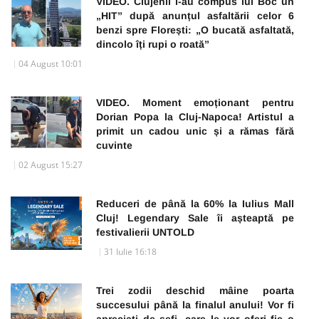
VIDEO. Clujenii i-au compus lui Boc un
„HIT” după anunțul asfaltării celor 6
benzi spre Florești: „O bucată asfaltată,
dincolo îți rupi o roată”
04 August 10:01
VIDEO. Moment emoționant pentru
Dorian Popa la Cluj-Napoca! Artistul a
primit un cadou unic și a rămas fără
cuvinte
02 August 15:27
Reduceri de până la 60% la Iulius Mall
Cluj! Legendary Sale îi așteaptă pe
festivalierii UNTOLD
31 Iulie 16:18
Trei zodii deschid mâine poarta
succesului până la finalul anului! Vor fi
apreciați de șefi, care le vor oferi fie o