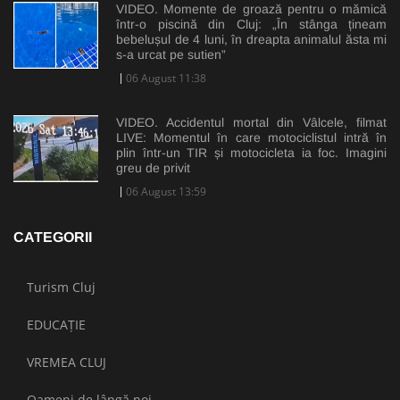
VIDEO. Momente de groază pentru o mămică
într-o piscină din Cluj: „În stânga țineam
bebelușul de 4 luni, în dreapta animalul ăsta mi
s-a urcat pe sutien”
06 August 11:38
VIDEO. Accidentul mortal din Vâlcele, filmat
LIVE: Momentul în care motociclistul intră în
plin într-un TIR și motocicleta ia foc. Imagini
greu de privit
06 August 13:59
CATEGORII
Turism Cluj
EDUCAȚIE
VREMEA CLUJ
Oameni de lângă noi