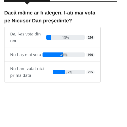
Dacă mâine ar fi alegeri, l-ați mai vota
pe Nicușor Dan președinte?
Da, l-aș vota din
13%
256
nou
Nu l-aș mai vota
49%
970
Nu l-am votat nici
37%
735
prima dată