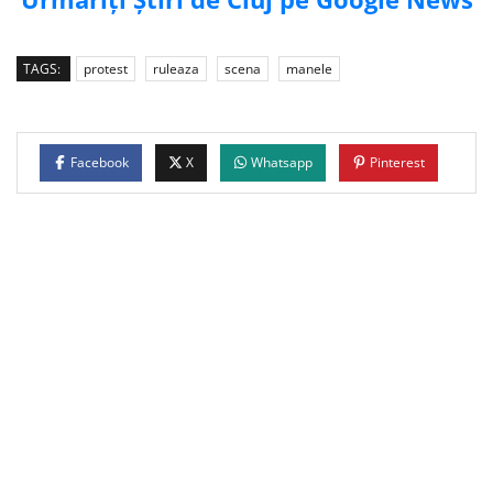
TAGS:
protest
ruleaza
scena
manele
Facebook
X
Whatsapp
Pinterest