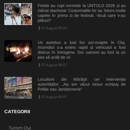
Fetele au rupt normele la UNTOLD 2026 și au
ridicat ștacheta! Costumațiile lor au întors multe
capete în prima zi de festival. Vouă care v-au
plăcut?
07 August 09:20
Un autobuz a luat foc azi-noapte în Cluj.
Incendiul s-a extins rapid și vehiculul a fost
distrus în întregime. Doi oameni au fost la un
pas să ardă de vii
07 August 08:07
Locuitorii din Mărăști cer intervenția
autorităților: „Nu am văzut niciun echipaj de
Poliție sau Jandarmerie”
07 August 09:41
CATEGORII
Turism Cluj