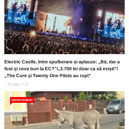
Electric Castle, între spulberare și aplauze: „Bă, dar a
fost și ceva bun la EC?”/„3.700 lei doar ca să exiști”/
„The Cure și Twenty One Pilots au rupt”
21 Iulie 11:27
DIVERTISMENT