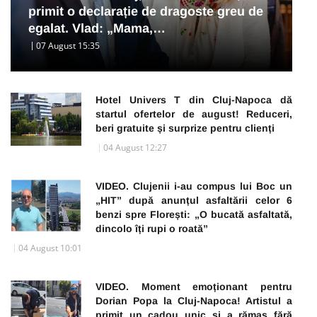
primit o declarație de dragoste greu de
egalat. Vlad: „Mama,…
07 August 15:35
Hotel Univers T din Cluj-Napoca dă
startul ofertelor de august! Reduceri,
beri gratuite și surprize pentru clienți
04 August 12:27
VIDEO. Clujenii i-au compus lui Boc un
„HIT” după anunțul asfaltării celor 6
benzi spre Florești: „O bucată asfaltată,
dincolo îți rupi o roată”
04 August 10:01
VIDEO. Moment emoționant pentru
Dorian Popa la Cluj-Napoca! Artistul a
primit un cadou unic și a rămas fără