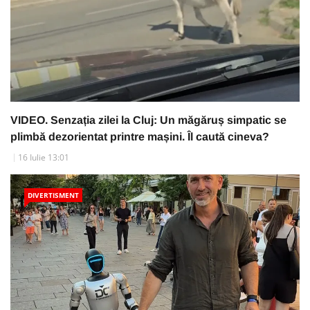
VIDEO. Senzația zilei la Cluj: Un măgăruș simpatic se
plimbă dezorientat printre mașini. Îl caută cineva?
16 Iulie 13:01
DIVERTISMENT