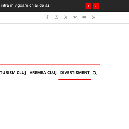
herla: Îl așteptau soția și copilul
TURISM CLUJ
VREMEA CLUJ
DIVERTISMENT