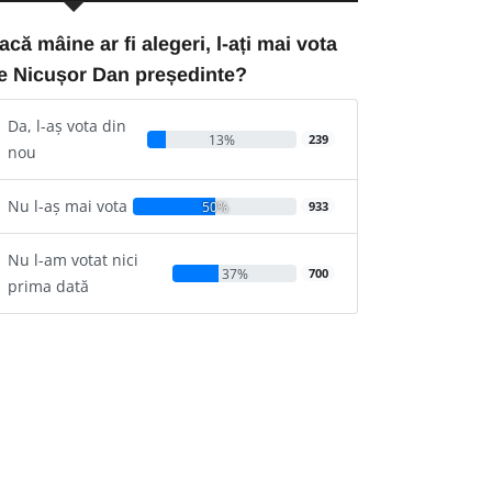
acă mâine ar fi alegeri, l-ați mai vota
e Nicușor Dan președinte?
Da, l-aș vota din
13%
239
nou
Nu l-aș mai vota
50%
933
Nu l-am votat nici
37%
700
prima dată