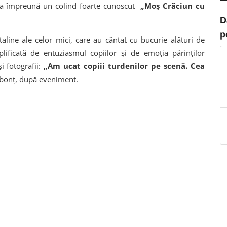
eta împreună un colind foarte cunoscut
„Moș Crăciun cu
D
p
taline ale celor mici, care au cântat cu bucurie alături de
ificată de entuziasmul copiilor și de emoția părinților
i fotografii:
„Am ucat copiii turdenilor pe scenă. Cea
obonț, după eveniment.