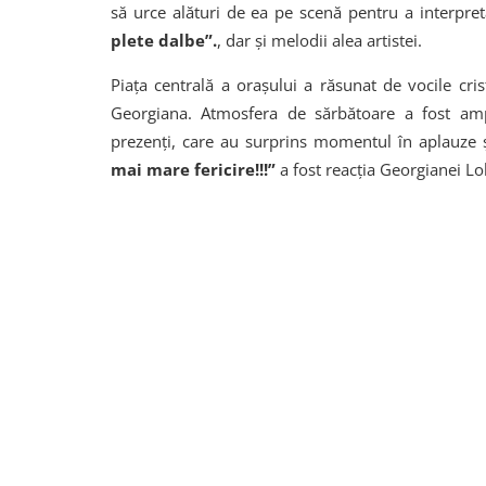
să urce alături de ea pe scenă pentru a interpr
plete dalbe”.
, dar și melodii alea artistei.
Piața centrală a orașului a răsunat de vocile cris
Georgiana. Atmosfera de sărbătoare a fost ampl
prezenți, care au surprins momentul în aplauze ș
mai mare fericire!!!”
a fost reacția Georgianei L