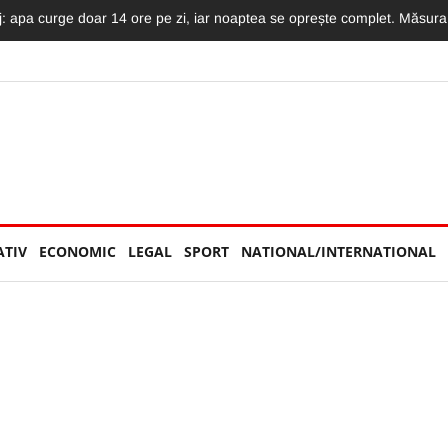
 astăzi pe DN1! Avea doar 36 de ani și lucra ca polițist la Penitenciarul G
ATIV
ECONOMIC
LEGAL
SPORT
NATIONAL/INTERNATIONAL