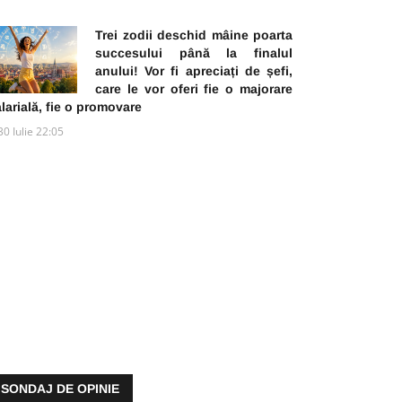
Trei zodii deschid mâine poarta
succesului până la finalul
anului! Vor fi apreciați de șefi,
care le vor oferi fie o majorare
larială, fie o promovare
30 Iulie 22:05
SONDAJ DE OPINIE