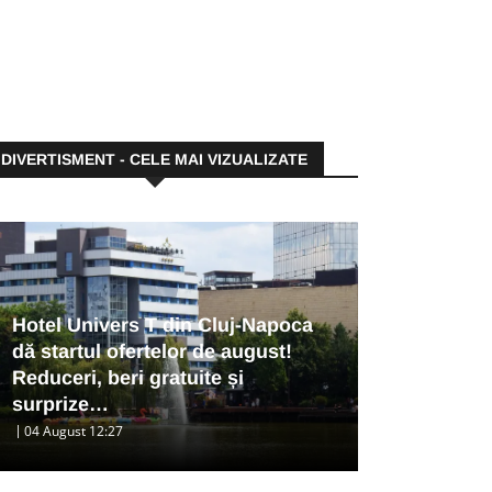
DIVERTISMENT - CELE MAI VIZUALIZATE
Hotel Univers T din Cluj-Napoca
dă startul ofertelor de august!
Reduceri, beri gratuite și
surprize…
04 August 12:27