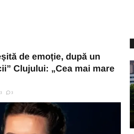
șită de emoție, după un
i” Clujului: „Cea mai mare
03
3