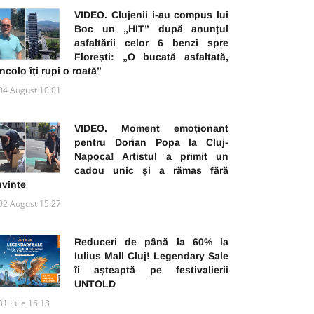
VIDEO. Clujenii i-au compus lui
Boc un „HIT” după anunțul
asfaltării celor 6 benzi spre
Florești: „O bucată asfaltată,
ncolo îți rupi o roată”
04 August 10:01
VIDEO. Moment emoționant
pentru Dorian Popa la Cluj-
Napoca! Artistul a primit un
cadou unic și a rămas fără
uvinte
02 August 15:27
Reduceri de până la 60% la
Iulius Mall Cluj! Legendary Sale
îi așteaptă pe festivalierii
UNTOLD
31 Iulie 16:18