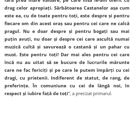
drag celor apropiați. Sărbătoarea Castanelor așa cum
este ea, cu de toate pentru toți, este despre și pentru
fiecare om din acest oraș sau pentru cei care ne calcă
pragul. Nu e doar despre și pentru bogați sau mai
puțin avuți, nu doar și despre cei care ascultă numai
muzică cultă și savurează o castană și un pahar cu
must. Este pentru toți! Dar mai ales pentru cei care
încă nu au uitat să se bucure de lucrurile mărunte
care ne fac fericiți și pe care le putem împărți cu cei
dragi, cu prietenii. Indiferent de statut, de rang, de
preferințe. În comuniune cu cei de lângă noi, în
respect și iubire față de toți
”, a precizat primarul.