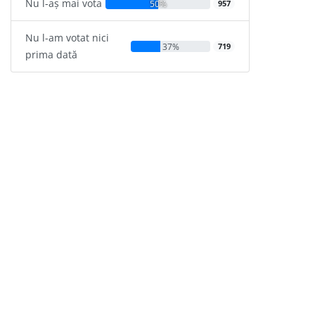
Nu l-aș mai vota
50%
957
Nu l-am votat nici
37%
719
prima dată