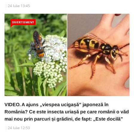
24 Iulie 13:45
DIVERTISMENT
VIDEO. A ajuns „viespea ucigașă” japoneză în
România? Ce este insecta uriașă pe care românii o văd
mai nou prin parcuri și grădini, de fapt: „Este docilă”
24 Iulie 12:53