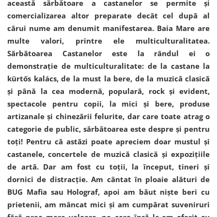
această sărbătoare a castanelor se permite și
comercializarea altor preparate decât cel după al
cărui nume am denumit manifestarea. Baia Mare are
multe valori, printre ele multiculturalitatea.
Sărbătoarea Castanelor este la rândul ei o
demonstrație de multiculturalitate: de la castane la
kürtős kalács, de la must la bere, de la muzică clasică
și până la cea modernă, populară, rock și evident,
spectacole pentru copii, la mici și bere, produse
artizanale și chinezării felurite, dar care toate atrag o
categorie de public, sărbătoarea este despre și pentru
toți! Pentru că astăzi poate apreciem doar mustul și
castanele, concertele de muzică clasică și expozițiile
de artă. Dar am fost cu toții, la început, tineri și
dornici de distracție. Am cântat în ploaie alături de
BUG Mafia sau Holograf, apoi am băut niște beri cu
prietenii, am mâncat mici și am cumpărat suveniruri
fără prea mare valoare, pe care însă le-am oferit cu