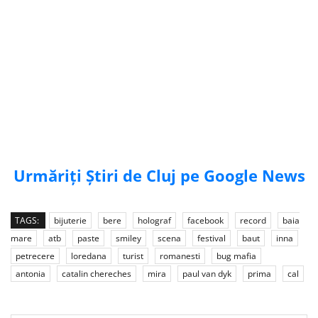
Urmăriți Știri de Cluj pe Google News
TAGS:
bijuterie
bere
holograf
facebook
record
baia
mare
atb
paste
smiley
scena
festival
baut
inna
petrecere
loredana
turist
romanesti
bug mafia
antonia
catalin chereches
mira
paul van dyk
prima
cal