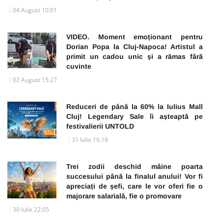
04 August 10:01
VIDEO. Moment emoționant pentru
Dorian Popa la Cluj-Napoca! Artistul a
primit un cadou unic și a rămas fără
cuvinte
02 August 15:27
Reduceri de până la 60% la Iulius Mall
Cluj! Legendary Sale îi așteaptă pe
festivalierii UNTOLD
31 Iulie 16:18
Trei zodii deschid mâine poarta
succesului până la finalul anului! Vor fi
apreciați de șefi, care le vor oferi fie o
majorare salarială, fie o promovare
30 Iulie 22:05