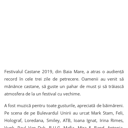
Festivalul Castane 2019, din Baia Mare, a atras o audiență
record în cele trei zile de petrecere. Oamenii au venit să
mănânce castane, să guste un pahar de must și să trăiască
atmosfera de la un festival cu vechime.
A fost muzică pentru toate gusturile, apreciată de băimăreni.
Pe scena de pe Bulevardul Unirii au urcat Mark Stam, Feli,
Holograf, Loredana, Smiley, ATB, Ioana Ignat, Irina Rimes,
Vunk, Paul Van Dyk, B.U.G. Mafia, Mira & Band, Antonia,