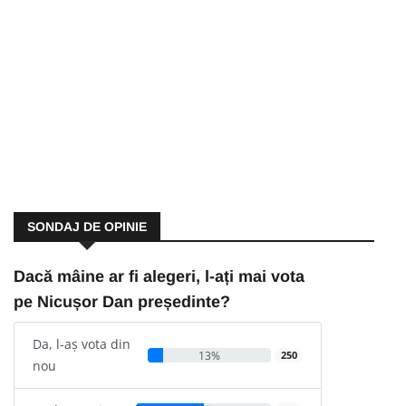
SONDAJ DE OPINIE
Dacă mâine ar fi alegeri, l-ați mai vota
pe Nicușor Dan președinte?
Da, l-aș vota din
13%
250
nou