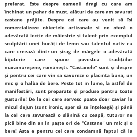
preferat. Este despre oamenii dragi cu care am
închinat un pahar de must, alături de care am savurat
castane prăjite. Despre cei care au venit să își
comercializeze obiectele artizanale și ne oferă o
adevărată lecție de măiestrie și talent prin exemplul
sculptării unei bucăți de lemn sau talentul nativ cu
care creează dintr-un șirag de mărgele o adevărată
bijuterie care spune povestea tradițiilor
maramureșene, românești. "Castanele" sunt și despre
și pentru cei care vin să savureze o plăcintă bună, un
mic și o halbă de bere. Peste tot în lume, la astfel de
manifestări, sunt preparate și produse pentru toate
gusturile! De la cei care servesc poate doar caviar la
micul dejun (sunt ironic, sper să se înțeleagă) și până
la cei care savurează o slănină cu ceapă, tuturor ne
pică bine din an în paște ori de "Castane" un mic și o
bere! Asta e pentru cei care condamnă faptul că la