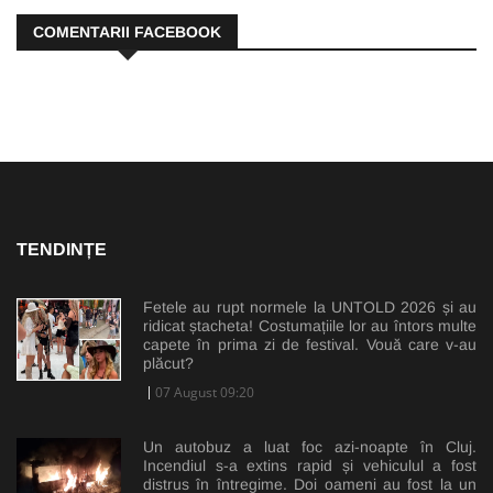
COMENTARII FACEBOOK
TENDINȚE
Fetele au rupt normele la UNTOLD 2026 și au
ridicat ștacheta! Costumațiile lor au întors multe
capete în prima zi de festival. Vouă care v-au
plăcut?
07 August 09:20
Un autobuz a luat foc azi-noapte în Cluj.
Incendiul s-a extins rapid și vehiculul a fost
distrus în întregime. Doi oameni au fost la un