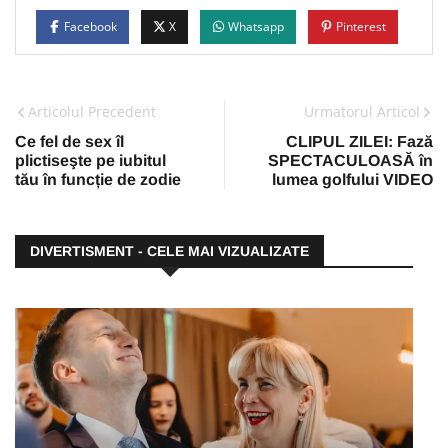
Facebook
X
Whatsapp
Pinterest
Articolul Precedent
Urmatorul Articol
Ce fel de sex îl
CLIPUL ZILEI: Fază
plictiseşte pe iubitul
SPECTACULOASĂ în
tău în funcție de zodie
lumea golfului VIDEO
DIVERTISMENT - CELE MAI VIZUALIZATE