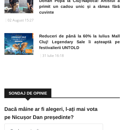
Dorian Popa la Cluj-Napoca! Artistul a
primit un cadou unic și a rămas fără
cuvinte
02 August 15:27
Reduceri de până la 60% la Iulius Mall
Cluj! Legendary Sale îi așteaptă pe
festivalierii UNTOLD
31 Iulie 16:18
SONDAJ DE OPINIE
Dacă mâine ar fi alegeri, l-ați mai vota
pe Nicușor Dan președinte?