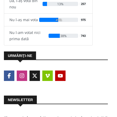
Da, l-aș vota din
13%
257
nou
Nu l-aș mai vota
49%
975
Nu l-am votat nici
38%
743
prima dată
URMĂRIŢI-NE
NEWSLETTER