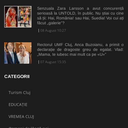
Senzuala Zara Larsson a avut concurență
serioasă la UNTOLD, în public. Nu știai cu cine
să ții: Hai, România! sau Hai, Suedia! Voi cui ați
făcut „galerie”?
08 August 10:27
Rectorul UMF Cluj, Anca Buzoianu, a primit o
declarație de dragoste greu de egalat. Vlad:
„Mama, te iubesc mai mult ca pe «U»”
07 August 15:35
CATEGORII
Turism Cluj
EDUCAȚIE
VREMEA CLUJ