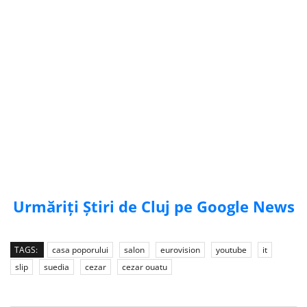
Urmăriți Știri de Cluj pe Google News
TAGS:
casa poporului
salon
eurovision
youtube
it
slip
suedia
cezar
cezar ouatu