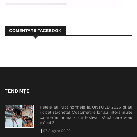
COMENTARII FACEBOOK
TENDINȚE
Fetele au rupt normele la UNTOLD 2026 și au
ridicat ștacheta! Costumațiile lor au întors multe
capete în prima zi de festival. Vouă care v-au
plăcut?
07 August 09:20