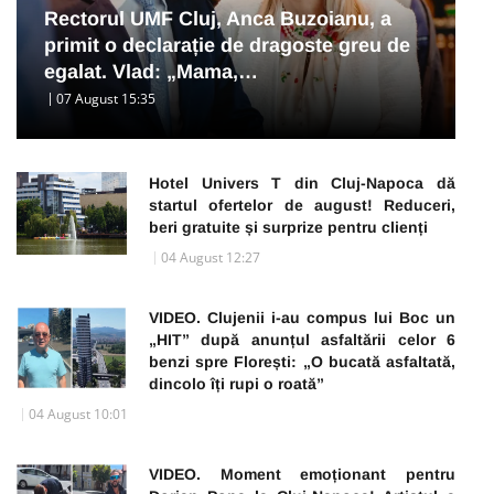
Rectorul UMF Cluj, Anca Buzoianu, a
primit o declarație de dragoste greu de
egalat. Vlad: „Mama,…
07 August 15:35
Hotel Univers T din Cluj-Napoca dă
startul ofertelor de august! Reduceri,
beri gratuite și surprize pentru clienți
04 August 12:27
VIDEO. Clujenii i-au compus lui Boc un
„HIT” după anunțul asfaltării celor 6
benzi spre Florești: „O bucată asfaltată,
dincolo îți rupi o roată”
04 August 10:01
VIDEO. Moment emoționant pentru