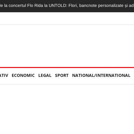
a UNTOLD nici măcar nu sunt la festival:„Concert în liniște nu se poate
ATIV
ECONOMIC
LEGAL
SPORT
NATIONAL/INTERNATIONAL