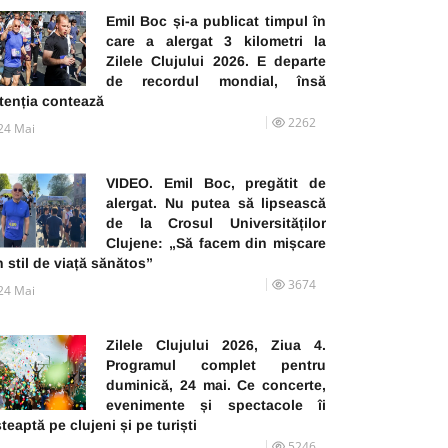
Emil Boc și-a publicat timpul în
care a alergat 3 kilometri la
Zilele Clujului 2026. E departe
de recordul mondial, însă
tenția contează
2262
24 Mai
VIDEO. Emil Boc, pregătit de
alergat. Nu putea să lipsească
de la Crosul Universităților
Clujene: „Să facem din mișcare
 stil de viață sănătos”
3674
24 Mai
Zilele Clujului 2026, Ziua 4.
Programul complet pentru
duminică, 24 mai. Ce concerte,
evenimente și spectacole îi
teaptă pe clujeni și pe turiști
5246