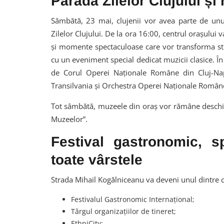
Parada Zilelor Clujului ș
Sâmbătă, 23 mai, clujenii vor avea parte de unu
Zilelor Clujului. De la ora 16:00, centrul orașului v
și momente spectaculoase care vor transforma stră
cu un eveniment special dedicat muzicii clasice. În
de Corul Operei Naționale Române din Cluj-Nap
Transilvania și Orchestra Operei Naționale Român
Tot sâmbătă, muzeele din oraș vor rămâne deschi
Muzeelor”.
Festival gastronomic, sp
toate vârstele
Strada Mihail Kogălniceanu va deveni unul dintre ce
Festivalul Gastronomic Internațional;
Târgul organizațiilor de tineret;
EthniCity;