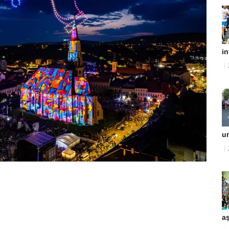
in
un
aș