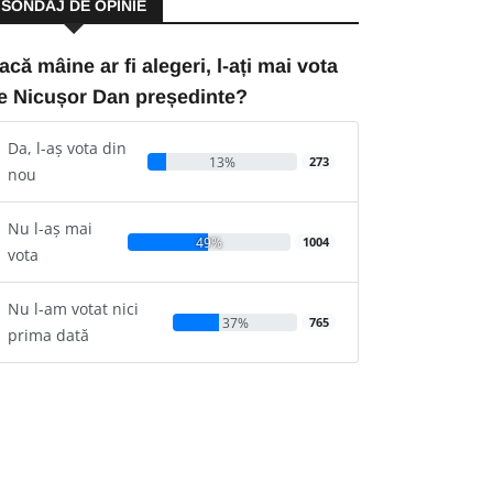
SONDAJ DE OPINIE
acă mâine ar fi alegeri, l-ați mai vota
e Nicușor Dan președinte?
Da, l-aș vota din
13%
273
nou
Nu l-aș mai
49%
1004
vota
Nu l-am votat nici
37%
765
prima dată