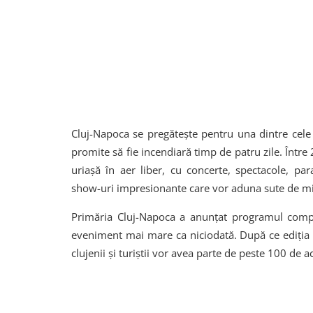
Cluj-Napoca se pregătește pentru una dintre cele m
promite să fie incendiară timp de patru zile. Între
uriașă în aer liber, cu concerte, spectacole, par
show-uri impresionante care vor aduna sute de mii
Primăria Cluj-Napoca a anunțat programul comple
eveniment mai mare ca niciodată. După ce ediția t
clujenii și turiștii vor avea parte de peste 100 de a