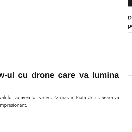
D
p
ow-ul cu drone care va lumina
lului va avea loc vineri, 22 mai, în Piața Unirii. Seara va
 impresionant.