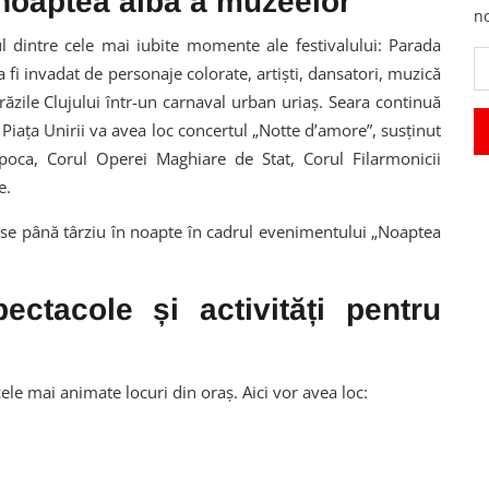
i noaptea albă a muzeelor
no
l dintre cele mai iubite momente ale festivalului: Parada
a fi invadat de personaje colorate, artiști, dansatori, muzică
zile Clujului într-un carnaval urban uriaș. Seara continuă
 Piața Unirii va avea loc concertul „Notte d’amore”, susținut
oca, Corul Operei Maghiare de Stat, Corul Filarmonicii
e.
se până târziu în noapte în cadrul evenimentului „Noaptea
ectacole și activități pentru
le mai animate locuri din oraș. Aici vor avea loc: