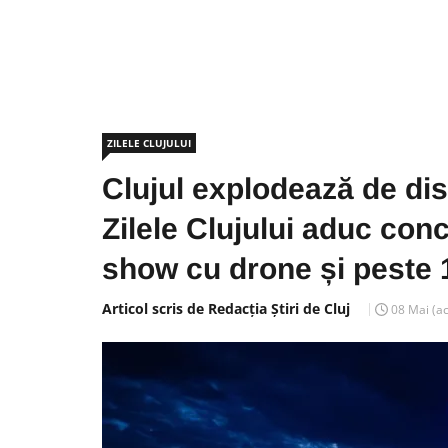
ZILELE CLUJULUI
Clujul explodează de dist
Zilele Clujului aduc con
show cu drone și peste
Articol scris de Redacția Știri de Cluj
08 Mai
(a