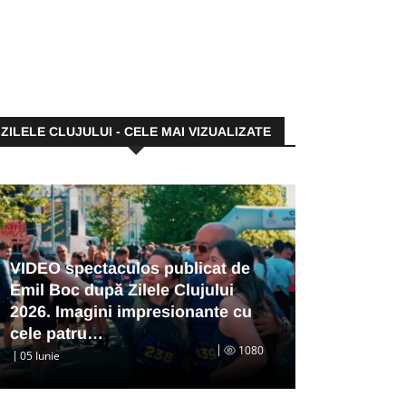
ZILELE CLUJULUI - CELE MAI VIZUALIZATE
VIDEO spectaculos publicat de
Emil Boc după Zilele Clujului
2026. Imagini impresionante cu
cele patru…
1080
05 Iunie