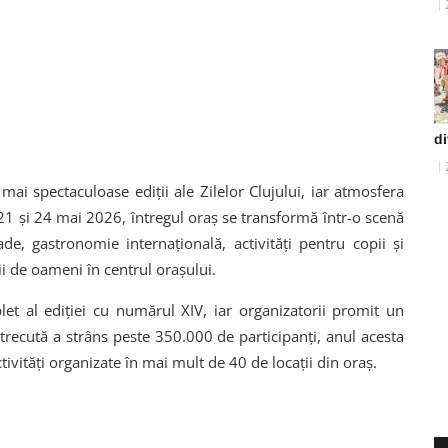
di
ai spectaculoase ediții ale Zilelor Clujului, iar atmosfera
 21 și 24 mai 2026, întregul oraș se transformă într-o scenă
ade, gastronomie internațională, activități pentru copii și
 de oameni în centrul orașului.
t al ediției cu numărul XIV, iar organizatorii promit un
recută a strâns peste 350.000 de participanți, anul acesta
ctivități organizate în mai mult de 40 de locații din oraș.