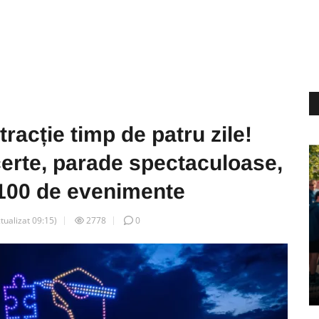
racție timp de patru zile!
certe, parade spectaculoase,
 100 de evenimente
ctualizat
09:15
)
2778
0