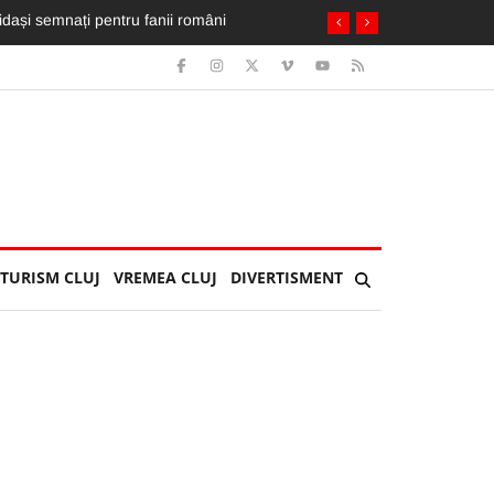
. Trei nopți bum-bum, dar întinerește orașul”
TURISM CLUJ
VREMEA CLUJ
DIVERTISMENT