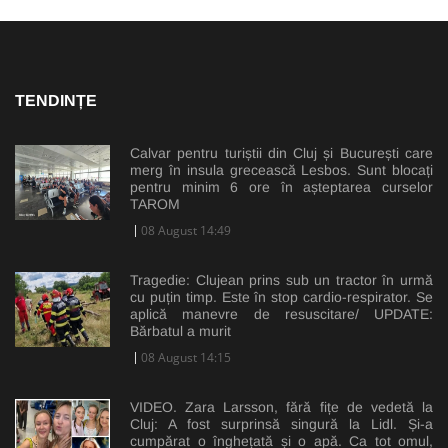
TENDINȚE
Calvar pentru turiștii din Cluj și București care
merg în insula grecească Lesbos. Sunt blocați
pentru minim 6 ore în așteptarea curselor
TAROM
08 August 14:49
Tragedie: Clujean prins sub un tractor în urmă
cu puțin timp. Este în stop cardio-respirator. Se
aplică manevre de resuscitare/ UPDATE:
Bărbatul a murit
08 August 14:15
VIDEO. Zara Larsson, fără fițe de vedetă la
Cluj: A fost surprinsă singură la Lidl. Și-a
cumpărat o înghețată și o apă. Ca tot omul,