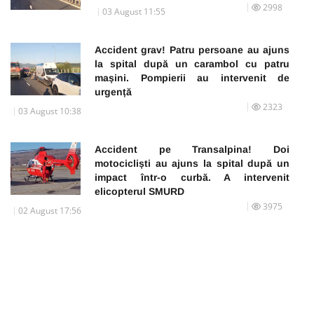
2998
03 August 11:55
Accident grav! Patru persoane au ajuns
la spital după un carambol cu patru
mașini. Pompierii au intervenit de
urgență
2323
03 August 10:38
Accident pe Transalpina! Doi
motocicliști au ajuns la spital după un
impact într-o curbă. A intervenit
elicopterul SMURD
3975
02 August 17:56