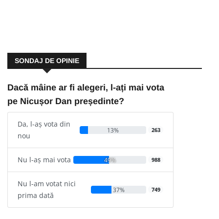
SONDAJ DE OPINIE
Dacă mâine ar fi alegeri, l-ați mai vota
pe Nicușor Dan președinte?
Da, l-aș vota din
13%
263
nou
Nu l-aș mai vota
49%
988
Nu l-am votat nici
37%
749
prima dată