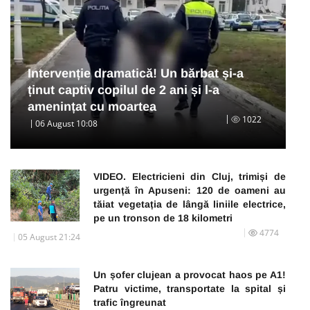
Intervenție dramatică! Un bărbat și-a
ținut captiv copilul de 2 ani și l-a
amenințat cu moartea
1022
06 August 10:08
VIDEO. Electricieni din Cluj, trimiși de
urgență în Apuseni: 120 de oameni au
tăiat vegetația de lângă liniile electrice,
pe un tronson de 18 kilometri
4774
05 August 21:24
Un șofer clujean a provocat haos pe A1!
Patru victime, transportate la spital și
trafic îngreunat