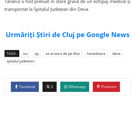
Tânărul a fost preluat în stare gravă de un echipaj medical și
transportat la Spitalul Județean din Deva.
Urmăriți Știri de Cluj pe Google News
TAGS:
isu
ipj
se arunca de pe bloc
hunedoara
deva
spitalul judetean
Facebook
X
Whatsapp
Pinterest