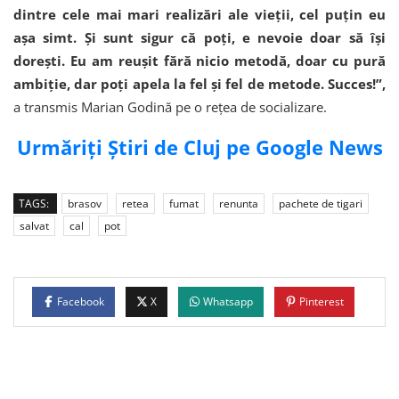
dintre cele mai mari realizări ale vieții, cel puțin eu
așa simt. Și sunt sigur că poți, e nevoie doar să își
dorești. Eu am reușit fără nicio metodă, doar cu pură
ambiție, dar poți apela la fel și fel de metode. Succes!”,
a transmis Marian Godină pe o rețea de socializare.
Urmăriți Știri de Cluj pe Google News
TAGS:
brasov
retea
fumat
renunta
pachete de tigari
salvat
cal
pot
Facebook
X
Whatsapp
Pinterest