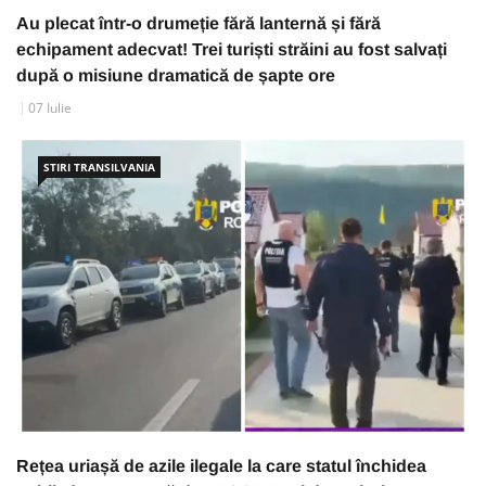
Au plecat într-o drumeție fără lanternă și fără
echipament adecvat! Trei turiști străini au fost salvați
după o misiune dramatică de șapte ore
07 Iulie
STIRI TRANSILVANIA
Rețea uriașă de azile ilegale la care statul închidea