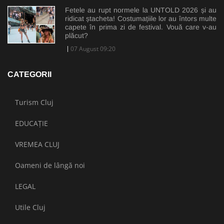
Fetele au rupt normele la UNTOLD 2026 și au
ridicat ștacheta! Costumațiile lor au întors multe
capete în prima zi de festival. Vouă care v-au
plăcut?
07 August 09:20
CATEGORII
Turism Cluj
EDUCAȚIE
VREMEA CLUJ
Oameni de lângă noi
LEGAL
Utile Cluj