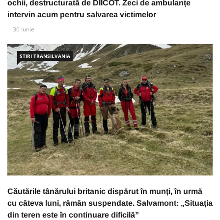
ochii, destructurată de DIICOT. Zeci de ambulanțe
intervin acum pentru salvarea victimelor
30 Iunie
STIRI TRANSILVANIA
Căutările tânărului britanic dispărut în munți, în urmă
cu câteva luni, rămân suspendate. Salvamont: „Situația
din teren este în continuare dificilă”