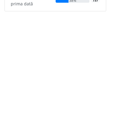
38%
737
prima dată