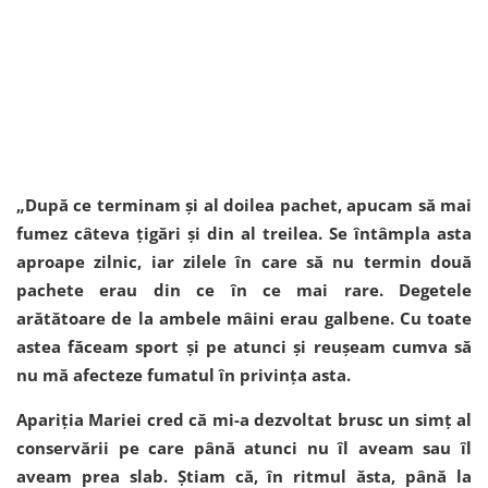
„După ce terminam și al doilea pachet, apucam să mai
fumez câteva țigări și din al treilea. Se întâmpla asta
aproape zilnic, iar zilele în care să nu termin două
pachete erau din ce în ce mai rare. Degetele
arătătoare de la ambele mâini erau galbene. Cu toate
astea făceam sport și pe atunci și reușeam cumva să
nu mă afecteze fumatul în privința asta.
Apariția Mariei cred că mi-a dezvoltat brusc un simț al
conservării pe care până atunci nu îl aveam sau îl
aveam prea slab. Știam că, în ritmul ăsta, până la