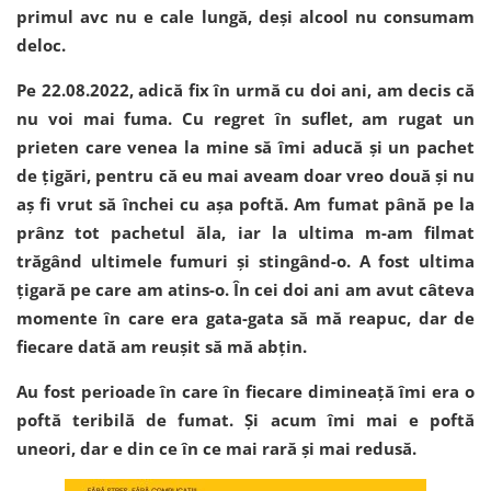
primul avc nu e cale lungă, deși alcool nu consumam
deloc.
Pe 22.08.2022, adică fix în urmă cu doi ani, am decis că
nu voi mai fuma. Cu regret în suflet, am rugat un
prieten care venea la mine să îmi aducă și un pachet
de țigări, pentru că eu mai aveam doar vreo două și nu
aș fi vrut să închei cu așa poftă. Am fumat până pe la
prânz tot pachetul ăla, iar la ultima m-am filmat
trăgând ultimele fumuri și stingând-o. A fost ultima
țigară pe care am atins-o. În cei doi ani am avut câteva
momente în care era gata-gata să mă reapuc, dar de
fiecare dată am reușit să mă abțin.
Au fost perioade în care în fiecare dimineață îmi era o
poftă teribilă de fumat. Și acum îmi mai e poftă
uneori, dar e din ce în ce mai rară și mai redusă.