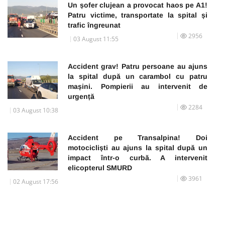
Un șofer clujean a provocat haos pe A1!
Patru victime, transportate la spital și
trafic îngreunat
2956
03 August 11:55
Accident grav! Patru persoane au ajuns
la spital după un carambol cu patru
mașini. Pompierii au intervenit de
urgență
2284
03 August 10:38
Accident pe Transalpina! Doi
motocicliști au ajuns la spital după un
impact într-o curbă. A intervenit
elicopterul SMURD
3961
02 August 17:56