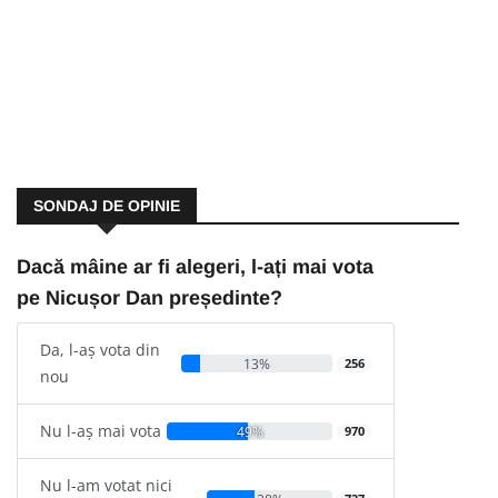
SONDAJ DE OPINIE
Dacă mâine ar fi alegeri, l-ați mai vota
pe Nicușor Dan președinte?
Da, l-aș vota din
13%
256
nou
Nu l-aș mai vota
49%
970
Nu l-am votat nici