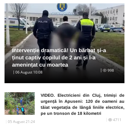
Intervenție dramatică! Un bărbat și-a
ținut captiv copilul de 2 ani și l-a
amenințat cu moartea
998
06 August 10:08
VIDEO. Electricieni din Cluj, trimiși de
urgență în Apuseni: 120 de oameni au
tăiat vegetația de lângă liniile electrice,
pe un tronson de 18 kilometri
4711
05 August 21:24