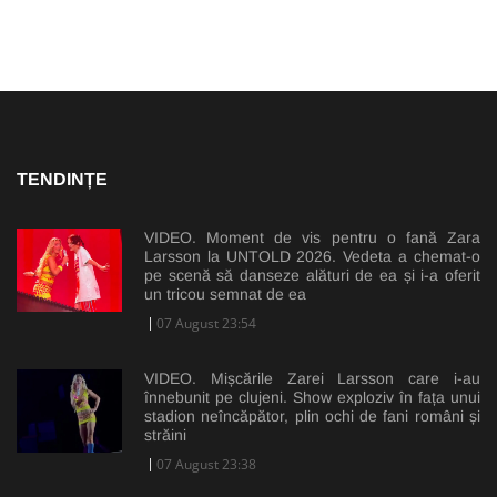
TENDINȚE
VIDEO. Moment de vis pentru o fană Zara
Larsson la UNTOLD 2026. Vedeta a chemat-o
pe scenă să danseze alături de ea și i-a oferit
un tricou semnat de ea
07 August 23:54
VIDEO. Mișcările Zarei Larsson care i-au
înnebunit pe clujeni. Show exploziv în fața unui
stadion neîncăpător, plin ochi de fani români și
străini
07 August 23:38