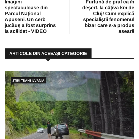
Imagini
Furtună de praf ca în
spectaculoase din
deșert, la câțiva km de
Parcul Național
Cluj! Cum explică
Apuseni. Un cerb
specialiștii fenomenul
jucăuș a fost surprins
bizar care s-a produs
la scăldat - VIDEO
aseară
ARTICOLE DIN ACEEAŞI CATEGORIE
STIRI TRANSILVANIA