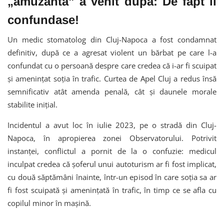
„amuzantă” a venit după: De fapt îl
confundase!
Un medic stomatolog din Cluj-Napoca a fost condamnat
definitiv, după ce a agresat violent un bărbat pe care l-a
confundat cu o persoană despre care credea că i-ar fi scuipat
și amenințat soția în trafic. Curtea de Apel Cluj a redus însă
semnificativ atât amenda penală, cât și daunele morale
stabilite inițial.
Incidentul a avut loc în iulie 2023, pe o stradă din Cluj-
Napoca, în apropierea zonei Observatorului. Potrivit
instanței, conflictul a pornit de la o confuzie: medicul
inculpat credea că șoferul unui autoturism ar fi fost implicat,
cu două săptămâni înainte, într-un episod în care soția sa ar
fi fost scuipată și amenințată în trafic, în timp ce se afla cu
copilul minor în mașină.