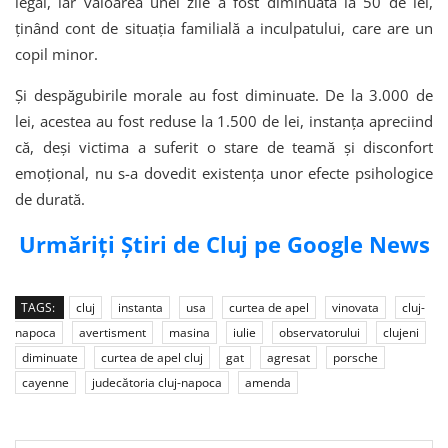
legal, iar valoarea unei zile a fost diminuată la 50 de lei,
ținând cont de situația familială a inculpatului, care are un
copil minor.
Și despăgubirile morale au fost diminuate. De la 3.000 de
lei, acestea au fost reduse la 1.500 de lei, instanța apreciind
că, deși victima a suferit o stare de teamă și disconfort
emoțional, nu s-a dovedit existența unor efecte psihologice
de durată.
Urmăriți Știri de Cluj pe Google News
TAGS:
cluj
instanta
usa
curtea de apel
vinovata
cluj-
napoca
avertisment
masina
iulie
observatorului
clujeni
diminuate
curtea de apel cluj
gat
agresat
porsche
cayenne
judecătoria cluj-napoca
amenda