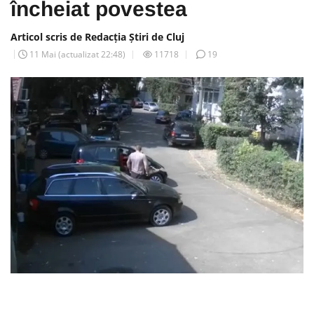
încheiat povestea
Articol scris de Redacția Știri de Cluj
11 Mai
(actualizat
22:48
)
11718
19