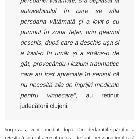
persoanei vătămate, s-a deplasat la
autovehiculul în care se afla
persoana vătămată și a lovit-o cu
pumnul în zona feței, prin geamul
deschis, după care a deschis ușa și
a lovit-o în umăr și a strâns-o de
gât, provocându-i leziuni traumatice
care au fost apreciate în sensul că
nu necesită zile de îngrijiri medicale
pentru vindecare”
, au reținut
judecătorii clujeni.
Surpriza a venit imediat după. Din declarațiile părților a
reieșit că șoferul agresat nu era, de fapt, persoana implicată