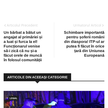
Articolul Precedent
Urmatorul Articol
Un bărbat a bătut un
Schimbare importantă
angajat al primăriei și
pentru șoferii români
a luat și furca la el!
din diaspora! ITP-ul ar
Funcționarul venise
putea fi făcut în orice
să-i zică că nu și-a
țară din Uniunea
făcut orele de muncă
Europeană
în folosul comunității
ARTICOLE DIN ACEEAŞI CATEGORIE
LEGAL