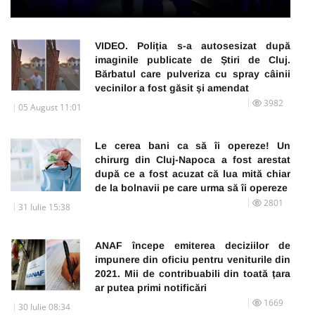
VIDEO. Poliția s-a autosesizat după
imaginile publicate de Știri de Cluj.
Bărbatul care pulveriza cu spray câinii
vecinilor a fost găsit și amendat
3982
05 August 11:01
Le cerea bani ca să îi opereze! Un
chirurg din Cluj-Napoca a fost arestat
după ce a fost acuzat că lua mită chiar
de la bolnavii pe care urma să îi opereze
2801
31 Iulie 15:38
ANAF începe emiterea deciziilor de
impunere din oficiu pentru veniturile din
2021. Mii de contribuabili din toată țara
ar putea primi notificări
1669
30 Iulie 08:34