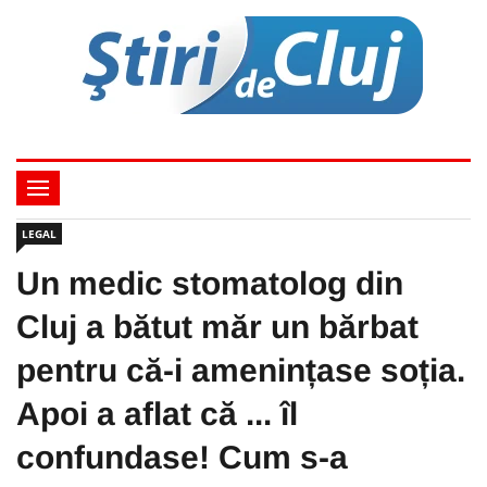
LEGAL
Un medic stomatolog din
Cluj a bătut măr un bărbat
pentru că-i amenințase soția.
Apoi a aflat că ... îl
confundase! Cum s-a