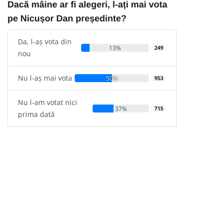
Dacă mâine ar fi alegeri, l-ați mai vota
pe Nicușor Dan președinte?
Da, l-aș vota din
13%
249
nou
Nu l-aș mai vota
50%
953
Nu l-am votat nici
37%
715
prima dată