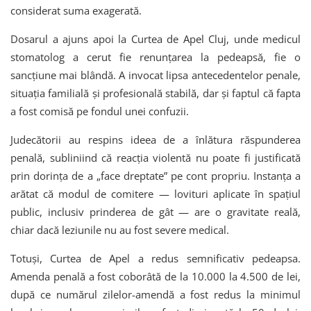
considerat suma exagerată.
Dosarul a ajuns apoi la Curtea de Apel Cluj, unde medicul
stomatolog a cerut fie renunțarea la pedeapsă, fie o
sancțiune mai blândă. A invocat lipsa antecedentelor penale,
situația familială și profesională stabilă, dar și faptul că fapta
a fost comisă pe fondul unei confuzii.
Judecătorii au respins ideea de a înlătura răspunderea
penală, subliniind că reacția violentă nu poate fi justificată
prin dorința de a „face dreptate” pe cont propriu. Instanța a
arătat că modul de comitere — lovituri aplicate în spațiul
public, inclusiv prinderea de gât — are o gravitate reală,
chiar dacă leziunile nu au fost severe medical.
Totuși, Curtea de Apel a redus semnificativ pedeapsa.
Amenda penală a fost coborâtă de la 10.000 la 4.500 de lei,
după ce numărul zilelor-amendă a fost redus la minimul