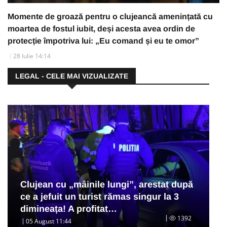
Momente de groază pentru o clujeancă amenințată cu
moartea de fostul iubit, deși acesta avea ordin de
protecție împotriva lui: „Eu comand și eu te omor”
28 Iulie 14:14
LEGAL - CELE MAI VIZUALIZATE
Clujean cu „mâinile lungi”, arestat după
ce a jefuit un turist rămas singur la 3
dimineața! A profitat…
1392
05 August 11:44