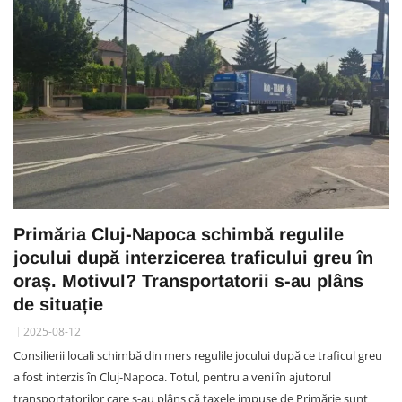
Primăria Cluj-Napoca schimbă regulile
jocului după interzicerea traficului greu în
oraș. Motivul? Transportatorii s-au plâns
de situație
2025-08-12
Consilierii locali schimbă din mers regulile jocului după ce traficul greu
a fost interzis în Cluj-Napoca. Totul, pentru a veni în ajutorul
transportatorilor care s-au plâns că taxele impuse de Primărie sunt