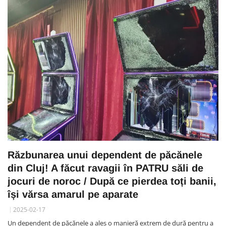
Răzbunarea unui dependent de păcănele
din Cluj! A făcut ravagii în PATRU săli de
jocuri de noroc / După ce pierdea toți banii,
își vărsa amarul pe aparate
2025-02-17
Un dependent de păcănele a ales o manieră extrem de dură pentru a