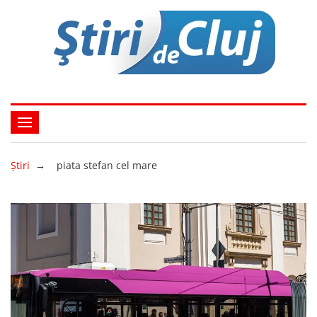
Ştiri
→
piata stefan cel mare