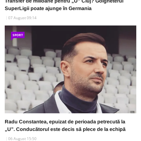
Transfer de milioane pentru „U” Cluj? Golgheterul
SuperLigii poate ajunge în Germania
07 August 09:14
SPORT
Radu Constantea, epuizat de perioada petrecută la
„U”. Conducătorul este decis să plece de la echipă
06 August 15:50