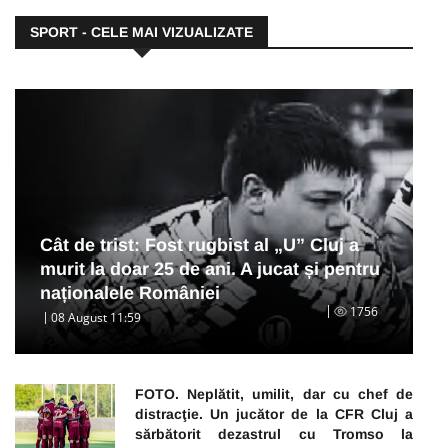
SPORT - CELE MAI VIZUALIZATE
Cât de trist: Fost rugbist al „U” Cluj a
murit la doar 25 de ani. A jucat și pentru
naționalele României
1756
08 August 11:59
FOTO. Neplătit, umilit, dar cu chef de
distracţie. Un jucător de la CFR Cluj a
sărbătorit dezastrul cu Tromso la