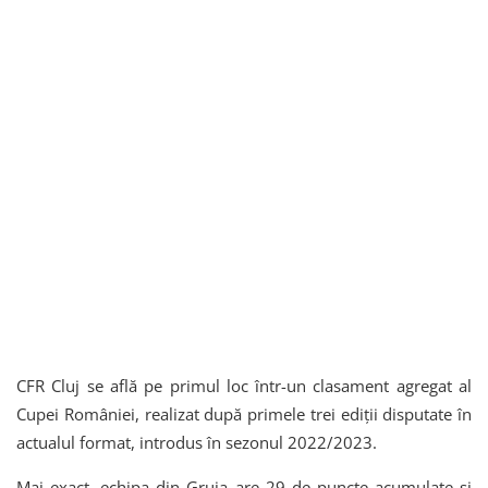
CFR Cluj se află pe primul loc într-un clasament agregat al
Cupei României, realizat după primele trei ediții disputate în
actualul format, introdus în sezonul 2022/2023.
Mai exact, echipa din Gruia are 29 de puncte acumulate și