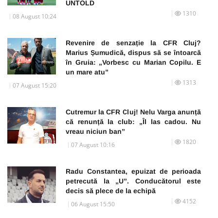
UNTOLD
1310
08 August 10:24
Revenire de senzație la CFR Cluj?
Marius Șumudică, dispus să se întoarcă
în Gruia: „Vorbesc cu Marian Copilu. E
un mare atu”
1313
07 August 15:20
Cutremur la CFR Cluj! Nelu Varga anunță
că renunță la club: „Îl las cadou. Nu
vreau niciun ban”
1820
07 August 10:16
Radu Constantea, epuizat de perioada
petrecută la „U”. Conducătorul este
decis să plece de la echipă
4152
06 August 15:50