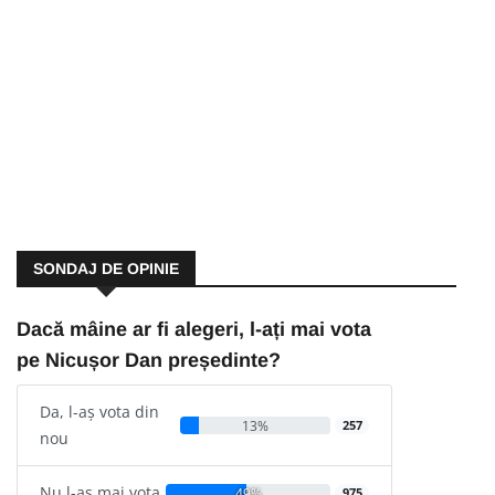
SONDAJ DE OPINIE
Dacă mâine ar fi alegeri, l-ați mai vota
pe Nicușor Dan președinte?
Da, l-aș vota din
13%
257
nou
Nu l-aș mai vota
49%
975