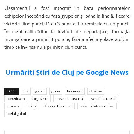
Clasamentul a fost întocmit în baza performanțelor
echipelor începând cu faza grupelor și până la finală, fiecare
victorie fiind punctată cu 3 puncte, iar remizele cu un punct.
În cazul calificărilor la lovituri de departajare, formația
învingătoare a primit 3 puncte, fără a afecta golaverajul, în
timp ce învinsa nu a primit niciun punct.
Urmăriți Știri de Cluj pe Google News
TAGS:
cluj
galati
gruia
bucuresti
dinamo
hunedoara
targoviste
universitatea cluj
rapid bucuresti
craiova
cfr cluj
dinamo bucuresti
universitatea craiova
otelul galati