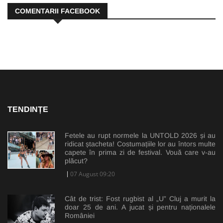
COMENTARII FACEBOOK
TENDINȚE
Fetele au rupt normele la UNTOLD 2026 și au
ridicat ștacheta! Costumațiile lor au întors multe
capete în prima zi de festival. Vouă care v-au
plăcut?
07 August 09:20
Cât de trist: Fost rugbist al „U” Cluj a murit la
doar 25 de ani. A jucat și pentru naționalele
României