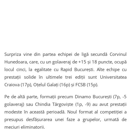
Surpriza vine din partea echipei de ligă secundă Corvinul
Hunedoara, care, cu un golaveraj de +15 și 18 puncte, ocupă
locul cinci, la egalitate cu Rapid București. Alte echipe cu
prestații solide în ultimele trei ediții sunt Universitatea
Craiova (17p), Oțelul Galați (16p) și FCSB (15p).
Pe de altă parte, formații precum Dinamo București (7p, -5
golaveraj) sau Chindia Târgoviște (1p, -9) au avut prestații
modeste în această perioadă. Noul format al competiției a
presupus desfășurarea unei faze a grupelor, urmată de
meciuri eliminatorii.