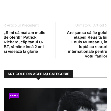
Articolul Precedent
Urmatorul Articol
„Simt că mai am multe
Are șansa să fie golul
de oferit!” Patrick
etapei! Reușita lui
Richard, căpitanul U-
Louis Munteanu, în
BT, rămâne încă 2 ani
luptă cu staruri
și visează la glorie
internaționale pentru
votul fanilor
ARTICOLE DIN ACEEAŞI CATEGORIE
SPORT