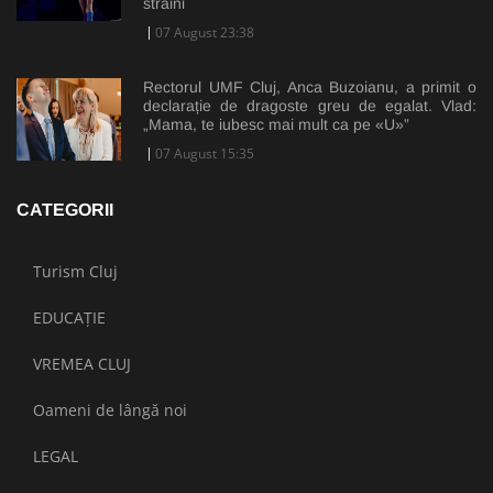
străini
07 August 23:38
Rectorul UMF Cluj, Anca Buzoianu, a primit o
declarație de dragoste greu de egalat. Vlad:
„Mama, te iubesc mai mult ca pe «U»”
07 August 15:35
CATEGORII
Turism Cluj
EDUCAȚIE
VREMEA CLUJ
Oameni de lângă noi
LEGAL