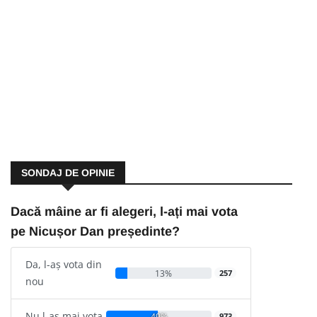
SONDAJ DE OPINIE
Dacă mâine ar fi alegeri, l-ați mai vota
pe Nicușor Dan președinte?
Da, l-aș vota din
13%
257
nou
Nu l-aș mai vota
49%
973