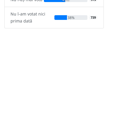
Nu l-am votat nici
38%
739
prima dată