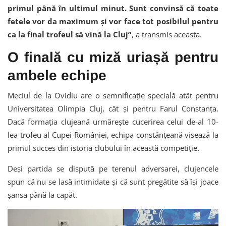
primul până în ultimul minut. Sunt convinsă că toate
fetele vor da maximum și vor face tot posibilul pentru
ca la final trofeul să vină la Cluj”
, a transmis aceasta.
O finală cu miză uriașă pentru
ambele echipe
Meciul de la Ovidiu are o semnificație specială atât pentru
Universitatea Olimpia Cluj, cât și pentru Farul Constanța.
Dacă formația clujeană urmărește cucerirea celui de-al 10-
lea trofeu al Cupei României, echipa constănțeană visează la
primul succes din istoria clubului în această competiție.
Deși partida se dispută pe terenul adversarei, clujencele
spun că nu se lasă intimidate și că sunt pregătite să își joace
șansa până la capăt.