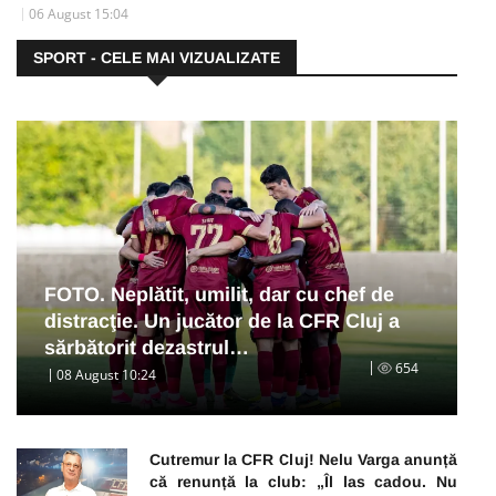
06 August 15:04
SPORT - CELE MAI VIZUALIZATE
FOTO. Neplătit, umilit, dar cu chef de
distracţie. Un jucător de la CFR Cluj a
sărbătorit dezastrul…
654
08 August 10:24
Cutremur la CFR Cluj! Nelu Varga anunță
că renunță la club: „Îl las cadou. Nu