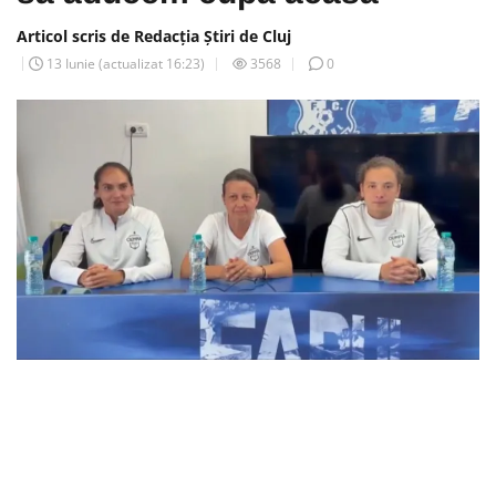
Articol scris de Redacția Știri de Cluj
13 Iunie
(actualizat
16:23
)
3568
0