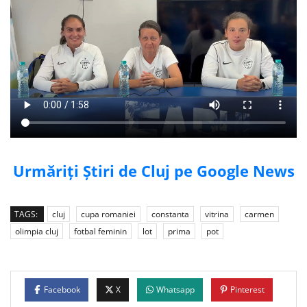
Urmăriți Știri de Cluj pe Google News
TAGS:
cluj
cupa romaniei
constanta
vitrina
carmen
olimpia cluj
fotbal feminin
lot
prima
pot
Facebook
X
Whatsapp
Pinterest