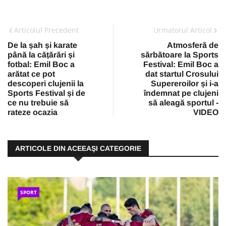
Articolul Precedent
Urmatorul Articol
De la șah și karate
Atmosferă de
până la cățărări și
sărbătoare la Sports
fotbal: Emil Boc a
Festival: Emil Boc a
arătat ce pot
dat startul Crosului
descoperi clujenii la
Supereroilor și i-a
Sports Festival și de
îndemnat pe clujeni
ce nu trebuie să
să aleagă sportul -
rateze ocazia
VIDEO
ARTICOLE DIN ACEEAŞI CATEGORIE
SPORT