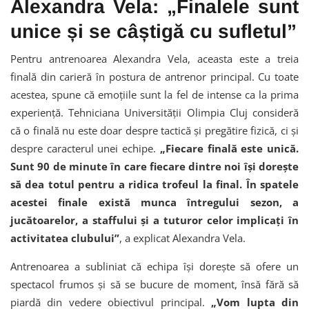
Alexandra Vela: „Finalele sunt
unice și se câștigă cu sufletul”
Pentru antrenoarea Alexandra Vela, aceasta este a treia
finală din carieră în postura de antrenor principal. Cu toate
acestea, spune că emoțiile sunt la fel de intense ca la prima
experiență. Tehniciana Universității Olimpia Cluj consideră
că o finală nu este doar despre tactică și pregătire fizică, ci și
despre caracterul unei echipe.
„Fiecare finală este unică.
Sunt 90 de minute în care fiecare dintre noi își dorește
să dea totul pentru a ridica trofeul la final. În spatele
acestei finale există munca întregului sezon, a
jucătoarelor, a staffului și a tuturor celor implicați în
activitatea clubului”
, a explicat Alexandra Vela.
Antrenoarea a subliniat că echipa își dorește să ofere un
spectacol frumos și să se bucure de moment, însă fără să
piardă din vedere obiectivul principal.
„Vom lupta din