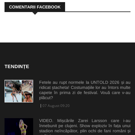
COMENTARII FACEBOOK
TENDINȚE
Fetele au rupt normele la UNTOLD 2026 și au
ridicat ștacheta! Costumațiile lor au întors multe
capete în prima zi de festival. Vouă care v-au
plăcut?
07 August 09:20
VIDEO. Mișcările Zarei Larsson care i-au
înnebunit pe clujeni. Show exploziv în fața unui
stadion neîncăpător, plin ochi de fani români și