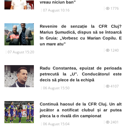
vreau niciun ban”
1776
07 August 10:16
Revenire de senzație la CFR Cluj?
Marius Șumudică, dispus să se întoarcă
în Gruia: „Vorbesc cu Marian Copilu. E
un mare atu”
1240
07 August 15:20
Radu Constantea, epuizat de perioada
petrecută la „U”. Conducătorul este
decis să plece de la echipă
4107
06 August 15:50
Continuă haosul de la CFR Cluj. Un alt
jucător a notificat clubul și ar putea
pleca la o rivală din campionat
2401
06 August 15:04