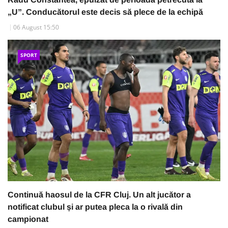
„U”. Conducătorul este decis să plece de la echipă
06 August 15:50
SPORT
Continuă haosul de la CFR Cluj. Un alt jucător a
notificat clubul și ar putea pleca la o rivală din
campionat