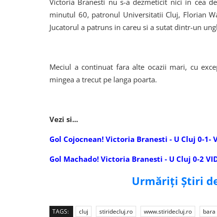
Victoria Branesti nu s-a dezmeticit nici in cea de
minutul 60, patronul Universitatii Cluj, Florian W
Jucatorul a patruns in careu si a sutat dintr-un unghi
Meciul a continuat fara alte ocazii mari, cu exce
mingea a trecut pe langa poarta.
Vezi si...
Gol Cojocnean! Victoria Branesti - U Cluj 0-1-
Gol Machado! Victoria Branesti - U Cluj 0-2 V
Urmăriți Știri 
TAGS:
cluj
stiridecluj.ro
www.stiridecluj.ro
bara