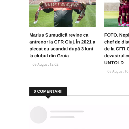
Marius Șumudică revine ca
FOTO. Neplăt
antrenor la CFR Cluj. În 2021 a
chef de dis
plecat cu scandal după 3 luni
de la CFR C
la clubul din Gruia
dezastrul c
UNTOLD
09 August 12:02
08 August 10
0
COMENTARII