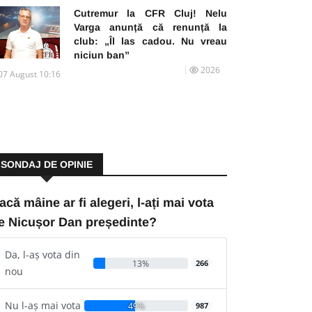
Cutremur la CFR Cluj! Nelu
Varga anunță că renunță la
club: „Îl las cadou. Nu vreau
niciun ban”
2026
07 August 10:16
SONDAJ DE OPINIE
acă mâine ar fi alegeri, l-ați mai vota
e Nicușor Dan președinte?
Da, l-aș vota din
13%
266
nou
Nu l-aș mai vota
49%
987