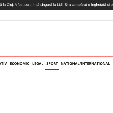
bâte la Cluj. Motivul? Pe TikTok se spunea că fură copii. Șoferul, rănit 
ATIV
ECONOMIC
LEGAL
SPORT
NATIONAL/INTERNATIONAL