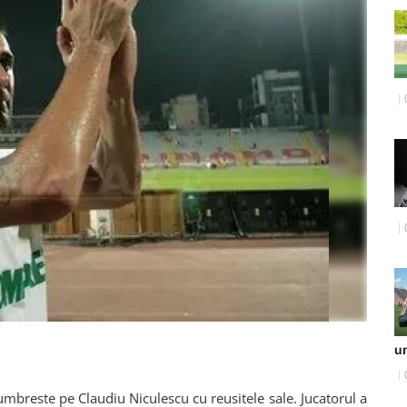
u
umbreste pe Claudiu Niculescu cu reusitele sale. Jucatorul a