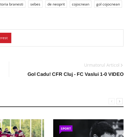
ctoria branesti
sebes
de neoprit
cojocnean
gol cojocnean
erest
Urmatorul Articol
Gol Cadu! CFR Cluj - FC Vaslui 1-0 VIDEO
SPORT