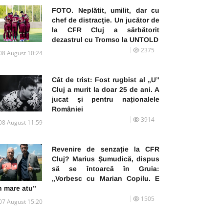
FOTO. Neplătit, umilit, dar cu
chef de distracţie. Un jucător de
la CFR Cluj a sărbătorit
dezastrul cu Tromso la UNTOLD
2375
08 August 10:24
Cât de trist: Fost rugbist al „U”
Cluj a murit la doar 25 de ani. A
jucat și pentru naționalele
României
3914
08 August 11:59
Revenire de senzație la CFR
Cluj? Marius Șumudică, dispus
să se întoarcă în Gruia:
„Vorbesc cu Marian Copilu. E
n mare atu”
1505
07 August 15:20