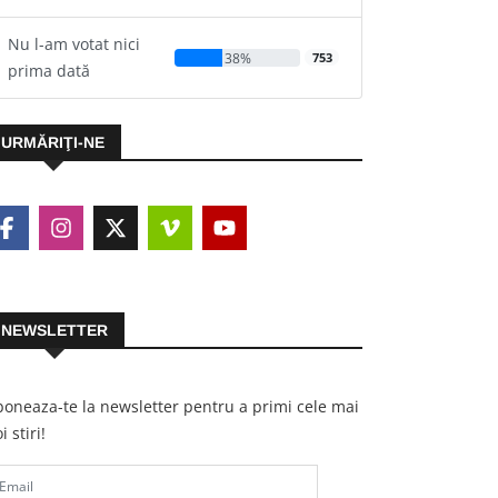
Nu l-am votat nici
38%
753
prima dată
URMĂRIŢI-NE
NEWSLETTER
oneaza-te la newsletter pentru a primi cele mai
i stiri!