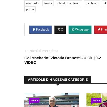
machado
banca
claudiu niculescu
niculescu
vi
prima
Facebook
X
Whatsapp
Pint
Articolul Precedent
Gol Machado! Victoria Branesti - U Cluj 0-2
VIDEO
ARTICOLE DIN ACEEAŞI CATEGORIE
SPORT
SPORT