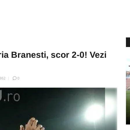
ria Branesti, scor 2-0! Vezi
362
0