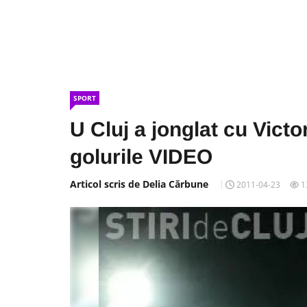
SPORT
U Cluj a jonglat cu Victo
golurile VIDEO
Articol scris de Delia Cărbune
2011-04-23
1