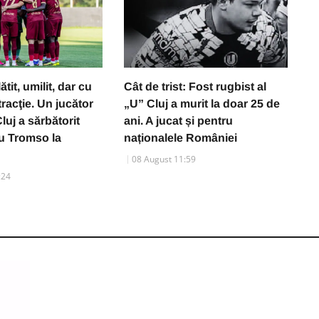
it, umilit, dar cu
Cât de trist: Fost rugbist al
R
tracţie. Un jucător
„U” Cluj a murit la doar 25 de
C
luj a sărbătorit
ani. A jucat și pentru
d
u Tromso la
naționalele României
„
u
08 August 11:59
:24