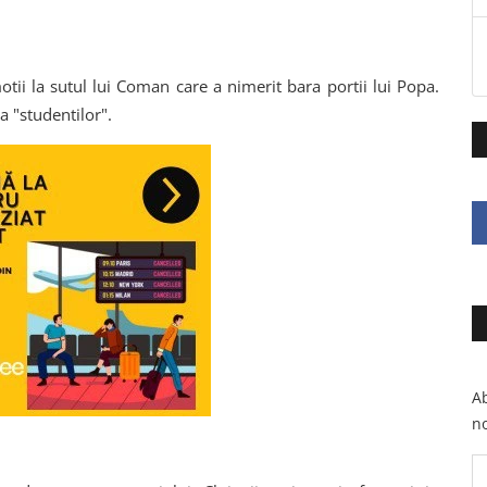
tii la sutul lui Coman care a nimerit bara portii lui Popa.
a "studentilor".
Ab
no