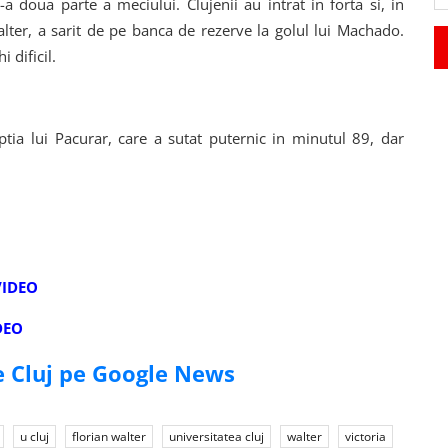
-a doua parte a meciului. Clujenii au intrat in forta si, in
alter, a sarit de pe banca de rezerve la golul lui Machado.
 dificil.
ptia lui Pacurar, care a sutat puternic in minutul 89, dar
 VIDEO
IDEO
de Cluj pe Google News
u cluj
florian walter
universitatea cluj
walter
victoria