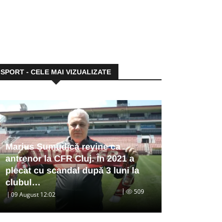
SPORT - CELE MAI VIZUALIZATE
Marius Șumudică revine ca
antrenor la CFR Cluj. În 2021 a
plecat cu scandal după 3 luni la
clubul…
509
09 August 12:02