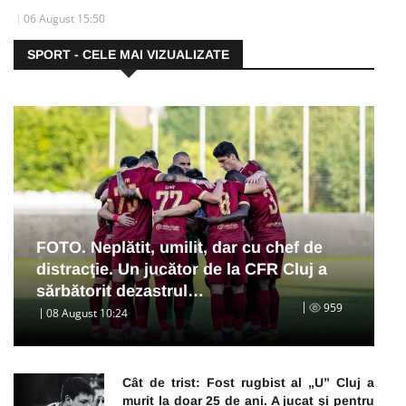
06 August 15:50
SPORT - CELE MAI VIZUALIZATE
FOTO. Neplătit, umilit, dar cu chef de
distracţie. Un jucător de la CFR Cluj a
sărbătorit dezastrul…
959
08 August 10:24
Cât de trist: Fost rugbist al „U” Cluj a
murit la doar 25 de ani. A jucat și pentru