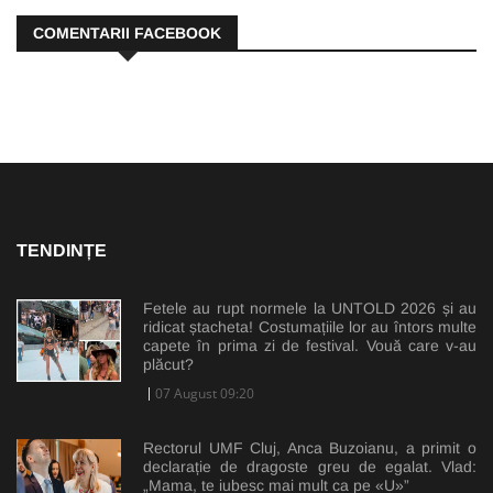
COMENTARII FACEBOOK
TENDINȚE
Fetele au rupt normele la UNTOLD 2026 și au
ridicat ștacheta! Costumațiile lor au întors multe
capete în prima zi de festival. Vouă care v-au
plăcut?
07 August 09:20
Rectorul UMF Cluj, Anca Buzoianu, a primit o
declarație de dragoste greu de egalat. Vlad:
„Mama, te iubesc mai mult ca pe «U»”