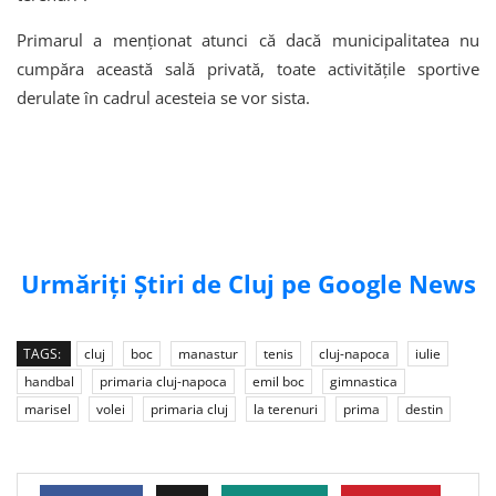
Primarul a menționat atunci că dacă municipalitatea nu
cumpăra această sală privată, toate activitățile sportive
derulate în cadrul acesteia se vor sista.
Urmăriți Știri de Cluj pe Google News
TAGS:
cluj
boc
manastur
tenis
cluj-napoca
iulie
handbal
primaria cluj-napoca
emil boc
gimnastica
marisel
volei
primaria cluj
la terenuri
prima
destin