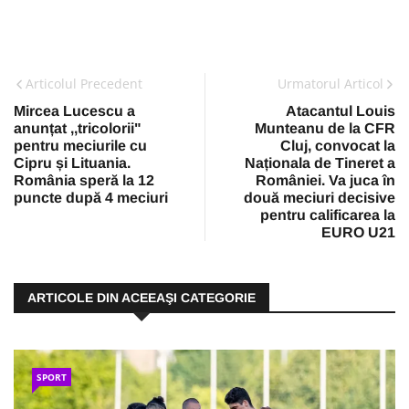
Articolul Precedent
Urmatorul Articol
Mircea Lucescu a
Atacantul Louis
anunțat ,,tricolorii"
Munteanu de la CFR
pentru meciurile cu
Cluj, convocat la
Cipru și Lituania.
Naționala de Tineret a
România speră la 12
României. Va juca în
puncte după 4 meciuri
două meciuri decisive
pentru calificarea la
EURO U21
ARTICOLE DIN ACEEAŞI CATEGORIE
SPORT