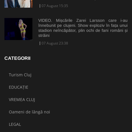
07 August 15:35
VIDEO. Mișcările Zarei Larsson care i-au
înnebunit pe clujeni. Show exploziv în fața unui
stadion neîncăpător, plin ochi de fani români și
străini
07 August 23:38
CATEGORII
Turism Cluj
EDUCAȚIE
VREMEA CLUJ
Oameni de lângă noi
LEGAL