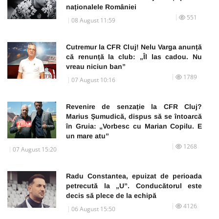
naționalele României
551
08 August 11:59
Cutremur la CFR Cluj! Nelu Varga anunță
că renunță la club: „Îl las cadou. Nu
vreau niciun ban”
1789
07 August 10:16
Revenire de senzație la CFR Cluj?
Marius Șumudică, dispus să se întoarcă
în Gruia: „Vorbesc cu Marian Copilu. E
un mare atu”
1268
07 August 15:20
Radu Constantea, epuizat de perioada
petrecută la „U”. Conducătorul este
decis să plece de la echipă
4126
06 August 15:50