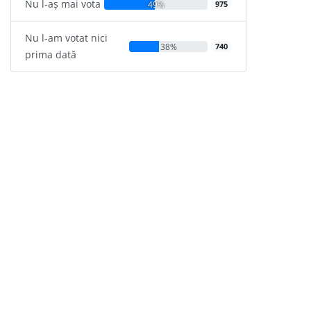
Nu l-aș mai vota
49%
975
Nu l-am votat nici
38%
740
prima dată