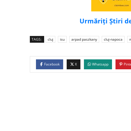
Urmăriți Știri 
TAGS:
cluj
isu
arpad paszkany
cluj-napoca
Facebook
X
Whatsapp
Pint