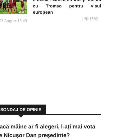
cu Tromso pentru visul
european
1562
05 August 15:45
SONDAJ DE OPINIE
acă mâine ar fi alegeri, l-ați mai vota
e Nicușor Dan președinte?