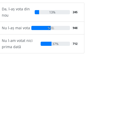
Da, l-aș vota din
13%
245
nou
Nu l-aș mai vota
50%
948
Nu l-am votat nici
37%
712
prima dată