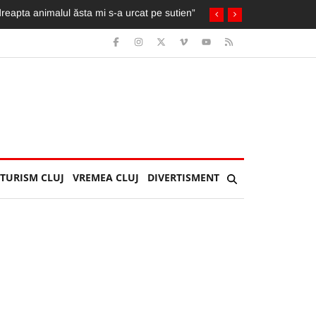
 comisiei de urbanism a Primăriei Cluj-Napoca
TURISM CLUJ
VREMEA CLUJ
DIVERTISMENT