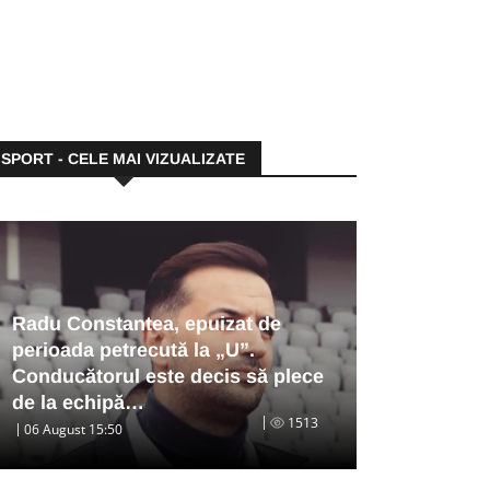
SPORT - CELE MAI VIZUALIZATE
Radu Constantea, epuizat de
perioada petrecută la „U”.
Conducătorul este decis să plece
de la echipă…
1513
06 August 15:50