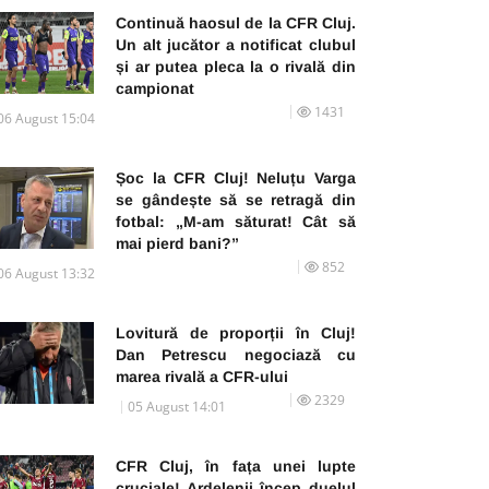
Continuă haosul de la CFR Cluj.
Un alt jucător a notificat clubul
și ar putea pleca la o rivală din
campionat
1431
06 August 15:04
Șoc la CFR Cluj! Neluțu Varga
se gândește să se retragă din
fotbal: „M-am săturat! Cât să
mai pierd bani?”
852
06 August 13:32
Lovitură de proporții în Cluj!
Dan Petrescu negociază cu
marea rivală a CFR-ului
2329
05 August 14:01
CFR Cluj, în fața unei lupte
cruciale! Ardelenii încep duelul