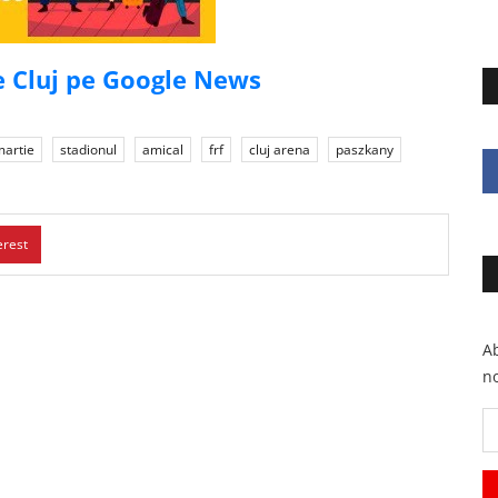
de Cluj pe Google News
martie
stadionul
amical
frf
cluj arena
paszkany
erest
Ab
no