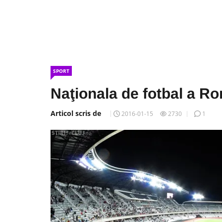
SPORT
Naţionala de fotbal a Ro
Articol scris de
2016-01-15
2730
1