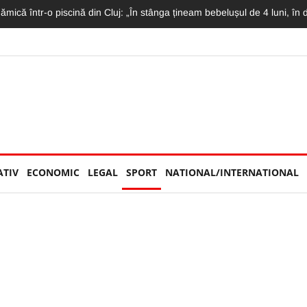
 școală privată pentru 15 elevi. Documentația a ajuns din nou pe masa
ATIV
ECONOMIC
LEGAL
SPORT
NATIONAL/INTERNATIONAL