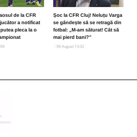
aosul de la CFR
Șoc la CFR Cluj! Neluțu Varga
C
 jucător a notificat
se gândește să se retragă din
c
 putea pleca la o
fotbal: „M-am săturat! Cât să
d
campionat
mai pierd bani?”
e
:04
06 August 13:32