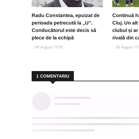
Radu Constantea, epuizat de
Continuă h
perioada petrecută la „U”.
Cluj. Un alt
Conducătorul este decis să
clubul și ar
plece de la echipă
rivală din 
06 August 15:50
06 August 15
1
COMENTARIU