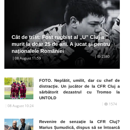
Cât de trist: Fost rugbist al „U” Cluj a
murit la doar 25 de ani. A jucat și pentru
naționalele României
2380
08 August 11:59
FOTO. Neplătit, umilit, dar cu chef de
distracţie. Un jucător de la CFR Cluj a
sărbătorit dezastrul cu Tromso la
UNTOLD
1574
08 August 10:24
Revenire de senzație la CFR Cluj?
Marius Șumudică, dispus să se întoarcă