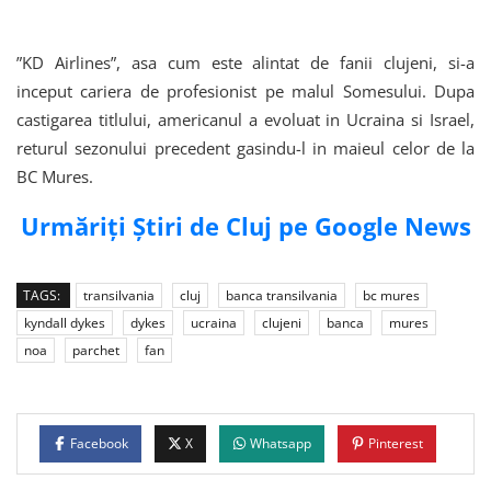
”KD Airlines”, asa cum este alintat de fanii clujeni, si-a
inceput cariera de profesionist pe malul Somesului. Dupa
castigarea titlului, americanul a evoluat in Ucraina si Israel,
returul sezonului precedent gasindu-l in maieul celor de la
BC Mures.
Urmăriți Știri de Cluj pe Google News
TAGS:
transilvania
cluj
banca transilvania
bc mures
kyndall dykes
dykes
ucraina
clujeni
banca
mures
noa
parchet
fan
Facebook
X
Whatsapp
Pinterest