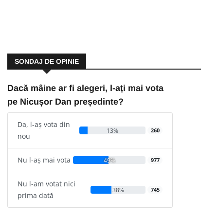
SONDAJ DE OPINIE
Dacă mâine ar fi alegeri, l-ați mai vota
pe Nicușor Dan președinte?
Da, l-aș vota din
13%
260
nou
Nu l-aș mai vota
49%
977
Nu l-am votat nici
38%
745
prima dată