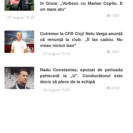
în Gruia: „Vorbesc cu Marian Copilu. E
un mare atu”
1387
07 August 15:20
Cutremur la CFR Cluj! Nelu Varga anunță
că renunță la club: „Îl las cadou. Nu
vreau niciun ban”
1863
07 August 10:16
Radu Constantea, epuizat de perioada
petrecută la „U”. Conducătorul este
decis să plece de la echipă
4182
06 August 15:50