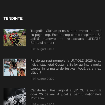
TENDINȚE
Tragedie: Clujean prins sub un tractor în urmă
cu puțin timp. Este în stop cardio-respirator. Se
aplică manevre de resuscitare/ UPDATE:
Bărbatul a murit
08 August 14:15
Fetele au rupt normele la UNTOLD 2026 și au
ridicat ștacheta! Costumațiile lor au întors multe
capete în prima zi de festival. Vouă care v-au
plăcut?
07 August 09:20
Cât de trist: Fost rugbist al „U” Cluj a murit la
doar 25 de ani. A jucat și pentru naționalele
României
08 August 11:59