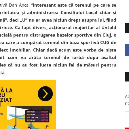
tivă Dan Anca. ”
Interesant este că terenul pe care se
rietatea şi administrarea Consiliului Local chiar şi
”, deci „U” nu ar avea niciun drept asupra lui, fiind
irieze. Ca fapt divers, acţionarul majoritar al Untold
cială pentru distrugerea bazelor sportive din Cluj, o
 cea care a cumpărat terenul din baza sportivă CUG de
iect imobiliar. Chiar dacă acum este vorba de nişte
puit cum va arăta terenul de iarbă dupa asaltul
ales că nu au fost luate niciun fel de măsuri pentru
tă.
Ab
no