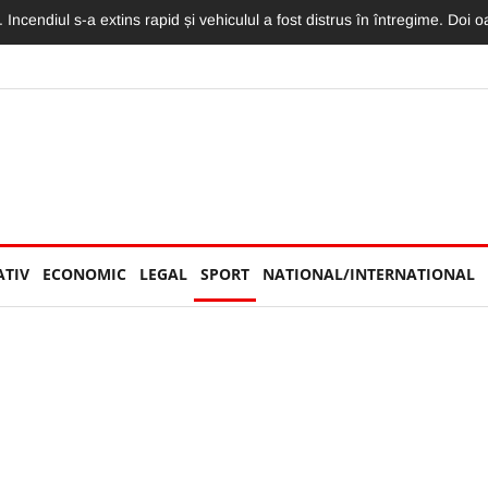
torităților: „Nu am văzut niciun echipaj de Poliție sau Jandarmerie”
ATIV
ECONOMIC
LEGAL
SPORT
NATIONAL/INTERNATIONAL