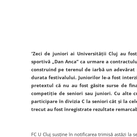
”
Zeci de juniori ai Universităţii Cluj au fos
sportivă „Dan Anca” ca urmare a contractului
construind pe terenul de iarbă un adevărat
durata festivalului. Juniorilor le-a fost inter
pretextul că nu au fost găsite surse de fin
competiţie de seniori sau juniori. Cu alte 
participare în divizia C la seniori cât şi la ce
trecut au fost înregistrate rezultate remarca
FC U Cluj susţine în notificarea trimisă astăzi la 