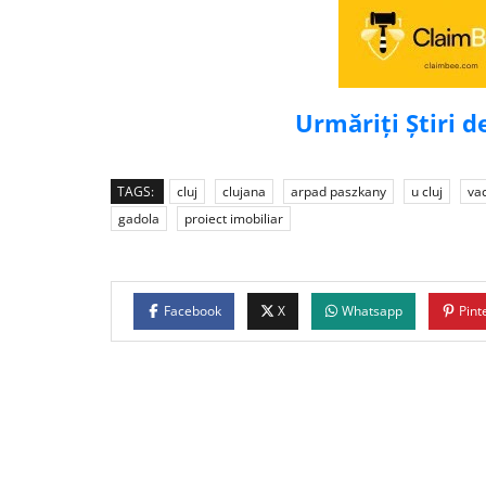
Urmăriți Știri 
TAGS:
cluj
clujana
arpad paszkany
u cluj
va
gadola
proiect imobiliar
Facebook
X
Whatsapp
Pint