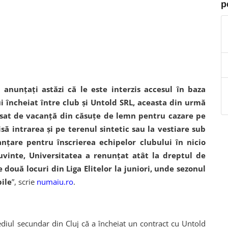
p
t anunţaţi astăzi că le este interzis accesul în baza
 încheiat între club şi Untold SRL, aceasta din urmă
 sat de vacanţă din căsuţe de lemn pentru cazare pe
zisă intrarea şi pe terenul sintetic sau la vestiare sub
anţare pentru înscrierea echipelor clubului în nicio
cuvinte, Universitatea a renunţat atât la dreptul de
le două locuri din Liga Elitelor la juniori, unde sezonul
bile
”, scrie
numaiu.ro
.
sediul secundar din Cluj că a încheiat un contract cu Untold