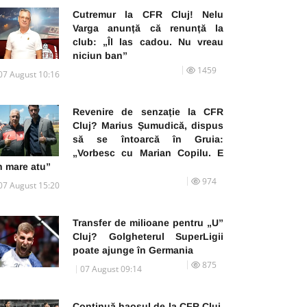
Cutremur la CFR Cluj! Nelu
Varga anunță că renunță la
club: „Îl las cadou. Nu vreau
niciun ban”
1459
07 August 10:16
Revenire de senzație la CFR
Cluj? Marius Șumudică, dispus
să se întoarcă în Gruia:
„Vorbesc cu Marian Copilu. E
n mare atu”
974
07 August 15:20
Transfer de milioane pentru „U”
Cluj? Golgheterul SuperLigii
poate ajunge în Germania
875
07 August 09:14
Continuă haosul de la CFR Cluj.