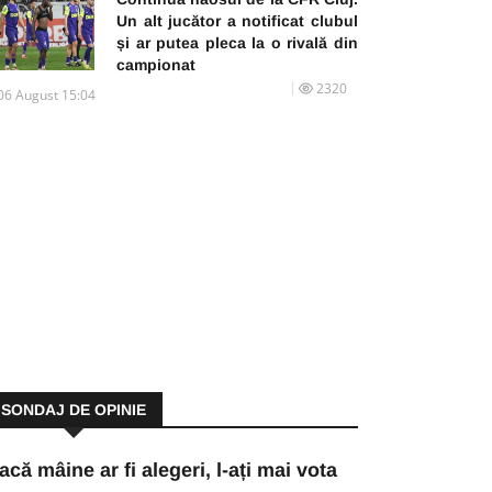
Un alt jucător a notificat clubul
și ar putea pleca la o rivală din
campionat
2320
06 August 15:04
SONDAJ DE OPINIE
acă mâine ar fi alegeri, l-ați mai vota