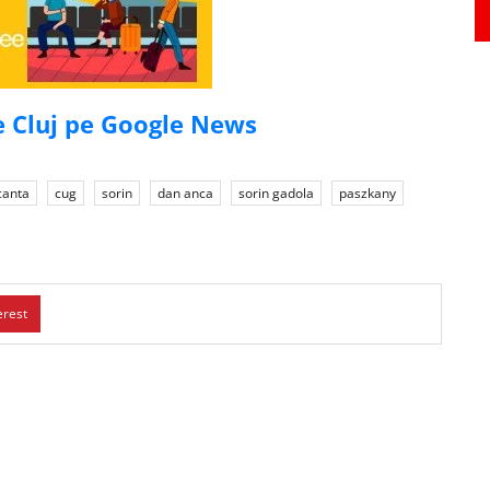
de Cluj pe Google News
canta
cug
sorin
dan anca
sorin gadola
paszkany
erest