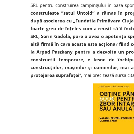
SRL pentru construirea campingului în baza spor
construieşte ”satul Untold” a rămas în prop
după asocierea cu „Fundaţia Primăvara Clujană
foarte greu de înţeles cum a reuşit să îl înch
SRL, Sorin Gadola, pare a avea o apetenţă spe
altă firmă în care acesta este acţionar fiind
la Arpad Paszkany pentru a dezvolta un pro
construcţii temporare, e lesne de închi
construcţiilor, maşinilor şi oamenilor, mai 
protejarea suprafeţei
”, mai precizează sursa cita