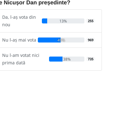
e Nicușor Dan președinte?
Da, l-aș vota din
13%
255
nou
Nu l-aș mai vota
49%
969
Nu l-am votat nici
38%
735
prima dată