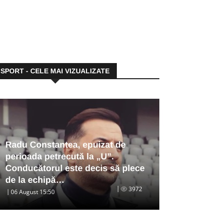
SPORT - CELE MAI VIZUALIZATE
Radu Constantea, epuizat de
perioada petrecută la „U”.
Conducătorul este decis să plece
de la echipă…
3972
06 August 15:50