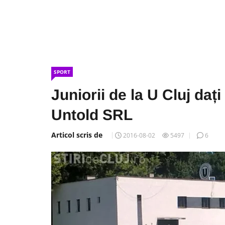
SPORT
Juniorii de la U Cluj daț
Untold SRL
Articol scris de
2016-08-02
5497
6