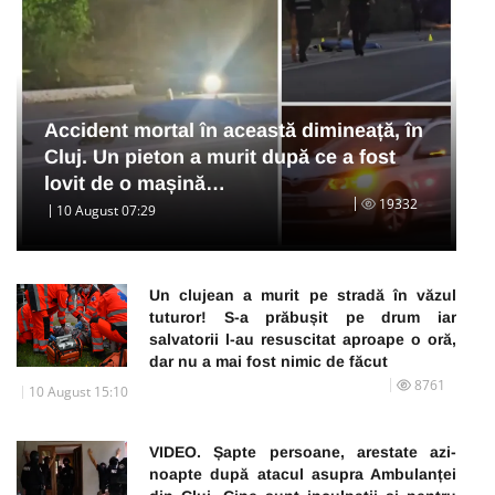
Accident mortal în această dimineață, în
Cluj. Un pieton a murit după ce a fost
lovit de o mașină…
19332
10 August 07:29
Un clujean a murit pe stradă în văzul
tuturor! S-a prăbușit pe drum iar
salvatorii l-au resuscitat aproape o oră,
dar nu a mai fost nimic de făcut
8761
10 August 15:10
VIDEO. Șapte persoane, arestate azi-
noapte după atacul asupra Ambulanței