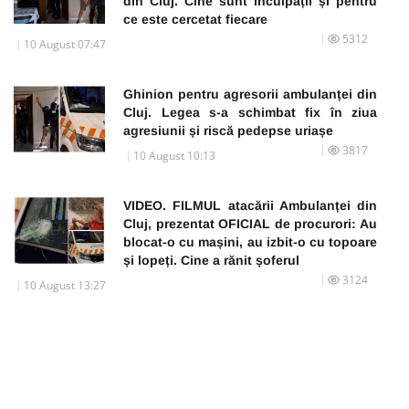
din Cluj. Cine sunt inculpații și pentru
ce este cercetat fiecare
5312
10 August 07:47
Ghinion pentru agresorii ambulanței din
Cluj. Legea s-a schimbat fix în ziua
agresiunii și riscă pedepse uriașe
3817
10 August 10:13
VIDEO. FILMUL atacării Ambulanței din
Cluj, prezentat OFICIAL de procurori: Au
blocat-o cu mașini, au izbit-o cu topoare
și lopeți. Cine a rănit șoferul
3124
10 August 13:27