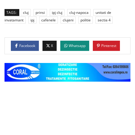
TAGS:
cluj
prinsi
ipj cluj
cluj-napoca
unitati de
invatamant
ipj
cafenele
clujeni
politie
sectia 4
Facebook
X
Whatsapp
Pinterest