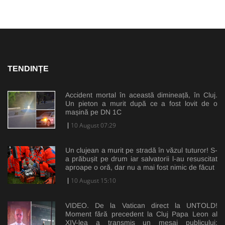
TENDINȚE
Accident mortal în această dimineață, în Cluj.
Un pieton a murit după ce a fost lovit de o
mașină pe DN 1C
10 August 07:29
Un clujean a murit pe stradă în văzul tuturor! S-
a prăbușit pe drum iar salvatorii l-au resuscitat
aproape o oră, dar nu a mai fost nimic de făcut
10 August 15:10
VIDEO. De la Vatican direct la UNTOLD!
Moment fără precedent la Cluj Papa Leon al
XIV-lea a transmis un mesaj publicului: