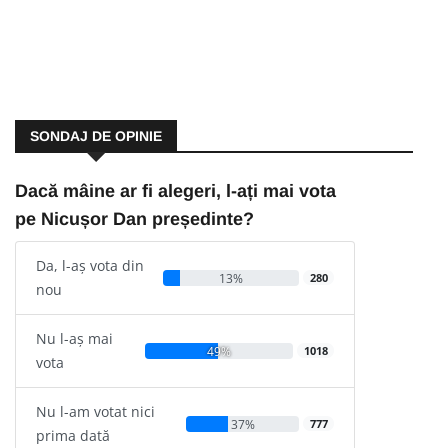
SONDAJ DE OPINIE
Dacă mâine ar fi alegeri, l-ați mai vota
pe Nicușor Dan președinte?
Da, l-aș vota din
13%
280
nou
Nu l-aș mai
49%
1018
vota
Nu l-am votat nici
37%
777
prima dată