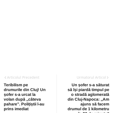
Articolul Precedent
Urmatorul Articol
Teribilism pe
Un șofer s-a săturat
drumurile din Cluj! Un
să își piardă timpul pe
șofer s-a urcat la
o stradă aglomerată
volan după ,,câteva
din Cluj-Napoca: ,,Am
pahare”. Polițiștii l-au
ajuns să facem
prins imediat
drumul de 1 kilometru