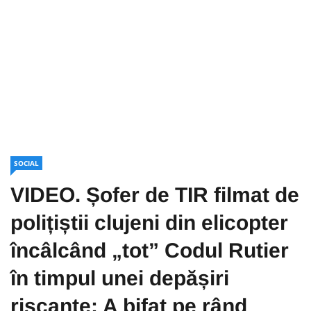
SOCIAL
VIDEO. Șofer de TIR filmat de
polițiștii clujeni din elicopter
încâlcând „tot” Codul Rutier
în timpul unei depășiri
riscante: A bifat pe rând