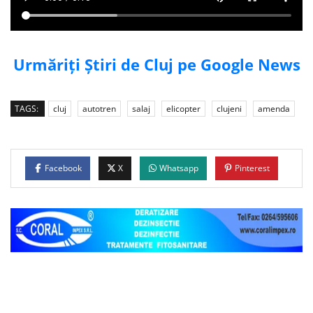
Urmăriți Știri de Cluj pe Google News
TAGS:
cluj
autotren
salaj
elicopter
clujeni
amenda
Facebook
X
Whatsapp
Pinterest