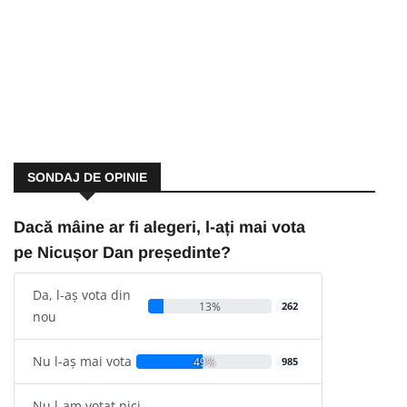
SONDAJ DE OPINIE
Dacă mâine ar fi alegeri, l-ați mai vota
pe Nicușor Dan președinte?
Da, l-aș vota din
13%
262
nou
Nu l-aș mai vota
49%
985
Nu l-am votat nici