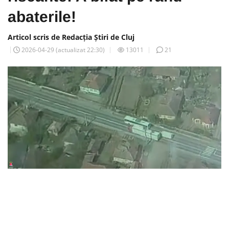
abaterile!
Articol scris de Redacția Știri de Cluj
2026-04-29
(actualizat
22:30
)
13011
21