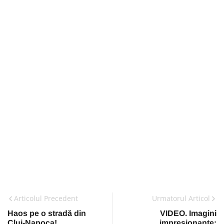
Articolul Precedent
Urmatorul Articol
Haos pe o stradă din
VIDEO. Imagini
Cluj-Napoca!
impresionante: