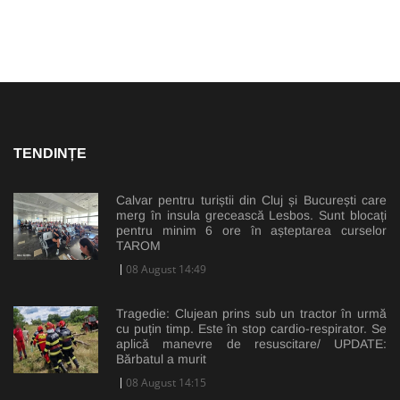
TENDINȚE
Calvar pentru turiștii din Cluj și București care
merg în insula grecească Lesbos. Sunt blocați
pentru minim 6 ore în așteptarea curselor
TAROM
08 August 14:49
Tragedie: Clujean prins sub un tractor în urmă
cu puțin timp. Este în stop cardio-respirator. Se
aplică manevre de resuscitare/ UPDATE:
Bărbatul a murit
08 August 14:15