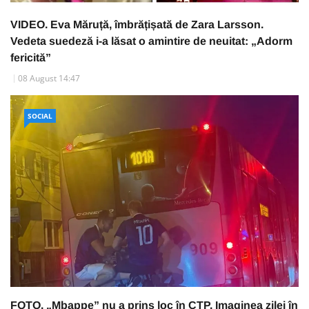
VIDEO. Eva Măruță, îmbrățișată de Zara Larsson.
Vedeta suedeză i-a lăsat o amintire de neuitat: „Adorm
fericită”
08 August 14:47
SOCIAL
FOTO. „Mbappe” nu a prins loc în CTP. Imaginea zilei în