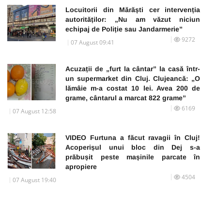
Locuitorii din Mărăști cer intervenția
autorităților: „Nu am văzut niciun
echipaj de Poliție sau Jandarmerie”
9272
07 August 09:41
Acuzații de „furt la cântar” la casă într-
un supermarket din Cluj. Clujeancă: „O
lămâie m-a costat 10 lei. Avea 200 de
grame, cântarul a marcat 822 grame”
6169
07 August 12:58
VIDEO Furtuna a făcut ravagii în Cluj!
Acoperișul unui bloc din Dej s-a
prăbușit peste mașinile parcate în
apropiere
4504
07 August 19:40