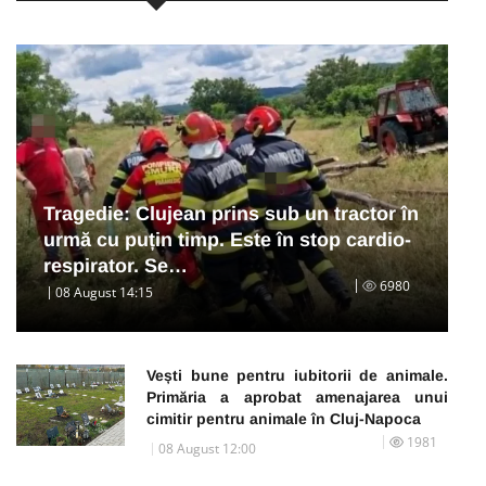
Tragedie: Clujean prins sub un tractor în
urmă cu puțin timp. Este în stop cardio-
respirator. Se…
6980
08 August 14:15
Vești bune pentru iubitorii de animale.
Primăria a aprobat amenajarea unui
cimitir pentru animale în Cluj-Napoca
1981
08 August 12:00