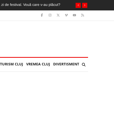
in ochi de fani români și străini
TURISM CLUJ
VREMEA CLUJ
DIVERTISMENT