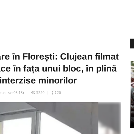
e în Florești: Clujean filmat
ce în fața unui bloc, în plină
interzise minorilor
ctualizat
08:18
)
5250
20