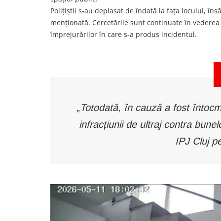
Polițiștii s-au deplasat de îndată la fața locului, în
menționată. Cercetările sunt continuate în vederea de
împrejurărilor în care s-a produs incidentul.
„Totodată, în cauză a fost întocm
infracțiunii de ultraj contra bune
IPJ Cluj pe