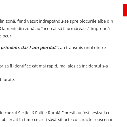
 din zonă, fiind văzut îndreptându-se spre blocurile albe din
ti. Oamenii din zonă au încercat să îl urmărească împreună
blocuri.
 prindem, dar l-am pierdut”
, au transmis unul dintre
lor să îl identifice cât mai rapid, mai ales că incidentul s-a
eblurate.
din cadrul Secției 6 Poliție Rurală Florești au fost sesizați cu
fi observat în timp ce ar fi săvârșit acte cu caracter obscen în