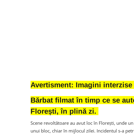
Avertisment: Imagini interzise
Bărbat filmat în timp ce se aut
Florești, în plină zi.
Scene revoltătoare au avut loc în Florești, unde un 
unui bloc, chiar în mijlocul zilei. Incidentul s-a pet