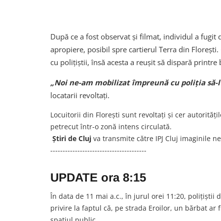
După ce a fost observat și filmat, individul a fugit
apropiere, posibil spre cartierul Terra din Floreș
cu polițiștii, însă acesta a reușit să dispară printre 
„Noi ne-am mobilizat împreună cu poliția să-l
locatarii revoltați.
Locuitorii din Florești sunt revoltați și cer autorități
petrecut într-o zonă intens circulată.
Știri de Cluj
va transmite către IPJ Cluj imaginile n
---------------------------------------
UPDATE ora 8:15
În data de 11 mai a.c., în jurul orei 11:20, polițiștii 
privire la faptul că, pe strada Eroilor, un bărbat ar 
spațiul public.