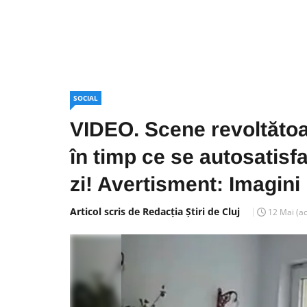
SOCIAL
VIDEO. Scene revoltătoar
în timp ce se autosatisfa
zi! Avertisment: Imagini 
Articol scris de Redacția Știri de Cluj
12 Mai
(a