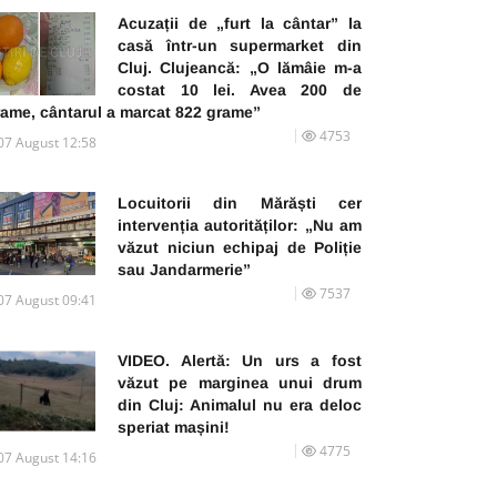
Acuzații de „furt la cântar” la
casă într-un supermarket din
Cluj. Clujeancă: „O lămâie m-a
costat 10 lei. Avea 200 de
rame, cântarul a marcat 822 grame”
4753
07 August 12:58
Locuitorii din Mărăști cer
intervenția autorităților: „Nu am
văzut niciun echipaj de Poliție
sau Jandarmerie”
7537
07 August 09:41
VIDEO. Alertă: Un urs a fost
văzut pe marginea unui drum
din Cluj: Animalul nu era deloc
speriat mașini!
4775
07 August 14:16