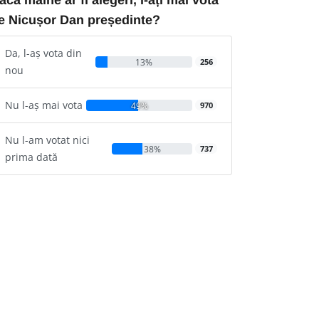
e Nicușor Dan președinte?
Da, l-aș vota din
13%
256
nou
Nu l-aș mai vota
49%
970
Nu l-am votat nici
38%
737
prima dată