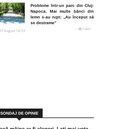
Probleme într-un parc din Cluj-
Napoca. Mai multe bănci din
lemn s-au rupt: „Au început să
se destrame”
1441
07 August 16:53
SONDAJ DE OPINIE
acă mâine ar fi alegeri, l-ați mai vota