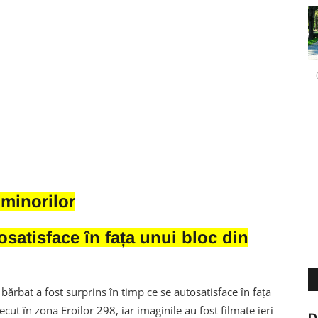
 minorilor
osatisface în fața unui bloc din
bărbat a fost surprins în timp ce se autosatisface în fața
recut în zona Eroilor 298, iar imaginile au fost filmate ieri
D