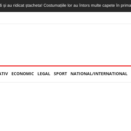
 înnebunit pe clujeni. Show exploziv în fața unui stadion neîncăpător, pl
ATIV
ECONOMIC
LEGAL
SPORT
NATIONAL/INTERNATIONAL