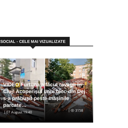
SOCIAL - CELE MAI VIZUALIZATE
VIDEO Furtuna a făcut ravagii în
Cluj! Acoperișul unui bloc din Dej
s-a prăbușit peste mașinile
parcate…
3158
07 August 19:40