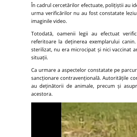
În cadrul cercetărilor efectuate, polițiștii au 
urma verificărilor nu au fost constatate leziu
imaginile video.
Totodată, oamenii legii au efectuat verific
referitoare la deținerea exemplarului canin
sterilizat, nu era microcipat și nici vaccinat 
situații.
Ca urmare a aspectelor constatate pe parcursul
sancționare contravențională. Autoritățile con
au deținătorii de animale, precum și asupra
acestora.