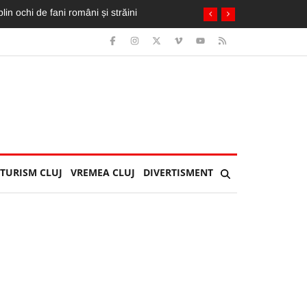
ai mult ca pe «U»”
TURISM CLUJ
VREMEA CLUJ
DIVERTISMENT