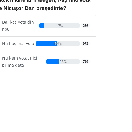
e Nicușor Dan președinte?
Da, l-aș vota din
13%
256
nou
Nu l-aș mai vota
49%
973
Nu l-am votat nici
38%
739
prima dată