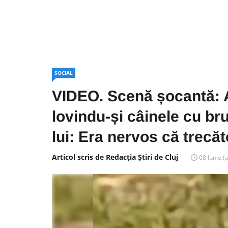
SOCIAL
VIDEO. Scenă șocantă: A
lovindu-și câinele cu bru
lui: Era nervos că trecăto
Articol scris de Redacția Știri de Cluj
08 Iunie
(