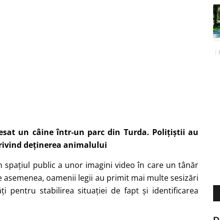
esat un câine într-un parc din Turda. Polițiștii au
privind deținerea animalului
în spațiul public a unor imagini video în care un tânăr
e asemenea, oamenii legii au primit mai multe sesizări
ăți pentru stabilirea situației de fapt și identificarea
D