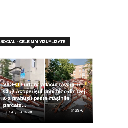
SOCIAL - CELE MAI VIZUALIZATE
VIDEO Furtuna a făcut ravagii în
Cluj! Acoperișul unui bloc din Dej
s-a prăbușit peste mașinile
parcate…
3876
07 August 19:40