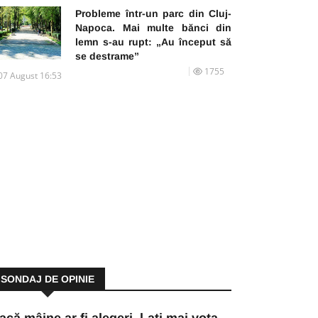
Probleme într-un parc din Cluj-
Napoca. Mai multe bănci din
lemn s-au rupt: „Au început să
se destrame”
1755
07 August 16:53
SONDAJ DE OPINIE
acă mâine ar fi alegeri, l-ați mai vota