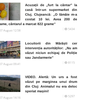
Acuzații de „furt la cântar” la
casă într-un supermarket din
Cluj. Clujeancă: „O lămâie m-a
costat 10 lei. Avea 200 de
rame, cântarul a marcat 822 grame”
5434
07 August 12:58
Locuitorii din Mărăști cer
intervenția autorităților: „Nu am
văzut niciun echipaj de Poliție
sau Jandarmerie”
8115
07 August 09:41
VIDEO. Alertă: Un urs a fost
văzut pe marginea unui drum
din Cluj: Animalul nu era deloc
speriat mașini!
5297
07 August 14:16