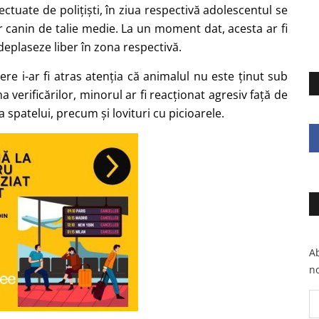
efectuate de polițiști, în ziua respectivă adolescentul se
r canin de talie medie. La un moment dat, acesta ar fi
deplaseze liber în zona respectivă.
re i-ar fi atras atenția că animalul nu este ținut sub
 verificărilor, minorul ar fi reacționat agresiv față de
na spatelui, precum și lovituri cu picioarele.
Ab
no