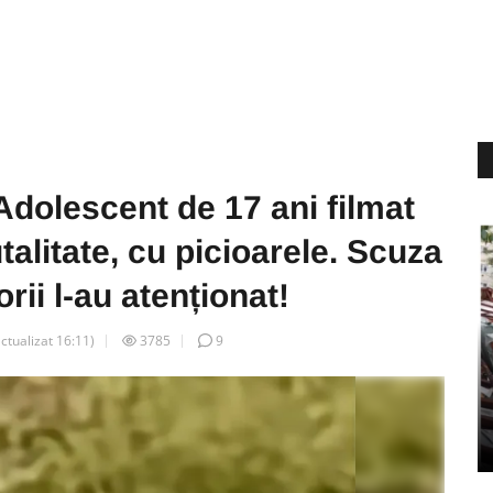
dolescent de 17 ani filmat
talitate, cu picioarele. Scuza
rii l-au atenționat!
actualizat
16:11
)
3785
9