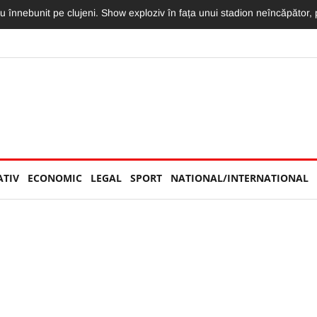
imit o declarație de dragoste greu de egalat. Vlad: „Mama, te iubesc m
ATIV
ECONOMIC
LEGAL
SPORT
NATIONAL/INTERNATIONAL