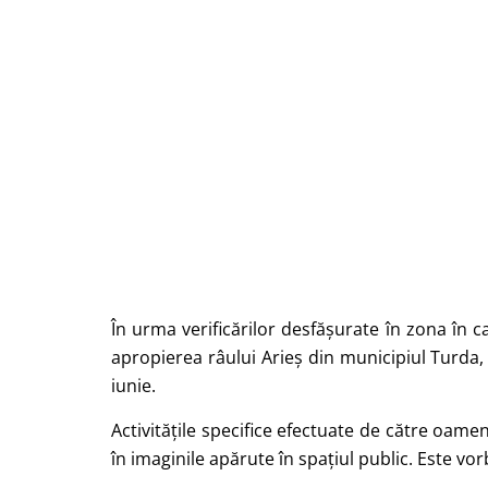
În urma verificărilor desfășurate în zona în ca
apropierea râului Arieș din municipiul Turda, p
iunie.
Activitățile specifice efectuate de către oamen
în imaginile apărute în spațiul public. Este vo