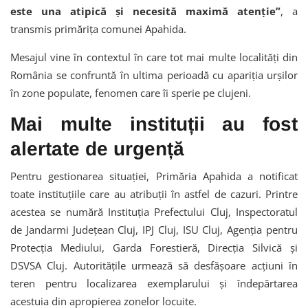
este una atipică și necesită maximă atenție”
, a
transmis primărița comunei Apahida.
Mesajul vine în contextul în care tot mai multe localități din
România se confruntă în ultima perioadă cu apariția urșilor
în zone populate, fenomen care îi sperie pe clujeni.
Mai multe instituții au fost
alertate de urgență
Pentru gestionarea situației, Primăria Apahida a notificat
toate instituțiile care au atribuții în astfel de cazuri. Printre
acestea se numără Instituția Prefectului Cluj, Inspectoratul
de Jandarmi Județean Cluj, IPJ Cluj, ISU Cluj, Agenția pentru
Protecția Mediului, Garda Forestieră, Direcția Silvică și
DSVSA Cluj. Autoritățile urmează să desfășoare acțiuni în
teren pentru localizarea exemplarului și îndepărtarea
acestuia din apropierea zonelor locuite.