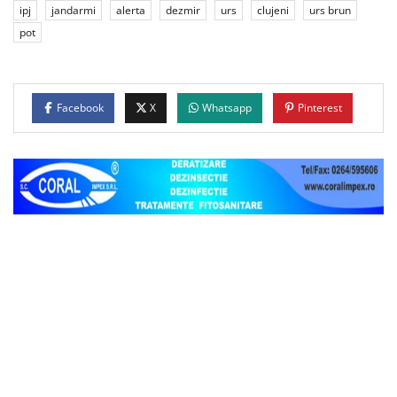
ipj
jandarmi
alerta
dezmir
urs
clujeni
urs brun
pot
Facebook
X
Whatsapp
Pinterest