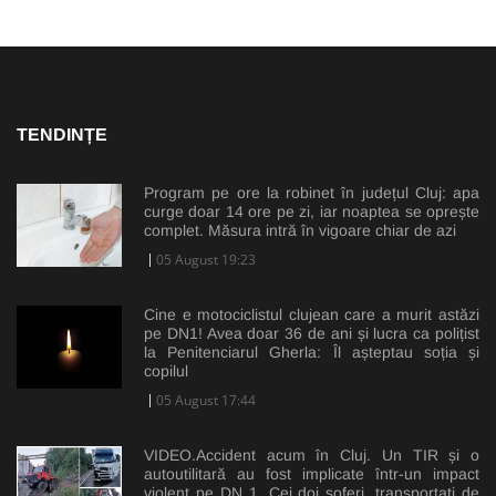
TENDINȚE
Program pe ore la robinet în județul Cluj: apa
curge doar 14 ore pe zi, iar noaptea se oprește
complet. Măsura intră în vigoare chiar de azi
05 August 19:23
Cine e motociclistul clujean care a murit astăzi
pe DN1! Avea doar 36 de ani și lucra ca polițist
la Penitenciarul Gherla: Îl așteptau soția și
copilul
05 August 17:44
VIDEO.Accident acum în Cluj. Un TIR și o
autoutilitară au fost implicate într-un impact
violent pe DN 1. Cei doi șoferi, transportați de