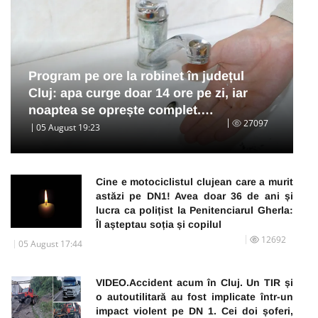
Program pe ore la robinet în județul
Cluj: apa curge doar 14 ore pe zi, iar
noaptea se oprește complet.…
27097
05 August 19:23
Cine e motociclistul clujean care a murit
astăzi pe DN1! Avea doar 36 de ani și
lucra ca polițist la Penitenciarul Gherla:
Îl așteptau soția și copilul
12692
05 August 17:44
VIDEO.Accident acum în Cluj. Un TIR și
o autoutilitară au fost implicate într-un
impact violent pe DN 1. Cei doi șoferi,