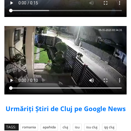
Urmăriți Știri de Cluj pe Google News
TAGS:
romania
apahida
cluj
isu
isu cluj
ipj cluj