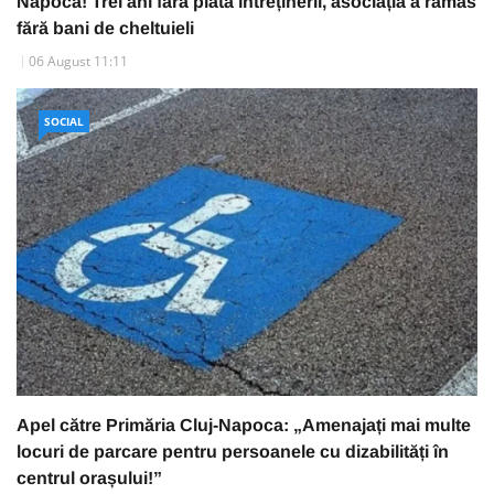
Napoca! Trei ani fără plata întreținerii, asociația a rămas
fără bani de cheltuieli
06 August 11:11
SOCIAL
Apel către Primăria Cluj-Napoca: „Amenajați mai multe
locuri de parcare pentru persoanele cu dizabilități în
centrul orașului!”