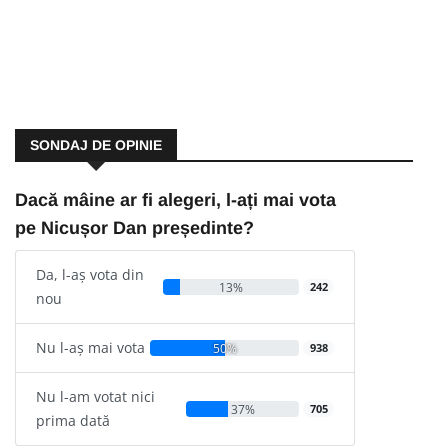
SONDAJ DE OPINIE
Dacă mâine ar fi alegeri, l-ați mai vota
pe Nicușor Dan președinte?
Da, l-aș vota din
13%
242
nou
Nu l-aș mai vota
50%
938
Nu l-am votat nici
37%
705
prima dată