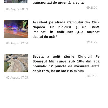
transportați de urgență la spital
2820
06 August 08:09
Accident pe strada Câmpului din Cluj-
Napoca. Un biciclist și un BMW,
implicați în coliziune: „L-a aruncat
destul de urât”
4179
05 August 22:54
Seceta a golit râurile Clujului! Pe
Someșul Mic curge sub 10% din apa
normală: 12 puncte de măsurare arată
debit zero, iar un lac e la minim
6286
05 August 17:05