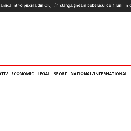
etrecută la „U”. Conducătorul este decis să plece de la echipă
ATIV
ECONOMIC
LEGAL
SPORT
NATIONAL/INTERNATIONAL