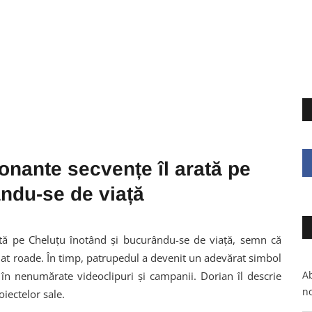
onante secvențe îl arată pe
ndu-se de viață
tă pe Cheluțu înotând și bucurându-se de viață, semn că
dat roade. În timp, patrupedul a devenit un adevărat simbol
Ab
t în nenumărate videoclipuri și campanii. Dorian îl descrie
no
iectelor sale.