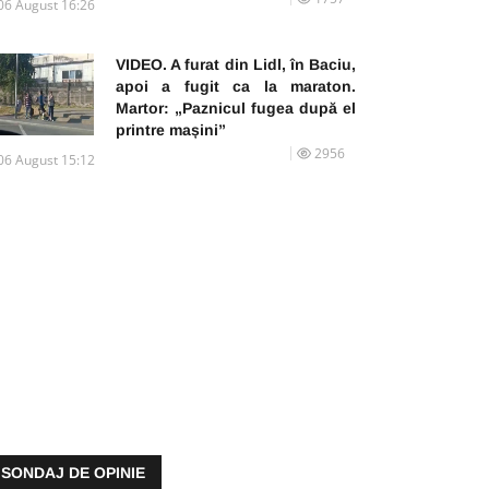
06 August 16:26
VIDEO. A furat din Lidl, în Baciu,
apoi a fugit ca la maraton.
Martor: „Paznicul fugea după el
printre mașini”
2956
06 August 15:12
SONDAJ DE OPINIE