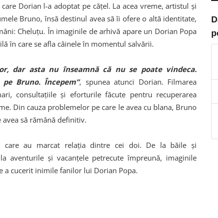
 care Dorian l-a adoptat pe cățel. La acea vreme, artistul și
ele Bruno, însă destinul avea să îi ofere o altă identitate,
D
mâni: Cheluțu. În imaginile de arhivă apare un Dorian Popa
p
ilă în care se afla câinele în momentul salvării.
ior, dar asta nu înseamnă că nu se poate vindeca.
m pe Bruno. Începem”
, spunea atunci Dorian. Filmarea
ri, consultațiile și eforturile făcute pentru recuperarea
nume. Din cauza problemelor pe care le avea cu blana, Bruno
e avea să rămână definitiv.
care au marcat relația dintre cei doi. De la băile și
a aventurile și vacanțele petrecute împreună, imaginile
 a cucerit inimile fanilor lui Dorian Popa.