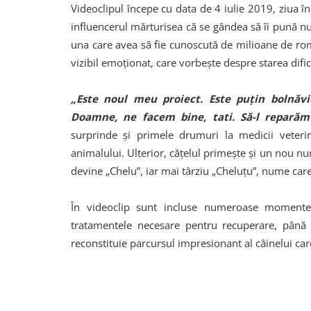
Videoclipul începe cu data de 4 iulie 2019, ziua în
influencerul mărturisea că se gândea să îi pună num
una care avea să fie cunoscută de milioane de ro
vizibil emoționat, care vorbește despre starea dific
„Este noul meu proiect. Este puțin bolnăv
Doamne, ne facem bine, tati. Să-l repară
surprinde și primele drumuri la medicii veterina
animalului. Ulterior, cățelul primește și un nou 
devine „Chelu”, iar mai târziu „Cheluțu”, nume car
În videoclip sunt incluse numeroase momente 
tratamentele necesare pentru recuperare, până l
reconstituie parcursul impresionant al câinelui care