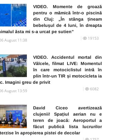
VIDEO. Momente de groază
pentru o mămică într-o piscină
din Cluj: „În stânga țineam
bebelușul de 4 luni, în dreapta
imalul ăsta mi s-a urcat pe sutien”
19153
06 August 11:38
VIDEO. Accidentul mortal din
Vâlcele, filmat LIVE: Momentul
în care motociclistul intră în
plin într-un TIR și motocicleta ia
c. Imagini greu de privit
6082
06 August 13:59
David Ciceo avertizează
clujenii! Spațiul aerian nu e
teren de joacă: Aeroportul a
făcut publică lista lucrurilor
terzise în apropierea pistei de decolar
1757