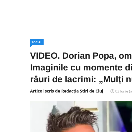
SOCIAL
VIDEO. Dorian Popa, om
Imaginile cu momente di
râuri de lacrimi: „Mulți 
Articol scris de Redacția Știri de Cluj
03 Iunie
(