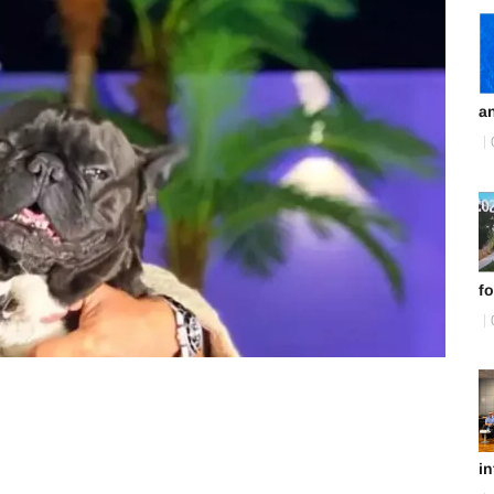
an
fo
in