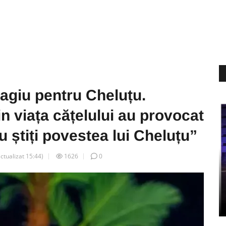
agiu pentru Cheluțu.
n viața cățelului au provocat
nu știți povestea lui Cheluțu”
actualizat
15:44
)
1626
0