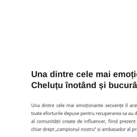
Una dintre cele mai emoți
Cheluțu înotând și bucurâ
Una dintre cele mai emoționante secvențe îl ara
toate eforturile depuse pentru recuperarea sa au 
al comunității create de influencer, fiind prezen
chiar drept „campionul nostru” și ambasador al pro