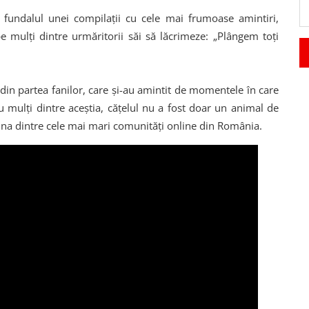
Pe fundalul unei compilații cu cele mai frumoase amintiri,
 mulți dintre urmăritorii săi să lăcrimeze: „Plângem toți
 din partea fanilor, care și-au amintit de momentele în care
u mulți dintre aceștia, cățelul nu a fost doar un animal de
una dintre cele mai mari comunități online din România.