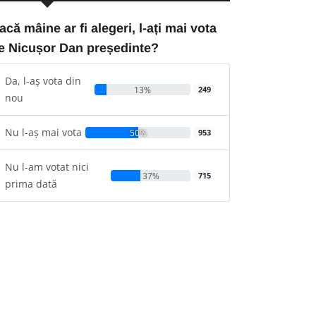
acă mâine ar fi alegeri, l-ați mai vota
e Nicușor Dan președinte?
Da, l-aș vota din
13%
249
nou
Nu l-aș mai vota
50%
953
Nu l-am votat nici
37%
715
prima dată