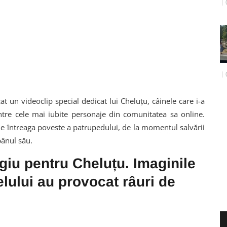
t un videoclip special dedicat lui Cheluțu, câinele care i-a
intre cele mai iubite personaje din comunitatea sa online.
une întreaga poveste a patrupedului, de la momentul salvării
pânul său.
iu pentru Cheluțu. Imaginile
lului au provocat râuri de