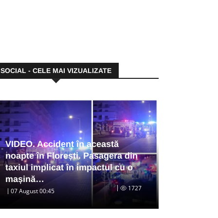
SOCIAL - CELE MAI VIZUALIZATE
VIDEO. Accident în această
noapte în Florești. Pasagera din
taxiul implicat în impactul cu o
mașină…
1727
07 August 00:45