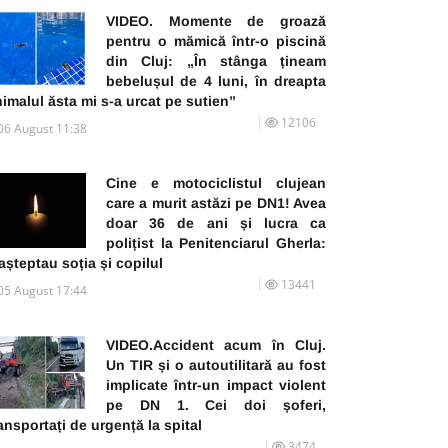
VIDEO. Momente de groază
pentru o mămică într-o piscină
din Cluj: „În stânga țineam
bebelușul de 4 luni, în dreapta
imalul ăsta mi s-a urcat pe sutien”
12106
06 August 11:38
Cine e motociclistul clujean
care a murit astăzi pe DN1! Avea
doar 36 de ani și lucra ca
polițist la Penitenciarul Gherla:
 așteptau soția și copilul
13441
05 August 17:44
VIDEO.Accident acum în Cluj.
Un TIR și o autoutilitară au fost
implicate într-un impact violent
pe DN 1. Cei doi șoferi,
ansportați de urgență la spital
3474