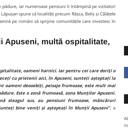
de pădure, iar numeroase pensiuni îi întâmpină pe vizitatori
 Lăpușan spune că localități precum Râșca, Beliș și Călățele
ndeamnă pe români să sprijine comunitățile care investesc în
 Apuseni, multă ospitalitate,
talitate, oameni harnici. Iar pentru cei care doriți o
ceți cu prietenii aici, în Apuseni, sunteți așteptați la
sunt oameni deosebiți, peisaje frumoase, este mult mai
 pădure. Este o zonă frumoasă, zona Munților Apuseni.
ină steagul sus, au pensiuni frumoase, mâncăruri
Sunteți bine veniți și așteptați în Munții Apuseni”
, a
Ab
no