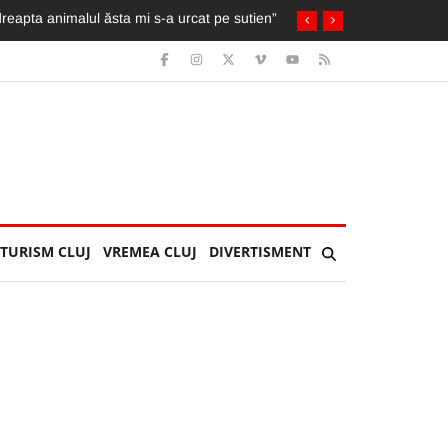
herla: Îl așteptau soția și copilul
TURISM CLUJ
VREMEA CLUJ
DIVERTISMENT