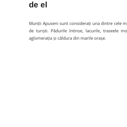
de el
Munții Apuseni sunt considerați una dintre cele ma
de turiști. Pădurile întinse, lacurile, traseele 
aglomerația și căldura din marile orașe.