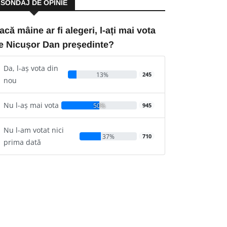
SONDAJ DE OPINIE
acă mâine ar fi alegeri, l-ați mai vota
e Nicușor Dan președinte?
Da, l-aș vota din
13%
245
nou
Nu l-aș mai vota
50%
945
Nu l-am votat nici
37%
710
prima dată