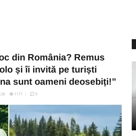
loc din România? Remus
 și îi invită pe turiști
zona sunt oameni deosebiți!”
5:26
1171
3