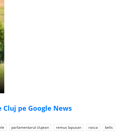
de Cluj pe Google News
ele
parlamentarul clujean
remus lapusan
rasca
belis