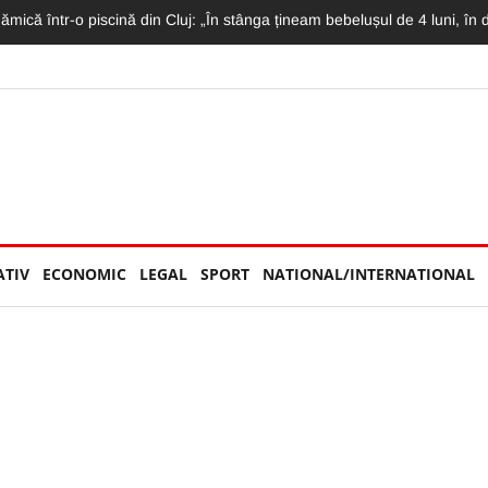
 astăzi pe DN1! Avea doar 36 de ani și lucra ca polițist la Penitenciarul G
ATIV
ECONOMIC
LEGAL
SPORT
NATIONAL/INTERNATIONAL