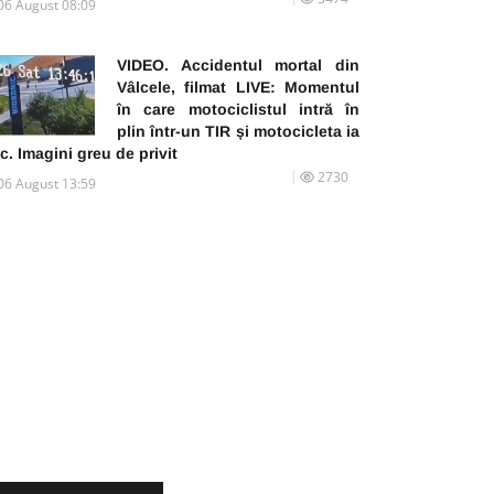
06 August 08:09
VIDEO. Accidentul mortal din
Vâlcele, filmat LIVE: Momentul
în care motociclistul intră în
plin într-un TIR și motocicleta ia
c. Imagini greu de privit
2730
06 August 13:59