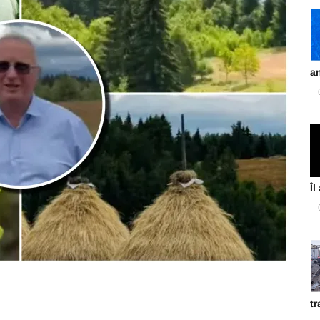
an
Îl
tr