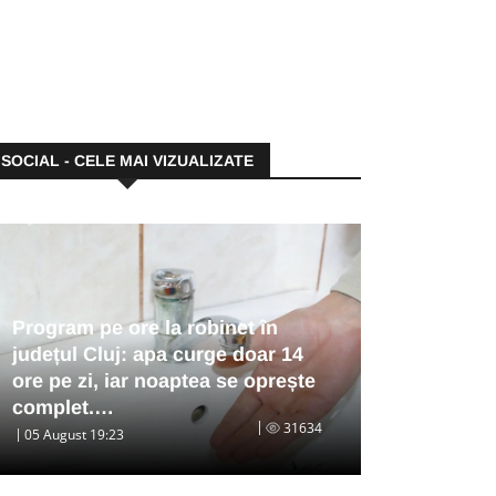
SOCIAL - CELE MAI VIZUALIZATE
Program pe ore la robinet în
județul Cluj: apa curge doar 14
ore pe zi, iar noaptea se oprește
complet.…
31634
05 August 19:23