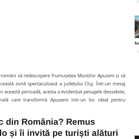
fo
e români să redescopere frumusețea Munților Apuseni și să
 această zonă spectaculoasă a județului Cluj. Într-un mesaj
în această perioadă, acesta a evidențiat peisajele deosebite,
țională care transformă Apusenii într-un loc ideal pentru
oc din România? Remus
și îi invită pe turiști alături