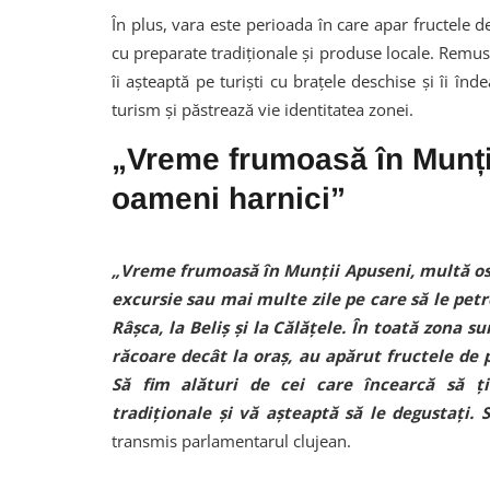
În plus, vara este perioada în care apar fructele 
cu preparate tradiționale și produse locale. Remus
îi așteaptă pe turiști cu brațele deschise și îi î
turism și păstrează vie identitatea zonei.
„Vreme frumoasă în Munții
oameni harnici”
„Vreme frumoasă în Munții Apuseni, multă ospi
excursie sau mai multe zile pe care să le petre
Râșca, la Beliș și la Călățele. În toată zona 
răcoare decât la oraș, au apărut fructele de
Să fim alături de cei care încearcă să ț
tradiționale și vă așteaptă să le degustați. 
transmis parlamentarul clujean.