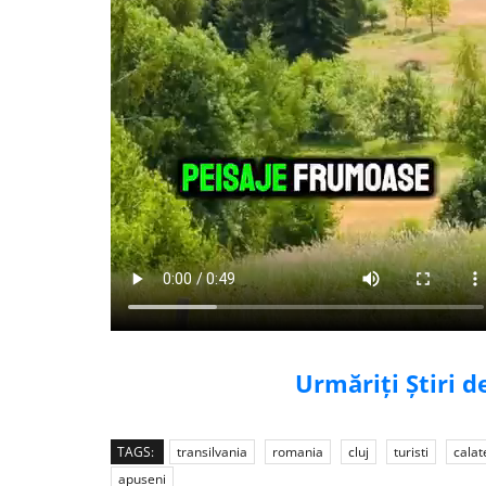
Urmăriți Știri 
TAGS:
transilvania
romania
cluj
turisti
calat
apuseni