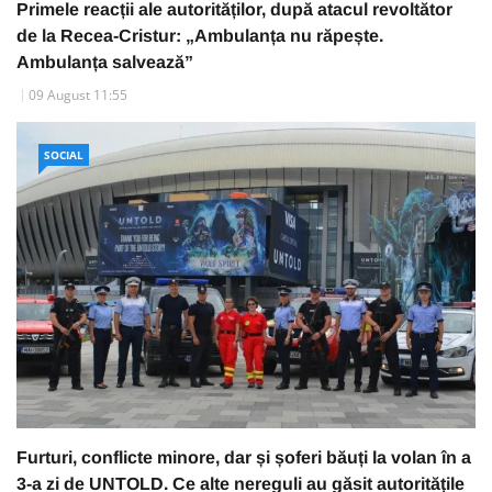
Primele reacții ale autorităților, după atacul revoltător
de la Recea-Cristur: „Ambulanța nu răpește.
Ambulanța salvează”
09 August 11:55
SOCIAL
Furturi, conflicte minore, dar și șoferi băuți la volan în a
3-a zi de UNTOLD. Ce alte nereguli au găsit autoritățile