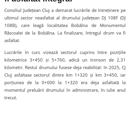
Consiliul Județean Cluj a demarat lucrările de întreținere pe
ultimul sector neasfaltat al drumului județean DJ 108F (DJ
108B), care leagă localitatea Bobâlna de Monumentul
Răscoalei de la Bobâlna. La finalizare, întregul drum va fi
asfaltat.
Lucrările în curs vizează sectorul cuprins între pozițiile
kilometrice 3+450 și 5+760, adică un tronson de 2,31
kilometri. Restul drumului fusese deja reabilitat: în 2025, CJ
Cluj asfaltase sectorul dintre km 1+320 și km 3+450, iar
porțiunea de la 0+000 la 1+320 era deja asfaltată la
momentul preluării drumului în administrare, în iulie anul
trecut.