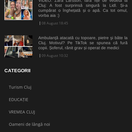
VIDEO. Zara Larsson, fără fițe de vedetă la
Cluj: A fost surprinsă singură la Lidl. Și-a
cumpărat o înghețată și o apă. Ca tot omul,
vorba aia :)
08 August 18:45
Ambulanţă atacată cu topoare, pietre şi bâte la
Cluj. Motivul? Pe TikTok se spunea că fură
copii. Șoferul, rănit grav și operat de medici
09 August 10:32
CATEGORII
Turism Cluj
EDUCAȚIE
VREMEA CLUJ
Oameni de lângă noi