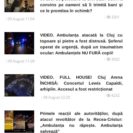
convins pe oameni să îi trimită bani și
ce le promitea în schimb?
3201
09 August 11:04
VIDEO. Ambulanța atacată la Cluj cu
topoare și pietre a fost distrusă. Șoferul
operat de urgență, după un traumatism
ocular: Ambulanțele NU FURĂ copii!
3002
09 August 11:28
VIDEO. FULL HOUSE! Cluj Arena
ÎNCHISĂ: Concertul Lewis Capaldi,
arhiplin. Accesul a fost restricționat
4232
08 August 22:20
Primele reacții ale autorităților, după
atacul revoltător de la Recea-Cristur:
„Ambulanța nu răpește. Ambulanța
salvează”