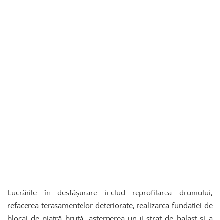
Lucrările în desfășurare includ reprofilarea drumului,
refacerea terasamentelor deteriorate, realizarea fundației de
blocaj de piatră brută, așternerea unui strat de balast și a