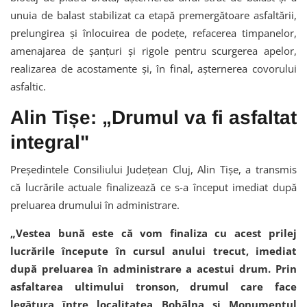
unuia de balast stabilizat ca etapă premergătoare asfaltării,
prelungirea și înlocuirea de podețe, refacerea timpanelor,
amenajarea de șanțuri și rigole pentru scurgerea apelor,
realizarea de acostamente și, în final, așternerea covorului
asfaltic.
Alin Tișe: „Drumul va fi asfaltat
integral"
Președintele Consiliului Județean Cluj, Alin Tișe, a transmis
că lucrările actuale finalizează ce s-a început imediat după
preluarea drumului în administrare.
„Vestea bună este că vom finaliza cu acest prilej
lucrările începute în cursul anului trecut, imediat
după preluarea în administrare a acestui drum. Prin
asfaltarea ultimului tronson, drumul care face
legătura între localitatea Bobâlna și Monumentul