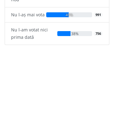
Nu l-aș mai vota
49%
991
Nu l-am votat nici
38%
756
prima dată