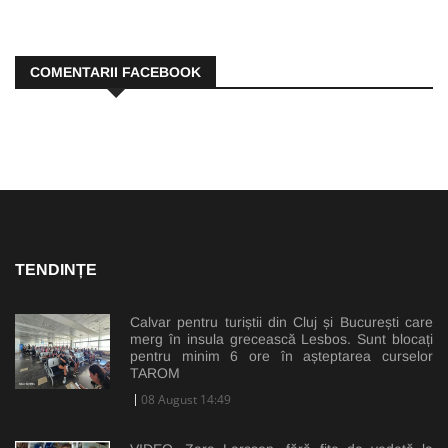
COMENTARII FACEBOOK
TENDINȚE
Calvar pentru turiștii din Cluj și București care
merg în insula grecească Lesbos. Sunt blocați
pentru minim 6 ore în așteptarea curselor
TAROM
08 August 14:49