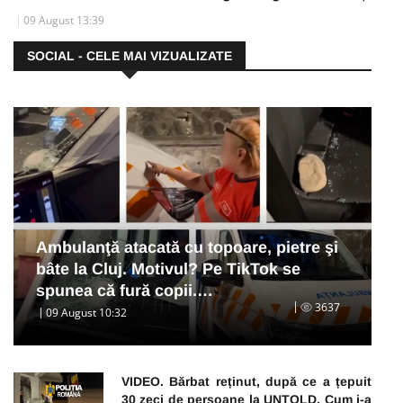
09 August 13:39
SOCIAL - CELE MAI VIZUALIZATE
Ambulanţă atacată cu topoare, pietre şi
bâte la Cluj. Motivul? Pe TikTok se
spunea că fură copii.…
3637
09 August 10:32
VIDEO. Bărbat reținut, după ce a țepuit
30 zeci de persoane la UNTOLD. Cum i-a