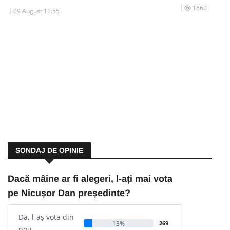
1660
09 August 11:55
SONDAJ DE OPINIE
Dacă mâine ar fi alegeri, l-ați mai vota
pe Nicușor Dan președinte?
Da, l-aș vota din
13%
269
nou