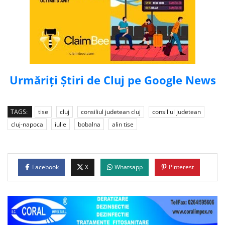
Urmăriți Știri de Cluj pe Google News
TAGS:
tise
cluj
consiliul judetean cluj
consiliul judetean
cluj-napoca
iulie
bobalna
alin tise
Facebook
X
Whatsapp
Pinterest