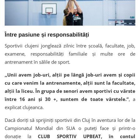
Între pasiune și responsabilități
Sportivii clujeni jonglează zilnic între școală, facultate, job,
examene, responsabilități familiale și multe ore de
antrenament în sălile de sport.
,,Unii avem job-uri, alții pe lângă job-uri avem și copii
cu care venim la antrenamente, alții sunt la facultate,
alții la liceu. În grupa de senori avem sportivi cu vârste
între 16 ani și 30 +, suntem de toate vârstele.”
, a
explicat clujeanca.
Dacă doriți să sprijiniți sportivii din Cluj în aventura lor de la
Campionatul Mondial din SUA o puteți face și printr-o
donație la
CLUB SPORTIV UPBEAT, în contul