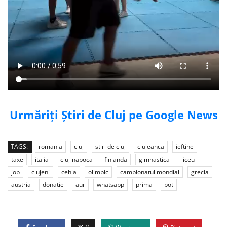
Urmăriți Știri de Cluj pe Google News
TAGS:
romania
cluj
stiri de cluj
clujeanca
ieftine
taxe
italia
cluj-napoca
finlanda
gimnastica
liceu
job
clujeni
cehia
olimpic
campionatul mondial
grecia
austria
donatie
aur
whatsapp
prima
pot