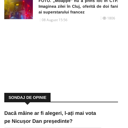
FOTO. „Mbappe” nu a prins loc în CTP.
Imaginea zilei în Cluj, oferită de doi fani
ai superstarului francez
1806
08 August 15:56
SONDAJ DE OPINIE
Dacă mâine ar fi alegeri, l-ați mai vota
pe Nicușor Dan președinte?