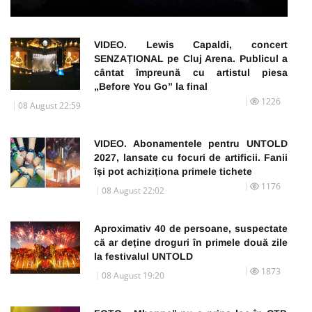
VIDEO. Lewis Capaldi, concert
SENZAȚIONAL pe Cluj Arena. Publicul a
cântat împreună cu artistul piesa
„Before You Go” la final
1226
08 August 22:59
VIDEO. Abonamentele pentru UNTOLD
2027, lansate cu focuri de artificii. Fanii
își pot achiziționa primele tichete
1176
08 August 22:02
Aproximativ 40 de persoane, suspectate
că ar deține droguri în primele două zile
la festivalul UNTOLD
1873
08 August 19:20