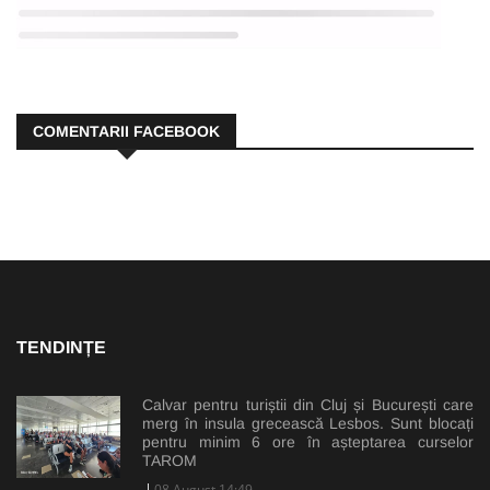
COMENTARII FACEBOOK
TENDINȚE
Calvar pentru turiștii din Cluj și București care
merg în insula grecească Lesbos. Sunt blocați
pentru minim 6 ore în așteptarea curselor
TAROM
08 August 14:49