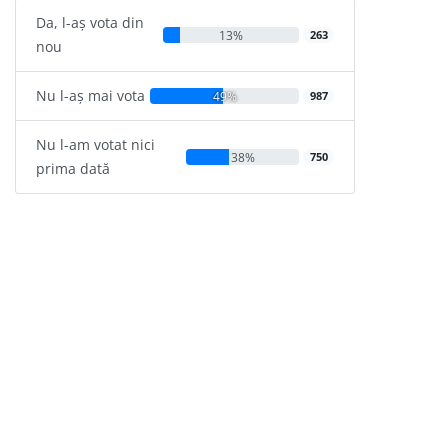
Da, l-aș vota din
13%
263
nou
Nu l-aș mai vota
49%
987
Nu l-am votat nici
38%
750
prima dată