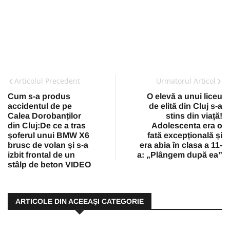
Articolul Precedent
Urmatorul Articol
Cum s-a produs
O elevă a unui liceu
accidentul de pe
de elită din Cluj s-a
Calea Dorobanților
stins din viață!
din Cluj:De ce a tras
Adolescenta era o
șoferul unui BMW X6
fată excepțională și
brusc de volan și s-a
era abia în clasa a 11-
izbit frontal de un
a: „Plângem după ea”
stâlp de beton VIDEO
ARTICOLE DIN ACEEAŞI CATEGORIE