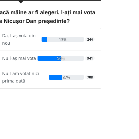
acă mâine ar fi alegeri, l-ați mai vota
e Nicușor Dan președinte?
Da, l-aș vota din
13%
244
nou
Nu l-aș mai vota
50%
941
Nu l-am votat nici
37%
708
prima dată