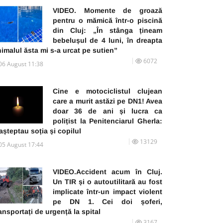
VIDEO. Momente de groază
pentru o mămică într-o piscină
din Cluj: „În stânga țineam
bebelușul de 4 luni, în dreapta
imalul ăsta mi s-a urcat pe sutien”
6072
06 August 11:38
Cine e motociclistul clujean
care a murit astăzi pe DN1! Avea
doar 36 de ani și lucra ca
polițist la Penitenciarul Gherla:
 așteptau soția și copilul
13129
05 August 17:44
VIDEO.Accident acum în Cluj.
Un TIR și o autoutilitară au fost
implicate într-un impact violent
pe DN 1. Cei doi șoferi,
ansportați de urgență la spital
3167