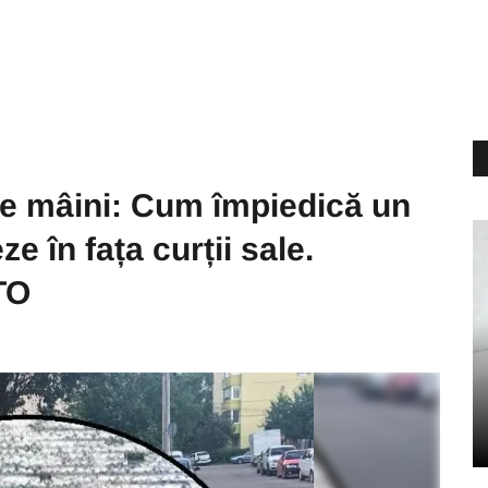
iile mâini: Cum împiedică un
e în fața curții sale.
TO