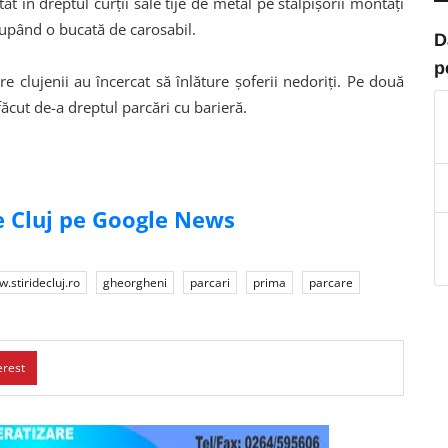
at în dreptul curții sale tije de metal pe stâlpișorii montați
ocupând o bucată de carosabil.
D
p
 clujenii au încercat să înlăture șoferii nedoriți. Pe două
făcut de-a dreptul parcări cu barieră.
de Cluj pe Google News
.stiridecluj.ro
gheorgheni
parcari
prima
parcare
erest