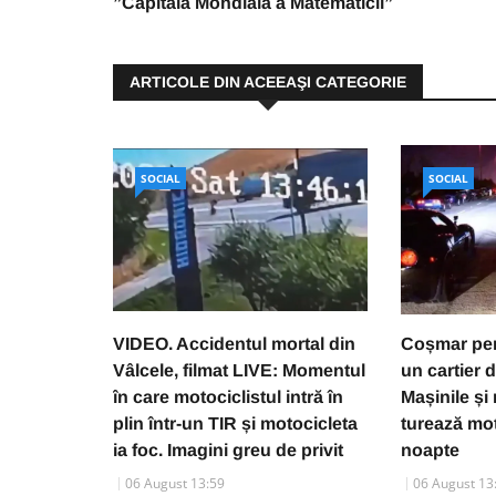
”Capitala Mondială a Matematicii”
ARTICOLE DIN ACEEAŞI CATEGORIE
SOCIAL
SOCIAL
VIDEO. Accidentul mortal din
Coșmar pent
Vâlcele, filmat LIVE: Momentul
un cartier 
în care motociclistul intră în
Mașinile și
plin într-un TIR și motocicleta
turează mo
ia foc. Imagini greu de privit
noapte
06 August 13:59
06 August 13