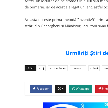
Astfel, un locuitor de pe strada Cibinului și-a mont
de primărie, iar de aceștia a legat un lanț, astfel 
Aceasta nu este prima metodă ”inventivă” prin care
străzi din Gheorgheni și Mănăștur, locuitorii și-au 
Urmăriți Știri 
TAGS:
cluj
stiridecluj.ro
manastur
soferi
www
Facebook
X
Whatsapp
Pint