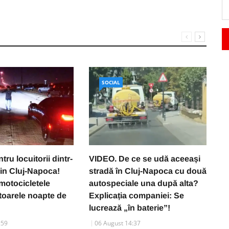
SOCIAL
ru locuitorii dintr-
VIDEO. De ce se udă aceeași
Cl
din Cluj-Napoca!
stradă în Cluj-Napoca cu două
l
 motocicletele
autospeciale una după alta?
n
toarele noapte de
Explicația companiei: Se
p
lucrează „în baterie”!
:59
06 August 14:37