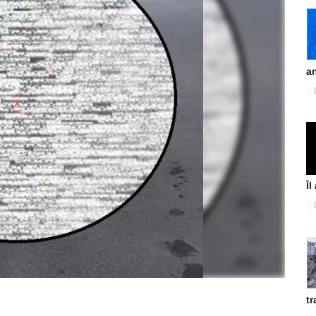
an
Îl
tr