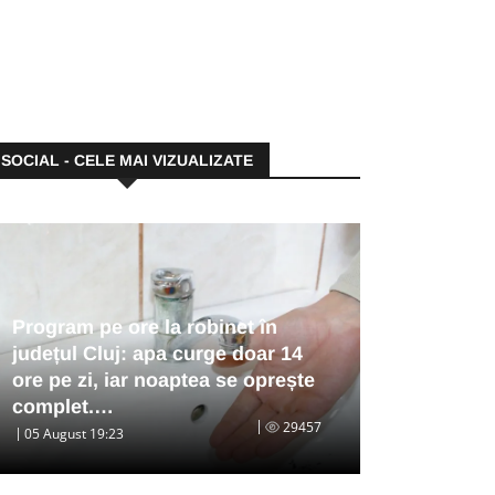
SOCIAL - CELE MAI VIZUALIZATE
Program pe ore la robinet în
județul Cluj: apa curge doar 14
ore pe zi, iar noaptea se oprește
complet.…
29457
05 August 19:23