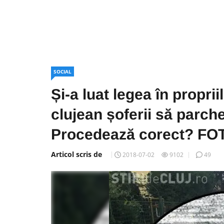
SOCIAL
Și-a luat legea în propr
clujean șoferii să parchez
Procedează corect? FO
Articol scris de
2018-07-02
9102
49