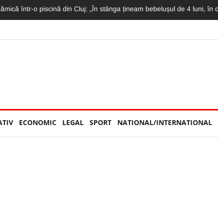
 astăzi pe DN1! Avea doar 36 de ani și lucra ca polițist la Penitenciarul G
ATIV
ECONOMIC
LEGAL
SPORT
NATIONAL/INTERNATIONAL