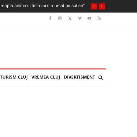
herla: Îl așteptau soția și copilul
TURISM CLUJ
VREMEA CLUJ
DIVERTISMENT