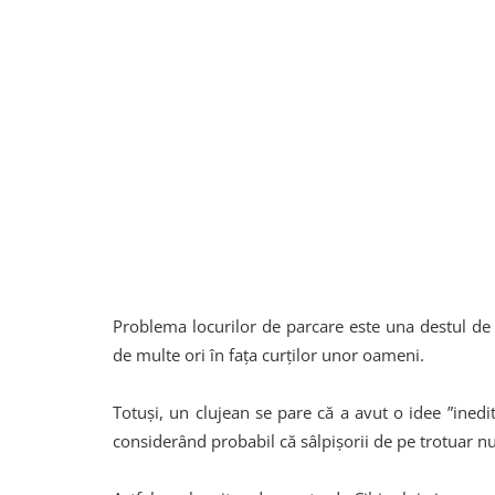
Problema locurilor de parcare este una destul de g
de multe ori în fața curților unor oameni.
Totuși, un clujean se pare că a avut o idee ”inedi
considerând probabil că sâlpișorii de pe trotuar n