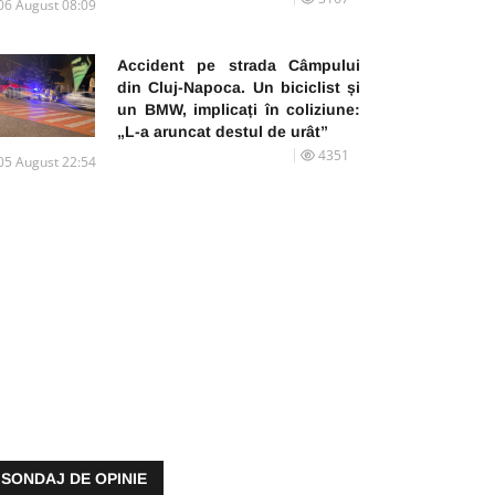
06 August 08:09
Accident pe strada Câmpului
din Cluj-Napoca. Un biciclist și
un BMW, implicați în coliziune:
„L-a aruncat destul de urât”
4351
05 August 22:54
SONDAJ DE OPINIE