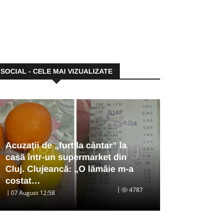
SOCIAL - CELE MAI VIZUALIZATE
Acuzații de „furt la cântar” la
casă într-un supermarket din
Cluj. Clujeancă: „O lămâie m-a
costat…
4787
07 August 12:58