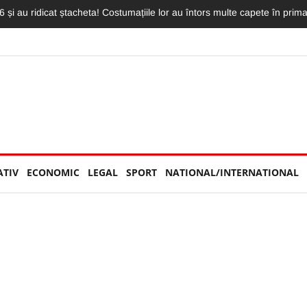
 înnebunit pe clujeni. Show exploziv în fața unui stadion neîncăpător, pl
ATIV
ECONOMIC
LEGAL
SPORT
NATIONAL/INTERNATIONAL