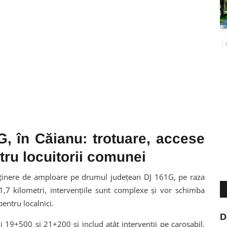
, în Căianu: trotuare, accese
ntru locuitorii comunei
treținere de amploare pe drumul județean DJ 161G, pe raza
 1,7 kilometri, intervențiile sunt complexe și vor schimba
entru localnici.
D
ii 19+500 și 21+200 și includ atât intervenții pe carosabil,