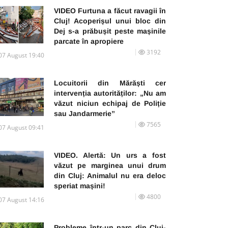
VIDEO Furtuna a făcut ravagii în
Cluj! Acoperișul unui bloc din
Dej s-a prăbușit peste mașinile
parcate în apropiere
3192
07 August 19:40
Locuitorii din Mărăști cer
intervenția autorităților: „Nu am
văzut niciun echipaj de Poliție
sau Jandarmerie”
7565
07 August 09:41
VIDEO. Alertă: Un urs a fost
văzut pe marginea unui drum
din Cluj: Animalul nu era deloc
speriat mașini!
4800
07 August 14:16
Probleme într-un parc din Cluj-