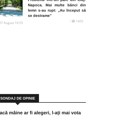
Napoca. Mai multe bănci din
lemn s-au rupt: „Au început să
se destrame”
1455
07 August 16:53
SONDAJ DE OPINIE
acă mâine ar fi alegeri, l-ați mai vota