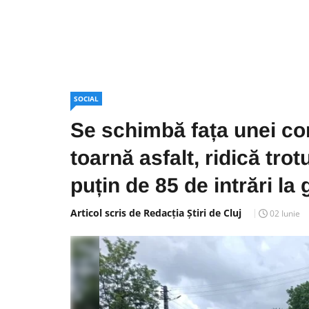
SOCIAL
Se schimbă fața unei co
toarnă asfalt, ridică tr
puțin de 85 de intrări la
Articol scris de Redacția Știri de Cluj
02 Iunie