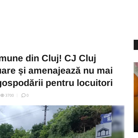
mune din Cluj! CJ Cluj
otuare și amenajează nu mai
 gospodării pentru locuitori
3700
0