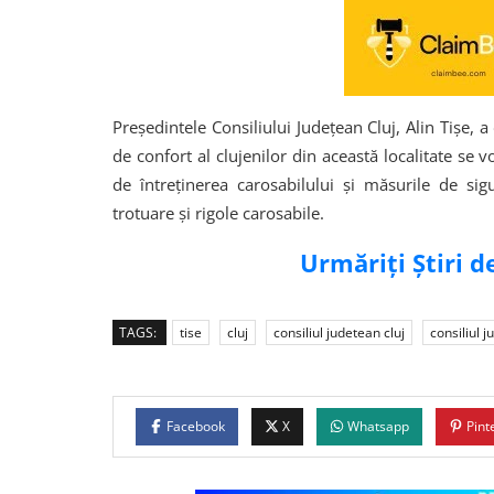
Președintele Consiliului Județean Cluj, Alin Tișe, a 
de confort al clujenilor din această localitate se 
de întreținerea carosabilului și măsurile de sigur
trotuare și rigole carosabile.
Urmăriți Știri 
TAGS:
tise
cluj
consiliul judetean cluj
consiliul 
Facebook
X
Whatsapp
Pint