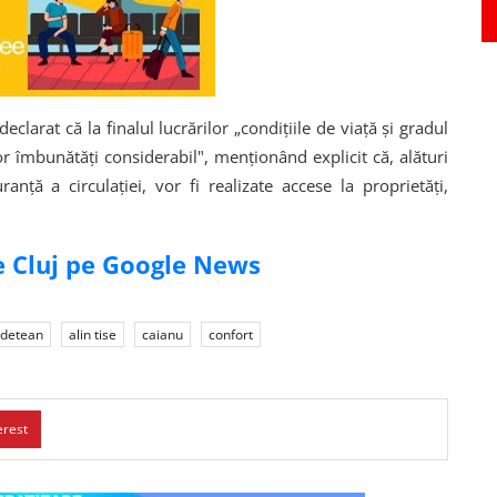
declarat că la finalul lucrărilor „condițiile de viață și gradul
vor îmbunătăți considerabil", menționând explicit că, alături
anță a circulației, vor fi realizate accese la proprietăți,
de Cluj pe Google News
judetean
alin tise
caianu
confort
erest