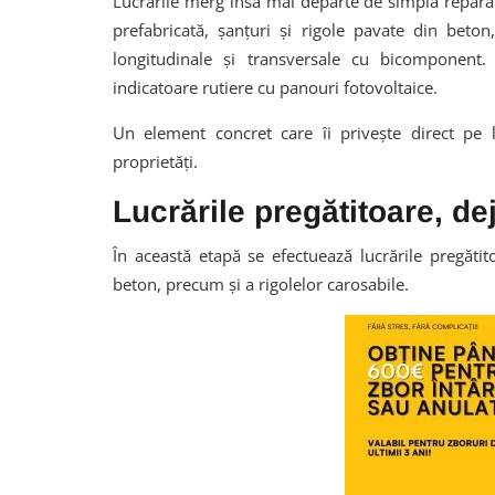
Lucrările merg însă mai departe de simpla reparare 
prefabricată, șanțuri și rigole pavate din beton
longitudinale și transversale cu bicomponent. V
indicatoare rutiere cu panouri fotovoltaice.
Un element concret care îi privește direct pe 
proprietăți.
Lucrările pregătitoare, de
În această etapă se efectuează lucrările pregătit
beton, precum și a rigolelor carosabile.