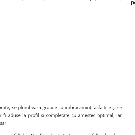
p
orate, se plombează gropile cu îmbrăcăminți asfaltice și se
or fi aduse la profil și completate cu amestec optimal, iar
sar.