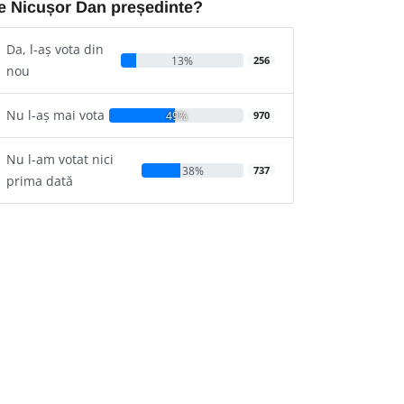
e Nicușor Dan președinte?
Da, l-aș vota din
13%
256
nou
Nu l-aș mai vota
49%
970
Nu l-am votat nici
38%
737
prima dată