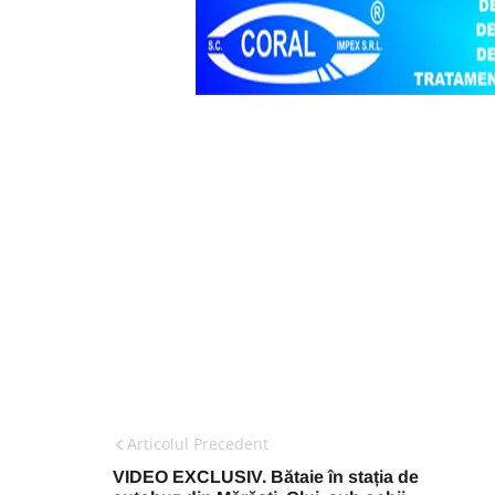
Articolul Precedent
VIDEO EXCLUSIV. Bătaie în stația de