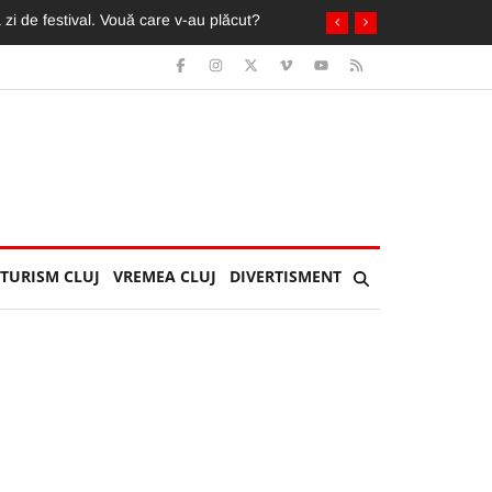
in ochi de fani români și străini
TURISM CLUJ
VREMEA CLUJ
DIVERTISMENT