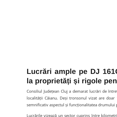
Lucrări ample pe DJ 161G
la proprietăți și rigole pe
Consiliul Județean Cluj a demarat lucrări de în
localității Căianu. Deși tronsonul vizat are doar
semnificativ aspectul și funcționalitatea drumului p
Lucrările vizează un sector cuprins între kilometr