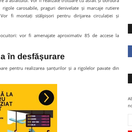
a asfaltului. Vor fi realizate trotuare cu asfalt și bordură
, rigole carosabile, praguri denivelate și marcaje rutiere
or fi montați stâlpișori pentru dirijarea circulației și
locuitori: vor fi amenajate aproximativ 85 de accese la
ja în desfășurare
oare pentru realizarea șanțurilor și a rigolelor pavate din
Ab
no