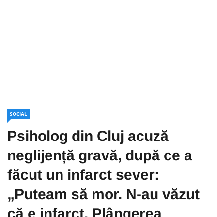
SOCIAL
Psiholog din Cluj acuză
neglijență gravă, după ce a
făcut un infarct sever:
„Puteam să mor. N-au văzut
că e infarct. Plângerea