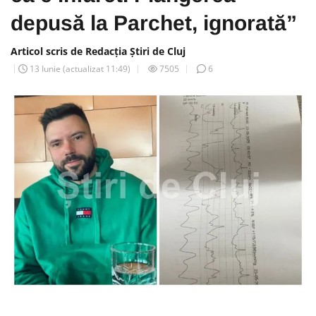
depusă la Parchet, ignorată”
Articol scris de Redacția Știri de Cluj
13 Iunie
(actualizat
11:49
)
7505
6