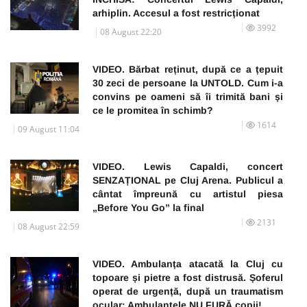
arhiplin. Accesul a fost restricționat
3992
08 August 22:20
VIDEO. Bărbat reținut, după ce a țepuit
30 zeci de persoane la UNTOLD. Cum i-a
convins pe oameni să îi trimită bani și
ce le promitea în schimb?
1614
09 August 11:04
VIDEO. Lewis Capaldi, concert
SENZAȚIONAL pe Cluj Arena. Publicul a
cântat împreună cu artistul piesa
„Before You Go” la final
2131
08 August 22:59
VIDEO. Ambulanța atacată la Cluj cu
topoare și pietre a fost distrusă. Șoferul
operat de urgență, după un traumatism
ocular: Ambulanțele NU FURĂ copii!