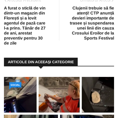
Articolul Precedent
Urmatorul Articol
A furat o sticlă de vin
Clujenii trebuie să fie
dintr-un magazin din
atenți! CTP anunță
Florești și a lovit
devieri importante de
agentul de pază care
trasee și suspendarea
l-a prins. Tânăr de 27
unei linii din cauza
de ani, arestat
Crosului Eroilor de la
preventiv pentru 30
Sports Festival
de zile
ARTICOLE DIN ACEEAŞI CATEGORIE
SOCIAL