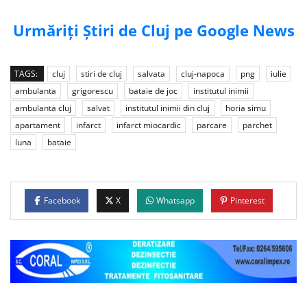
Urmăriți Știri de Cluj pe Google News
TAGS:
cluj
stiri de cluj
salvata
cluj-napoca
png
iulie
ambulanta
grigorescu
bataie de joc
institutul inimii
ambulanta cluj
salvat
institutul inimii din cluj
horia simu
apartament
infarct
infarct miocardic
parcare
parchet
luna
bataie
Facebook
X
Whatsapp
Pinterest