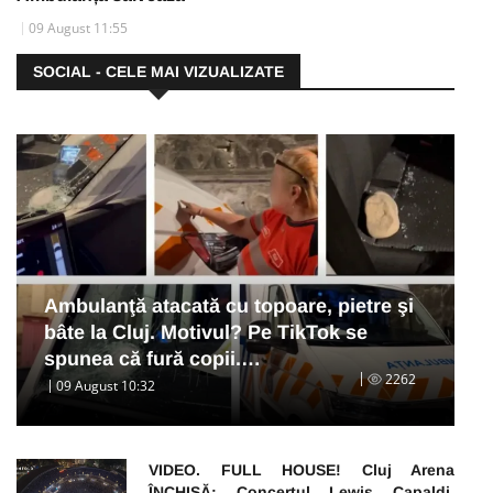
09 August 11:55
SOCIAL - CELE MAI VIZUALIZATE
Ambulanţă atacată cu topoare, pietre şi
bâte la Cluj. Motivul? Pe TikTok se
spunea că fură copii.…
2262
09 August 10:32
VIDEO. FULL HOUSE! Cluj Arena
ÎNCHISĂ: Concertul Lewis Capaldi,