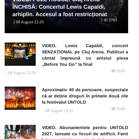
ÎNCHISĂ: Concertul Lewis Capaldi,
arhiplin. Accesul a fost restricționat
3785
08 August 22:20
VIDEO. Lewis Capaldi, concert
SENZAȚIONAL pe Cluj Arena. Publicul a
cântat împreună cu artistul piesa
„Before You Go” la final
2036
08 August 22:59
Aproximativ 40 de persoane, suspectate
că ar deține droguri în primele două zile
la festivalul UNTOLD
2506
08 August 19:20
VIDEO. Abonamentele pentru UNTOLD
2027, lansate cu focuri de artificii. Fanii