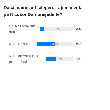
Dacă mâine ar fi alegeri, l-ați mai vota
pe Nicușor Dan președinte?
Da, l-aș vota din
13%
265
nou
Nu l-aș mai vota
49%
987
Nu l-am votat nici
37%
751
prima dată