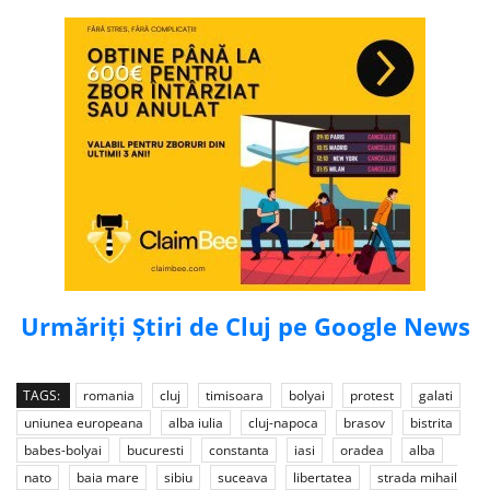
Urmăriți Știri de Cluj pe Google News
TAGS:
romania
cluj
timisoara
bolyai
protest
galati
uniunea europeana
alba iulia
cluj-napoca
brasov
bistrita
babes-bolyai
bucuresti
constanta
iasi
oradea
alba
nato
baia mare
sibiu
suceava
libertatea
strada mihail