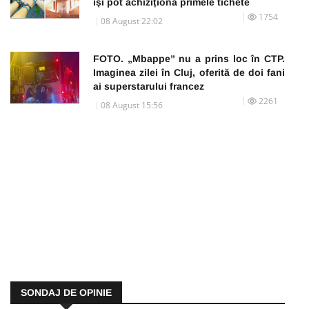
își pot achiziționa primele tichete
1754
08 August 22:02
FOTO. „Mbappe” nu a prins loc în CTP.
Imaginea zilei în Cluj, oferită de doi fani
ai superstarului francez
2261
08 August 15:56
SONDAJ DE OPINIE