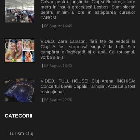
Calvar pentru turiștii din Cluj și București care
merg în insula grecească Lesbos. Sunt blocați
pentru minim 6 ore în așteptarea curselor
TAROM
08 August 14:49
VIDEO. Zara Larsson, fără fițe de vedetă la
Cluj: A fost surprinsă singură la Lidl. Și-a
cumpărat o înghețată și o apă. Ca tot omul,
vorba aia :)
08 August 18:45
VIDEO. FULL HOUSE! Cluj Arena ÎNCHISĂ:
Concertul Lewis Capaldi, arhiplin. Accesul a fost
restricționat
08 August 22:20
CATEGORII
Turism Cluj