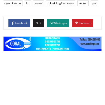
kogalniceanu
ko
anosr
mihail kogălniceanu
rector
pot
Facebook
X
Whatsapp
Pinterest