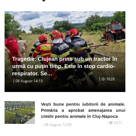
Tragedie: Clujean prins sub un tractor în
urmă cu puțin timp. Este în stop cardio-
respirator. Se…
7626
08 August 14:15
Vești bune pentru iubitorii de animale.
Primăria a aprobat amenajarea unui
cimitir pentru animale în Cluj-Napoca
2271
08 August 12:00