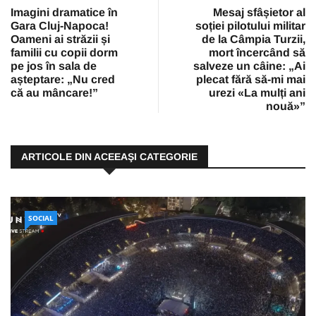
Imagini dramatice în
Mesaj sfâșietor al
Gara Cluj-Napoca!
soției pilotului militar
Oameni ai străzii și
de la Câmpia Turzii,
familii cu copii dorm
mort încercând să
pe jos în sala de
salveze un câine: „Ai
așteptare: „Nu cred
plecat fără să-mi mai
că au mâncare!”
urezi «La mulți ani
nouă»”
ARTICOLE DIN ACEEAŞI CATEGORIE
SOCIAL