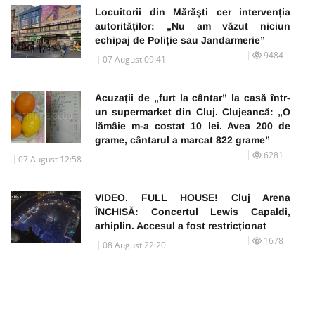
Locuitorii din Mărăști cer intervenția
autorităților: „Nu am văzut niciun
echipaj de Poliție sau Jandarmerie”
9484
07 August 09:41
Acuzații de „furt la cântar” la casă într-
un supermarket din Cluj. Clujeancă: „O
lămâie m-a costat 10 lei. Avea 200 de
grame, cântarul a marcat 822 grame”
6281
07 August 12:58
VIDEO. FULL HOUSE! Cluj Arena
ÎNCHISĂ: Concertul Lewis Capaldi,
arhiplin. Accesul a fost restricționat
1678
08 August 22:20