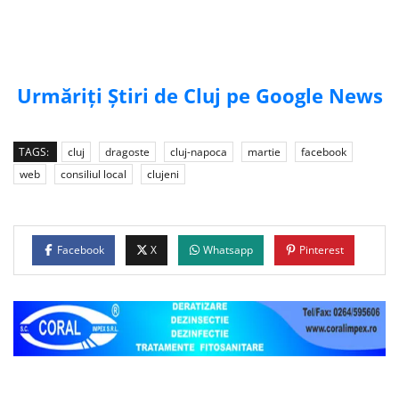
Urmăriți Știri de Cluj pe Google News
TAGS:
cluj
dragoste
cluj-napoca
martie
facebook
web
consiliul local
clujeni
Facebook
X
Whatsapp
Pinterest