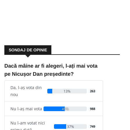
SONDAJ DE OPINIE
Dacă mâine ar fi alegeri, l-ați mai vota
pe Nicușor Dan președinte?
Da, l-aș vota din
13%
263
nou
Nu l-aș mai vota
49%
988
Nu l-am votat nici
37%
749
prima dată