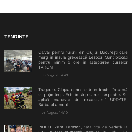
TENDINȚE
Calvar pentru turiștii din Cluj și București care
merg în insula grecească Lesbos. Sunt blocați
pentru minim 6 ore în așteptarea curselor
TAROM
08 August 14:49
Tragedie: Clujean prins sub un tractor în urmă
cu puțin timp. Este în stop cardio-respirator. Se
aplică manevre de resuscitare/ UPDATE:
Bărbatul a murit
08 August 14:15
VIDEO. Zara Larsson, fără fițe de vedetă la
Cluj: A fost surprinsă singură la Lidl. Și-a