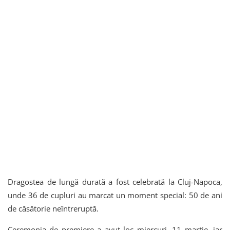
Dragostea de lungă durată a fost celebrată la Cluj-Napoca,
unde 36 de cupluri au marcat un moment special: 50 de ani
de căsătorie neîntreruptă.
Ceremonia de premiere a avut loc miercuri, 11 martie, iar