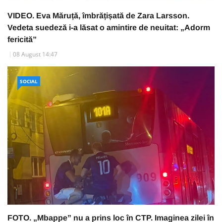
VIDEO. Eva Măruță, îmbrățișată de Zara Larsson.
Vedeta suedeză i-a lăsat o amintire de neuitat: „Adorm
fericită”
08 August 14:47
SOCIAL
FOTO. „Mbappe” nu a prins loc în CTP. Imaginea zilei în