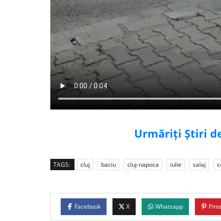
Urmăriți Știri 
TAGS:
cluj
baciu
cluj-napoca
iulie
salaj
c
Facebook
X
Whatsapp
Pint