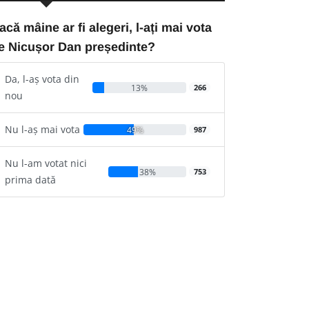
acă mâine ar fi alegeri, l-ați mai vota
e Nicușor Dan președinte?
Da, l-aș vota din
13%
266
nou
Nu l-aș mai vota
49%
987
Nu l-am votat nici
38%
753
prima dată