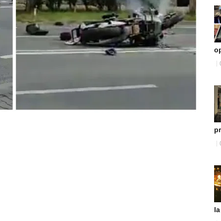
o
p
la