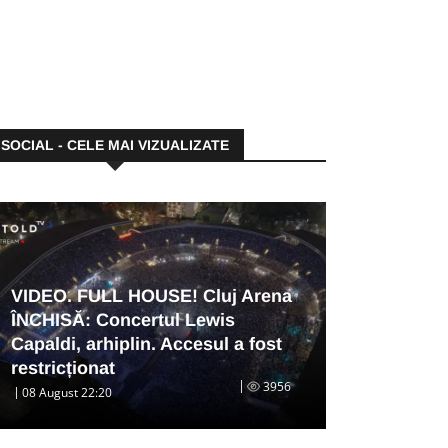
SOCIAL - CELE MAI VIZUALIZATE
VIDEO. FULL HOUSE! Cluj Arena
ÎNCHISĂ: Concertul Lewis
Capaldi, arhiplin. Accesul a fost
restricționat
3956
08 August 22:20