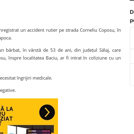
D
p
 înregistrat un accident rutier pe strada Corneliu Coposu, în
apoca.
ă un bărbat, în vârstă de 53 de ani, din județul Sălaj, care
, înspre localitatea Baciu, ar fi intrat în coliziune cu un
esitat îngrijiri medicale.
negative.