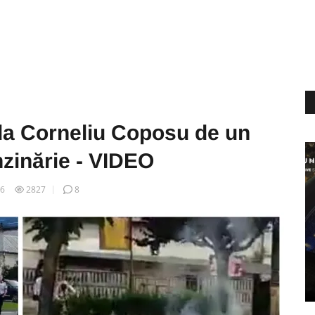
ada Corneliu Coposu de un
nzinărie - VIDEO
06
2827
8