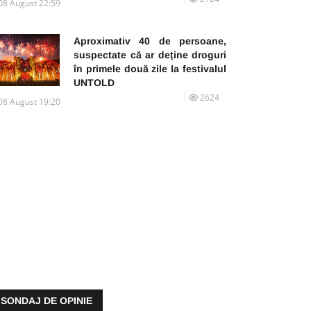
08 August 22:59
Aproximativ 40 de persoane,
suspectate că ar deține droguri
în primele două zile la festivalul
UNTOLD
2624
08 August 19:20
SONDAJ DE OPINIE