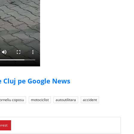
de Cluj pe Google News
orneliu coposu
motociclist
autoutilitara
accident
erest