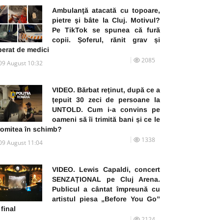
Ambulanţă atacată cu topoare,
pietre şi bâte la Cluj. Motivul?
Pe TikTok se spunea că fură
copii. Șoferul, rănit grav și
perat de medici
2085
09 August 10:32
VIDEO. Bărbat reținut, după ce a
țepuit 30 zeci de persoane la
UNTOLD. Cum i-a convins pe
oameni să îi trimită bani și ce le
romitea în schimb?
1338
09 August 11:04
VIDEO. Lewis Capaldi, concert
SENZAȚIONAL pe Cluj Arena.
Publicul a cântat împreună cu
artistul piesa „Before You Go”
 final
2124