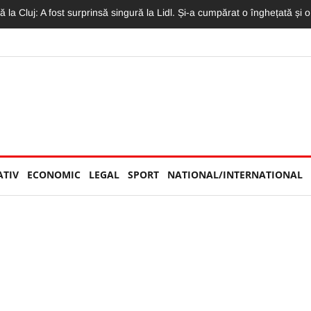
 Concertul Lewis Capaldi, arhiplin. Accesul a fost restricționat
ATIV
ECONOMIC
LEGAL
SPORT
NATIONAL/INTERNATIONAL