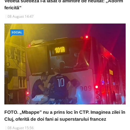
Vedeta suedeză i-a lăsat o amintire de neuitat: „Adorm
fericită”
08 August 14:47
SOCIAL
FOTO. „Mbappe” nu a prins loc în CTP. Imaginea zilei în
Cluj, oferită de doi fani ai superstarului francez
08 August 15:56