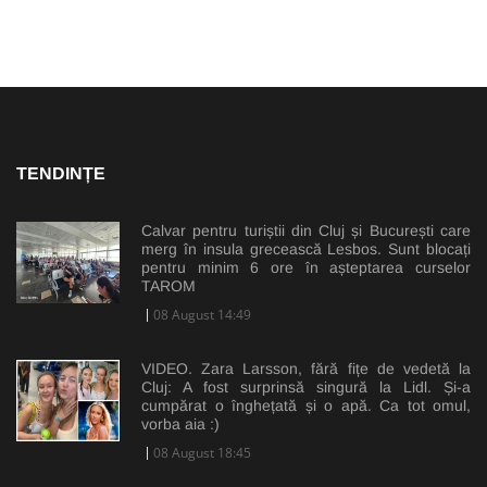
TENDINȚE
Calvar pentru turiștii din Cluj și București care
merg în insula grecească Lesbos. Sunt blocați
pentru minim 6 ore în așteptarea curselor
TAROM
08 August 14:49
VIDEO. Zara Larsson, fără fițe de vedetă la
Cluj: A fost surprinsă singură la Lidl. Și-a
cumpărat o înghețată și o apă. Ca tot omul,
vorba aia :)
08 August 18:45