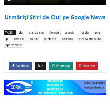
Urmăriți Știri de Cluj pe Google News
TAGS:
cluj
stiri de cluj
floresti
scandal
ipj cluj
png
ipj
femeie
politie
psihiatrie
balconul
strada stejarului
apartament
Facebook
X
Whatsapp
Pinterest