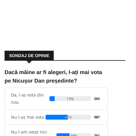
SONDAJ DE OPINIE
Dacă mâine ar fi alegeri, l-ați mai vota
pe Nicușor Dan președinte?
Da, l-aș vota din
13%
264
nou
Nu l-aș mai vota
49%
987
Nu l-am votat nici
38%
751