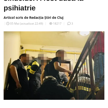
psihiatrie
Articol scris de Redacția Știri de Cluj
05 Mai
(actualizat
22:49
)
18217
3