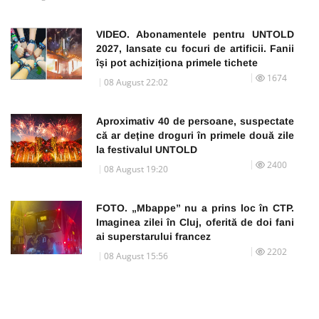
VIDEO. Abonamentele pentru UNTOLD
2027, lansate cu focuri de artificii. Fanii
își pot achiziționa primele tichete
1674
08 August 22:02
Aproximativ 40 de persoane, suspectate
că ar deține droguri în primele două zile
la festivalul UNTOLD
2400
08 August 19:20
FOTO. „Mbappe” nu a prins loc în CTP.
Imaginea zilei în Cluj, oferită de doi fani
ai superstarului francez
2202
08 August 15:56