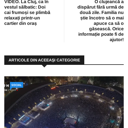
VIDEO. La Cluj, ca în
O clujeancă a
vestul sălbatic: Doi
dispărut fără urmă de
cai frumoși se plimbă
două zile. Familia nu
relaxați printr-un
știe încotro să o mai
cartier din oraș
apuce ca să o
găsească. Orice
informație poate fi de
ajutor!
ARTICOLE DIN ACEEAŞI CATEGORIE
SOCIAL