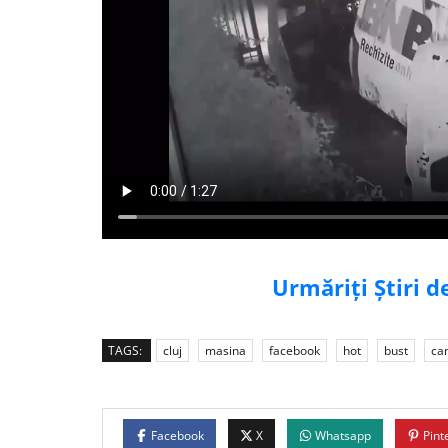
Urmăriți Știri 
TAGS:
cluj
masina
facebook
hot
bust
ca
Facebook
X
Whatsapp
Pint