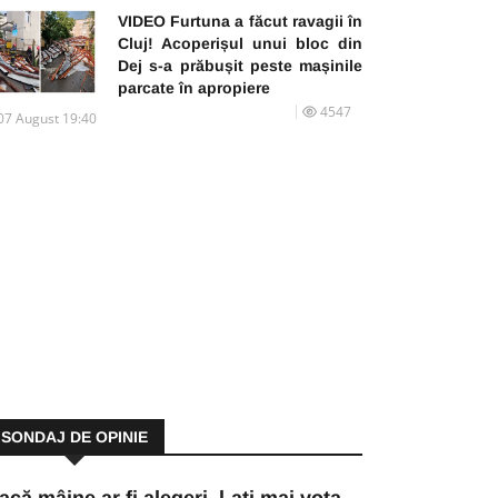
VIDEO Furtuna a făcut ravagii în
Cluj! Acoperișul unui bloc din
Dej s-a prăbușit peste mașinile
parcate în apropiere
4547
07 August 19:40
SONDAJ DE OPINIE
acă mâine ar fi alegeri, l-ați mai vota