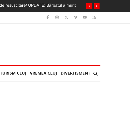
 apă. Ca tot omul, vorba aia :)
TURISM CLUJ
VREMEA CLUJ
DIVERTISMENT