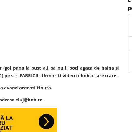
p
r (gol pana la bust a.i. sa nu il poti agata de haina si
) pe str. FABRICII . Urmariti video tehnica care o are .
a avand aceeasi tinuta.
 adresa cluj@bnb.ro .