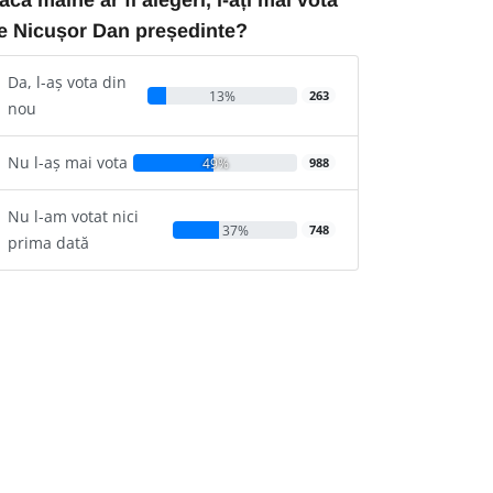
e Nicușor Dan președinte?
Da, l-aș vota din
13%
263
nou
Nu l-aș mai vota
49%
988
Nu l-am votat nici
37%
748
prima dată