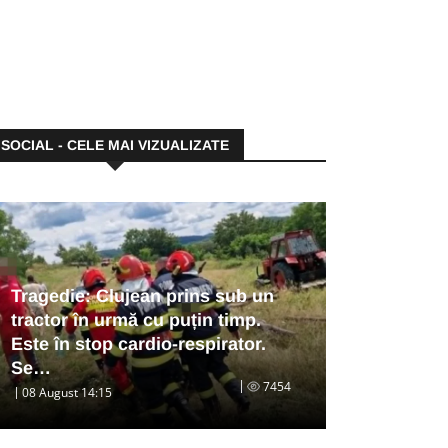
SOCIAL - CELE MAI VIZUALIZATE
Tragedie: Clujean prins sub un
tractor în urmă cu puțin timp.
Este în stop cardio-respirator.
Se…
7454
08 August 14:15