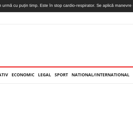
la Cluj: A fost surprinsă singură la Lidl. Și-a cumpărat o înghețată și o
ATIV
ECONOMIC
LEGAL
SPORT
NATIONAL/INTERNATIONAL