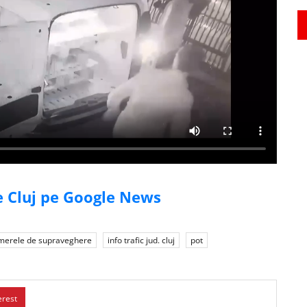
de Cluj pe Google News
merele de supraveghere
info trafic jud. cluj
pot
erest