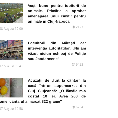
Vești bune pentru iubitorii de
animale. Primăria a aprobat
amenajarea unui cimitir pentru
animale în Cluj-Napoca
2127
08 August 12:00
Locuitorii din Mărăști cer
intervenția autorităților: „Nu am
văzut niciun echipaj de Poliție
sau Jandarmerie”
9423
07 August 09:41
Acuzații de „furt la cântar” la
casă într-un supermarket din
Cluj. Clujeancă: „O lămâie m-a
costat 10 lei. Avea 200 de
rame, cântarul a marcat 822 grame”
6234
07 August 12:58