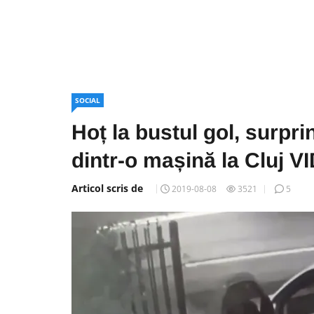
SOCIAL
Hoț la bustul gol, surpr
dintr-o mașină la Cluj 
Articol scris de
2019-08-08
3521
5