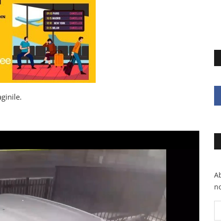
ginile.
Ab
no