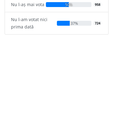
Nu l-aș mai vota
50%
958
Nu l-am votat nici
37%
724
prima dată