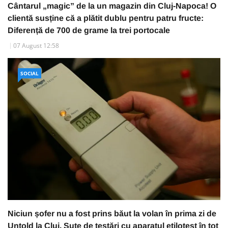
Cântarul „magic” de la un magazin din Cluj-Napoca! O
clientă susține că a plătit dublu pentru patru fructe:
Diferență de 700 de grame la trei portocale
07 August 12:58
SOCIAL
Niciun șofer nu a fost prins băut la volan în prima zi de
Untold la Cluj. Sute de testări cu aparatul etilotest în tot