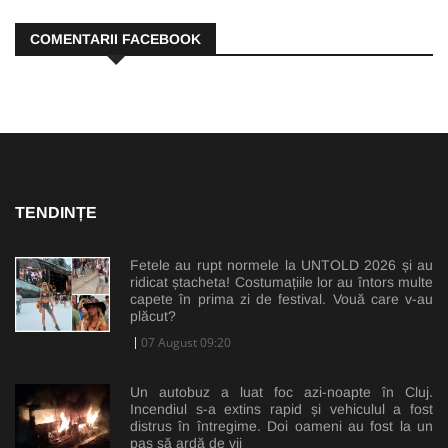
COMENTARII FACEBOOK
TENDINȚE
Fetele au rupt normele la UNTOLD 2026 și au
ridicat ștacheta! Costumațiile lor au întors multe
capete în prima zi de festival. Vouă care v-au
plăcut?
07 August 09:20
Un autobuz a luat foc azi-noapte în Cluj.
Incendiul s-a extins rapid și vehiculul a fost
distrus în întregime. Doi oameni au fost la un
pas să ardă de vii