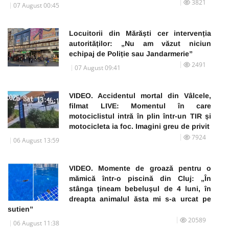
3821
07 August 00:45
Locuitorii din Mărăști cer intervenția
autorităților: „Nu am văzut niciun
echipaj de Poliție sau Jandarmerie”
2491
07 August 09:41
VIDEO. Accidentul mortal din Vâlcele,
filmat LIVE: Momentul în care
motociclistul intră în plin într-un TIR și
motocicleta ia foc. Imagini greu de privit
7924
06 August 13:59
VIDEO. Momente de groază pentru o
mămică într-o piscină din Cluj: „În
stânga țineam bebelușul de 4 luni, în
dreapta animalul ăsta mi s-a urcat pe
sutien”
20589
06 August 11:38