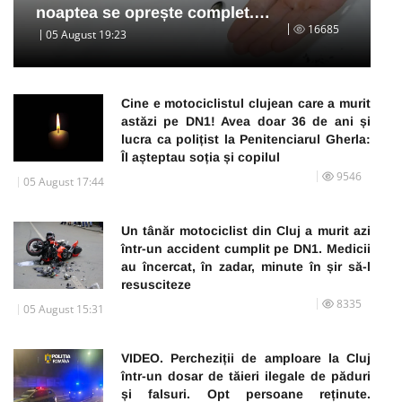
noaptea se oprește complet.…
16685
05 August 19:23
Cine e motociclistul clujean care a murit
astăzi pe DN1! Avea doar 36 de ani și
lucra ca polițist la Penitenciarul Gherla:
Îl așteptau soția și copilul
9546
05 August 17:44
Un tânăr motociclist din Cluj a murit azi
într-un accident cumplit pe DN1. Medicii
au încercat, în zadar, minute în șir să-l
resusciteze
8335
05 August 15:31
VIDEO. Percheziții de amploare la Cluj
într-un dosar de tăieri ilegale de păduri
și falsuri. Opt persoane reținute.