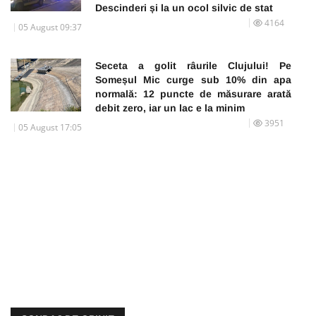
Descinderi și la un ocol silvic de stat
4164
05 August 09:37
Seceta a golit râurile Clujului! Pe
Someșul Mic curge sub 10% din apa
normală: 12 puncte de măsurare arată
debit zero, iar un lac e la minim
3951
05 August 17:05