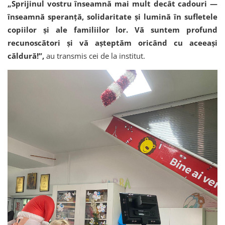
„Sprijinul vostru înseamnă mai mult decât cadouri —
înseamnă speranță, solidaritate și lumină în sufletele
copiilor și ale familiilor lor. Vă suntem profund
recunoscători și vă așteptăm oricând cu aceeași
căldură!”,
au transmis cei de la institut.