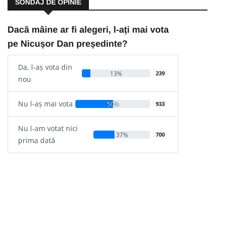
SONDAJ DE OPINIE
Dacă mâine ar fi alegeri, l-ați mai vota
pe Nicușor Dan președinte?
Da, l-aș vota din
13%
239
nou
Nu l-aș mai vota
50%
933
Nu l-am votat nici
37%
700
prima dată