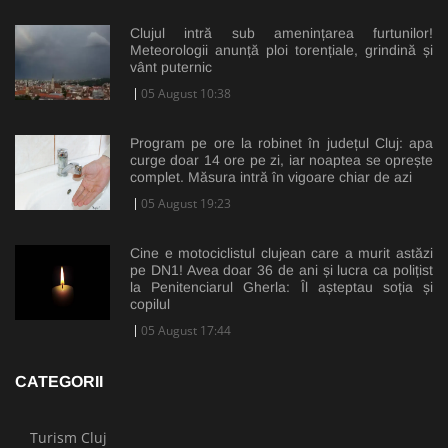
Clujul intră sub amenințarea furtunilor!
Meteorologii anunță ploi torențiale, grindină și
vânt puternic
05 August 10:38
Program pe ore la robinet în județul Cluj: apa
curge doar 14 ore pe zi, iar noaptea se oprește
complet. Măsura intră în vigoare chiar de azi
05 August 19:23
Cine e motociclistul clujean care a murit astăzi
pe DN1! Avea doar 36 de ani și lucra ca polițist
la Penitenciarul Gherla: Îl așteptau soția și
copilul
05 August 17:44
CATEGORII
Turism Cluj