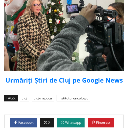
Urmăriți Știri de Cluj pe Google News
TAGS:
cluj
cluj-napoca
institutul oncologic
Facebook
X
Whatsapp
Pinterest