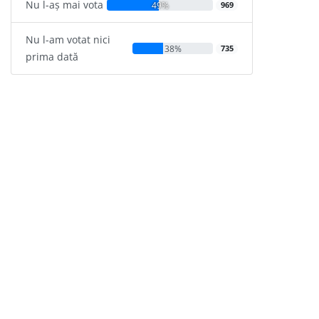
Nu l-aș mai vota
49%
969
Nu l-am votat nici
38%
735
prima dată