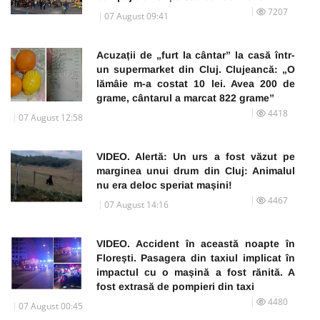
7207
07 August 09:41
Acuzații de „furt la cântar” la casă într-
un supermarket din Cluj. Clujeancă: „O
lămâie m-a costat 10 lei. Avea 200 de
grame, cântarul a marcat 822 grame”
4418
07 August 12:58
VIDEO. Alertă: Un urs a fost văzut pe
marginea unui drum din Cluj: Animalul
nu era deloc speriat mașini!
4467
07 August 14:16
VIDEO. Accident în această noapte în
Florești. Pasagera din taxiul implicat în
impactul cu o mașină a fost rănită. A
fost extrasă de pompieri din taxi
4480
07 August 00:45