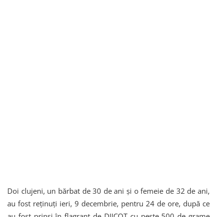
Doi clujeni, un bărbat de 30 de ani și o femeie de 32 de ani,
au fost reținuți ieri, 9 decembrie, pentru 24 de ore, după ce
au fost prinși în flagrant de DIICOT cu peste 500 de grame