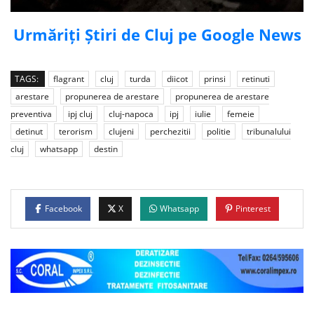
Urmăriți Știri de Cluj pe Google News
TAGS:
flagrant
cluj
turda
diicot
prinsi
retinuti
arestare
propunerea de arestare
propunerea de arestare
preventiva
ipj cluj
cluj-napoca
ipj
iulie
femeie
detinut
terorism
clujeni
perchezitii
politie
tribunalului
cluj
whatsapp
destin
Facebook
X
Whatsapp
Pinterest