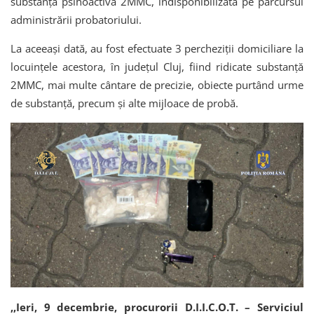
substanță psihoactivă 2MMC, indisponibilizată pe parcursul
administrării probatoriului.
La aceeași dată, au fost efectuate 3 percheziții domiciliare la
locuințele acestora, în județul Cluj, fiind ridicate substanță
2MMC, mai multe cântare de precizie, obiecte purtând urme
de substanță, precum și alte mijloace de probă.
,,Ieri, 9 decembrie, procurorii D.I.I.C.O.T. – Serviciul