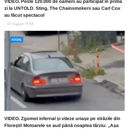
VIDEO. Peste 120.000 de oameni au participat în prima
zi la UNTOLD. Sting, The Chainsmokers sau Carl Cox
au făcut spectacol
07 August 15:58
SOCIAL
VIDEO. Zgomot infernal și viteze uriașe pe străzile din
Florești! Motoarele se aud până noaptea târziu: „Așa