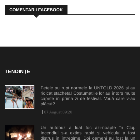
COMENTARII FACEBOOK
TENDINȚE
Fetele au rupt normele la UNTOLD 2026 și au
ridicat ștacheta! Costumațiile lor au întors multe
capete în prima zi de festival. Vouă care v-au
plăcut?
07 August 09:20
Un autobuz a luat foc azi-noapte în Cluj.
Incendiul s-a extins rapid și vehiculul a fost
distrus în întregime. Doi oameni au fost la un