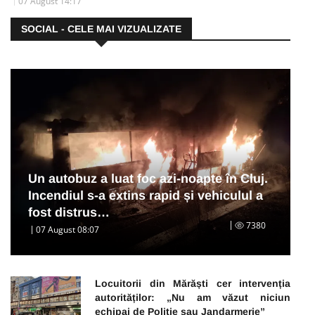
07 August 14:17
SOCIAL - CELE MAI VIZUALIZATE
Un autobuz a luat foc azi-noapte în Cluj.
Incendiul s-a extins rapid și vehiculul a
fost distrus…
7380
07 August 08:07
Locuitorii din Mărăști cer intervenția
autorităților: „Nu am văzut niciun
echipaj de Poliție sau Jandarmerie”