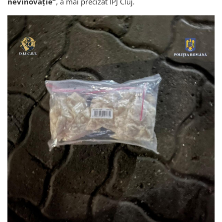
nevinovăție”
, a mai precizat IPJ Cluj.