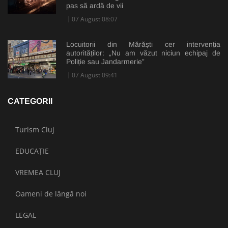
pas să ardă de vii
07 August 08:07
Locuitorii din Mărăști cer intervenția
autorităților: „Nu am văzut niciun echipaj de
Poliție sau Jandarmerie”
07 August 09:41
CATEGORII
Turism Cluj
EDUCAȚIE
VREMEA CLUJ
Oameni de lângă noi
LEGAL