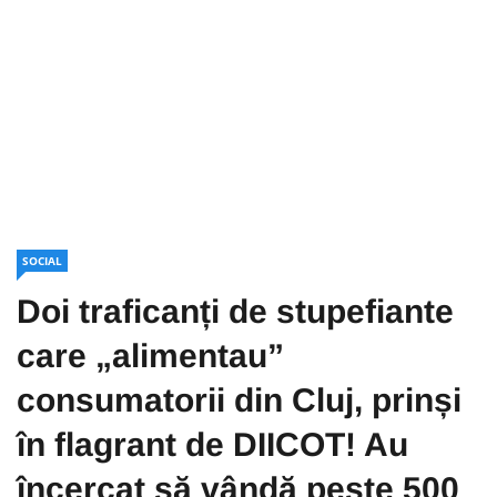
SOCIAL
Doi traficanți de stupefiante
care „alimentau”
consumatorii din Cluj, prinși
în flagrant de DIICOT! Au
încercat să vândă peste 500