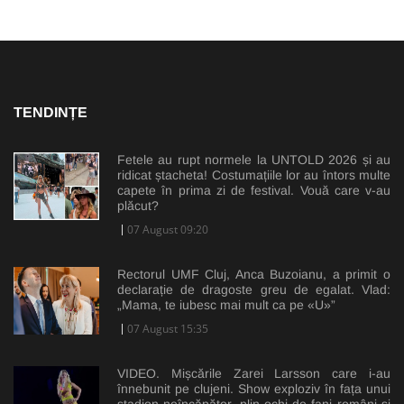
TENDINȚE
Fetele au rupt normele la UNTOLD 2026 și au
ridicat ștacheta! Costumațiile lor au întors multe
capete în prima zi de festival. Vouă care v-au
plăcut?
07 August 09:20
Rectorul UMF Cluj, Anca Buzoianu, a primit o
declarație de dragoste greu de egalat. Vlad:
„Mama, te iubesc mai mult ca pe «U»”
07 August 15:35
VIDEO. Mișcările Zarei Larsson care i-au
înnebunit pe clujeni. Show exploziv în fața unui
stadion neîncăpător, plin ochi de fani români și