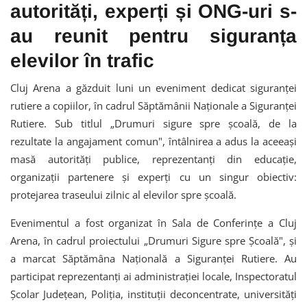
autorități, experți și ONG-uri s-
au reunit pentru siguranța
elevilor în trafic
Cluj Arena a găzduit luni un eveniment dedicat siguranței
rutiere a copiilor, în cadrul Săptămânii Naționale a Siguranței
Rutiere. Sub titlul „Drumuri sigure spre școală, de la
rezultate la angajament comun", întâlnirea a adus la aceeași
masă autorități publice, reprezentanți din educație,
organizații partenere și experți cu un singur obiectiv:
protejarea traseului zilnic al elevilor spre școală.
Evenimentul a fost organizat în Sala de Conferințe a Cluj
Arena, în cadrul proiectului „Drumuri Sigure spre Școală", și
a marcat Săptămâna Națională a Siguranței Rutiere. Au
participat reprezentanți ai administrației locale, Inspectoratul
Școlar Județean, Poliția, instituții deconcentrate, universități