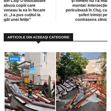
din Cluj! O educatoare
și nimeni nu l-a mai
abuza copiii care
montat: Intersecție
veneau la ea în fiecare
periculoasă în Cluj, cu
zi: „I-a pus cuțitul la
șoferi trimiși pe
gât unei fetițe”
contrasens zilnic
ARTICOLE DIN ACEEAŞI CATEGORIE
SOCIAL