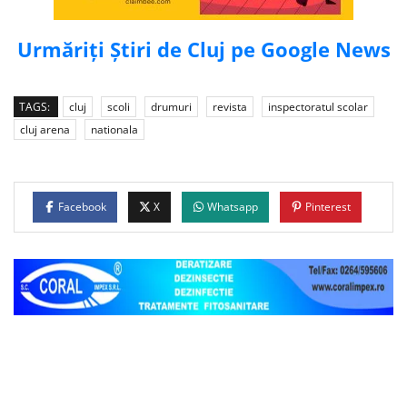
Urmăriți Știri de Cluj pe Google News
TAGS:
cluj
scoli
drumuri
revista
inspectoratul scolar
cluj arena
nationala
Facebook
X
Whatsapp
Pinterest