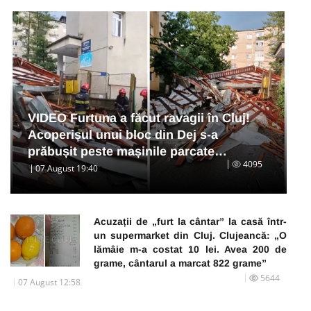
VIDEO Furtuna a făcut ravagii în Cluj!
Acoperișul unui bloc din Dej s-a
prăbușit peste mașinile parcate…
4095
07 August 19:40
Acuzații de „furt la cântar” la casă într-
un supermarket din Cluj. Clujeancă: „O
lămâie m-a costat 10 lei. Avea 200 de
grame, cântarul a marcat 822 grame”
5644
07 August 12:58