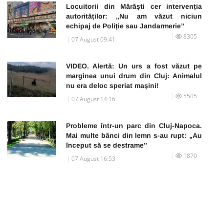
Locuitorii din Mărăști cer intervenția
autorităților: „Nu am văzut niciun
echipaj de Poliție sau Jandarmerie”
8305
07 August 09:41
VIDEO. Alertă: Un urs a fost văzut pe
marginea unui drum din Cluj: Animalul
nu era deloc speriat mașini!
5505
07 August 14:16
Probleme într-un parc din Cluj-Napoca.
Mai multe bănci din lemn s-au rupt: „Au
început să se destrame”
1870
07 August 16:53