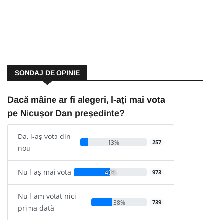
SONDAJ DE OPINIE
Dacă mâine ar fi alegeri, l-ați mai vota
pe Nicușor Dan președinte?
Da, l-aș vota din
13%
257
nou
Nu l-aș mai vota
49%
973
Nu l-am votat nici
38%
739
prima dată