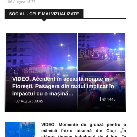
06 August 14:37
SOCIAL - CELE MAI VIZUALIZATE
VIDEO. Accident în această noapte în
Florești. Pasagera din taxiul implicat în
impactul cu o mașină…
1448
07 August 00:45
VIDEO. Momente de groază pentru o
mămică într-o piscină din Cluj: „În
stânga țineam bebelușul de 4 luni, în