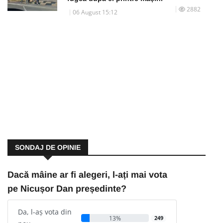
2882
06 August 15:12
SONDAJ DE OPINIE
Dacă mâine ar fi alegeri, l-ați mai vota
pe Nicușor Dan președinte?
Da, l-aș vota din
13%
249