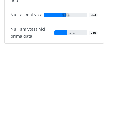
nou
Nu l-aș mai vota
50%
953
Nu l-am votat nici
37%
715
prima dată