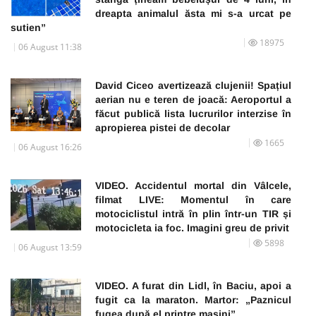
dreapta animalul ăsta mi s-a urcat pe
sutien”
18975
06 August 11:38
David Ciceo avertizează clujenii! Spațiul
aerian nu e teren de joacă: Aeroportul a
făcut publică lista lucrurilor interzise în
apropierea pistei de decolar
1665
06 August 16:26
VIDEO. Accidentul mortal din Vâlcele,
filmat LIVE: Momentul în care
motociclistul intră în plin într-un TIR și
motocicleta ia foc. Imagini greu de privit
5898
06 August 13:59
VIDEO. A furat din Lidl, în Baciu, apoi a
fugit ca la maraton. Martor: „Paznicul
fugea după el printre mașini”