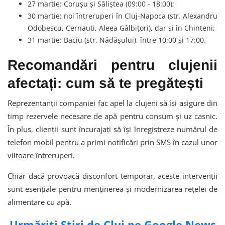
27 martie: Corușu și Săliștea (09:00 - 18:00);
30 martie: noi întreruperi în Cluj-Napoca (str. Alexandru
Odobescu, Cernauti, Aleea Gâlbițori), dar și în Chinteni;
31 martie: Baciu (str. Nădășului), între 10:00 și 17:00.
Recomandări pentru clujenii
afectați: cum să te pregătești
Reprezentanții companiei fac apel la clujeni să își asigure din
timp rezervele necesare de apă pentru consum și uz casnic.
În plus, clienții sunt încurajați să își înregistreze numărul de
telefon mobil pentru a primi notificări prin SMS în cazul unor
viitoare întreruperi.
Chiar dacă provoacă disconfort temporar, aceste intervenții
sunt esențiale pentru menținerea și modernizarea rețelei de
alimentare cu apă.
Urmăriți Știri de Cluj pe Google News