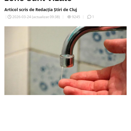
Articol scris de Redacția Știri de Cluj
2026-03-24
(actualizat
09:38
)
9245
1