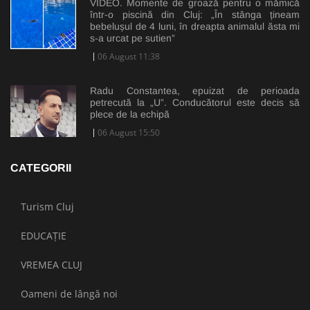
VIDEO. Momente de groază pentru o mămică
într-o piscină din Cluj: „În stânga țineam
bebelușul de 4 luni, în dreapta animalul ăsta mi
s-a urcat pe sutien”
06 August 11:38
Radu Constantea, epuizat de perioada
petrecută la „U”. Conducătorul este decis să
plece de la echipă
06 August 15:50
CATEGORII
Turism Cluj
EDUCAȚIE
VREMEA CLUJ
Oameni de lângă noi