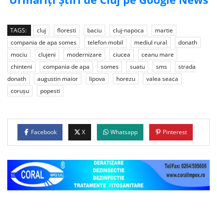
TAGS:
cluj
floresti
baciu
cluj-napoca
martie
compania de apa somes
telefon mobil
mediul rural
donath
mociu
clujeni
modernizare
ciucea
ceanu mare
chinteni
compania de apa
somes
suatu
sms
strada
donath
augustin maior
lipova
horezu
valea seaca
corușu
popesti
Facebook
X
Whatsapp
Pinterest