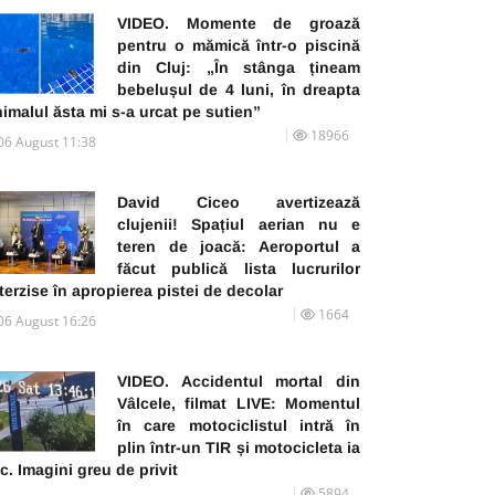
VIDEO. Momente de groază
pentru o mămică într-o piscină
din Cluj: „În stânga țineam
bebelușul de 4 luni, în dreapta
imalul ăsta mi s-a urcat pe sutien”
18966
06 August 11:38
David Ciceo avertizează
clujenii! Spațiul aerian nu e
teren de joacă: Aeroportul a
făcut publică lista lucrurilor
terzise în apropierea pistei de decolar
1664
06 August 16:26
VIDEO. Accidentul mortal din
Vâlcele, filmat LIVE: Momentul
în care motociclistul intră în
plin într-un TIR și motocicleta ia
c. Imagini greu de privit
5894