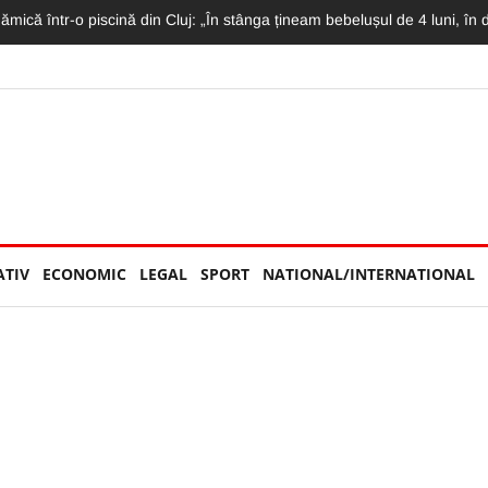
etrecută la „U”. Conducătorul este decis să plece de la echipă
ATIV
ECONOMIC
LEGAL
SPORT
NATIONAL/INTERNATIONAL