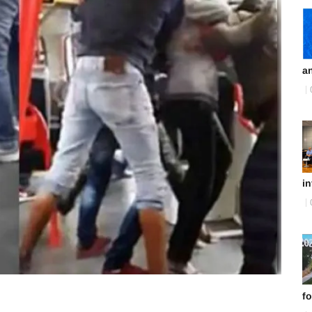
an
in
fo