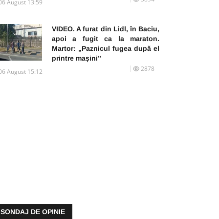
06 August 13:59
VIDEO. A furat din Lidl, în Baciu,
apoi a fugit ca la maraton.
Martor: „Paznicul fugea după el
printre mașini”
2878
06 August 15:12
SONDAJ DE OPINIE