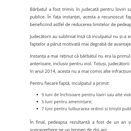
Bărbatul a fost trimis în judecată pentru loviri sa
publice. În fața instanței, acesta a recunoscut fa
beneficiind astfel de reducerea limitelor de pedea
Judecătorii au subliniat însă că inculpatul nu și-a
faptelor a părut motivată mai degrabă de avantaje
Instanța a mai reținut că bărbatul nu era la prim
anterioare, inclusiv pentru viol. Totuși, judecătorii
în anul 2014, acesta nu a mai comis alte infracțiun
Pentru fiecare faptă, inculpatul a primit:
9 luni de închisoare pentru loviri sau alte vio
5 luni pentru amenințare;
7 luni pentru tulburarea ordinii și liniștii publ
În final, pedeapsa rezultantă a fost de un an ș
supraveghere pe un termen de doi ani.