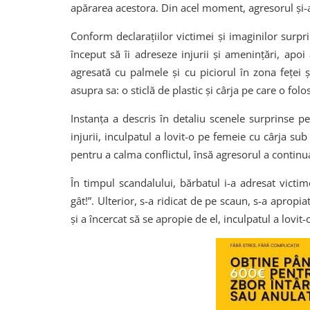
apărarea acestora. Din acel moment, agresorul și-a
Conform declarațiilor victimei și imaginilor sur
început să îi adreseze injurii și amenințări, apoi
agresată cu palmele și cu piciorul în zona feței ș
asupra sa: o sticlă de plastic și cârja pe care o fol
Instanța a descris în detaliu scenele surprinse
injurii, inculpatul a lovit-o pe femeie cu cârja su
pentru a calma conflictul, însă agresorul a continua
În timpul scandalului, bărbatul i-a adresat victi
gât!”. Ulterior, s-a ridicat de pe scaun, s-a apropi
și a încercat să se apropie de el, inculpatul a lovit-