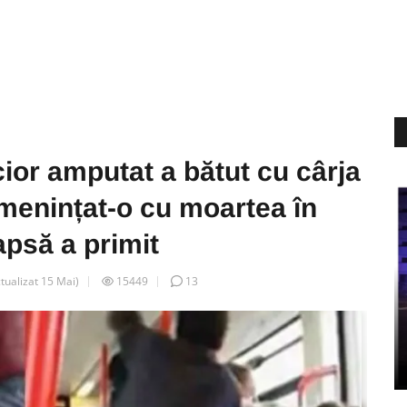
cior amputat a bătut cu cârja
amenințat-o cu moartea în
eapsă a primit
ctualizat
15 Mai
)
15449
13