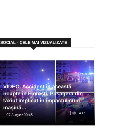
SOCIAL - CELE MAI VIZUALIZATE
VIDEO. Accident în această
noapte în Florești. Pasagera din
taxiul implicat în impactul cu o
mașină…
1432
07 August 00:45