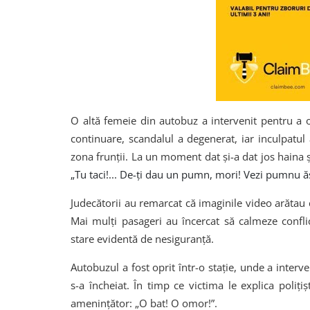
O altă femeie din autobuz a intervenit pentru a 
continuare, scandalul a degenerat, iar inculpatul 
zona frunții. La un moment dat și-a dat jos haina 
„Tu taci!... De-ţi dau un pumn, mori! Vezi pumnu ăs
Judecătorii au remarcat că imaginile video arătau c
Mai mulți pasageri au încercat să calmeze confli
stare evidentă de nesiguranță.
Autobuzul a fost oprit într-o stație, unde a interv
s-a încheiat. În timp ce victima le explica poliți
amenințător: „O bat! O omor!”.