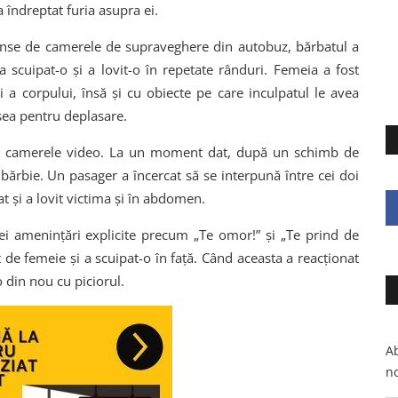
 îndreptat furia asupra ei.
prinse de camerele de supraveghere din autobuz, bărbatul a
 a scuipat-o și a lovit-o în repetate rânduri. Femeia a fost
i a corpului, însă și cu obiecte pe care inculpatul le avea
osea pentru deplasare.
 pe camerele video. La un moment dat, după un schimb de
b bărbie. Un pasager a încercat să se interpună între cei doi
t și a lovit victima și în abdomen.
mei amenințări explicite precum „Te omor!” și „Te prind de
at de femeie și a scuipat-o în față. Când aceasta a reacționat
o din nou cu piciorul.
Ab
no