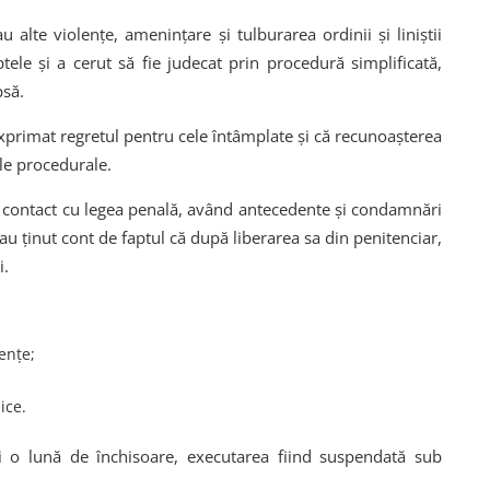
u alte violențe, amenințare și tulburarea ordinii și liniștii
ptele și a cerut să fie judecat prin procedură simplificată,
psă.
 exprimat regretul pentru cele întâmplate și că recunoașterea
le procedurale.
ul contact cu legea penală, având antecedente și condamnări
 au ținut cont de faptul că după liberarea sa din penitenciar,
i.
lențe;
ice.
i o lună de închisoare, executarea fiind suspendată sub