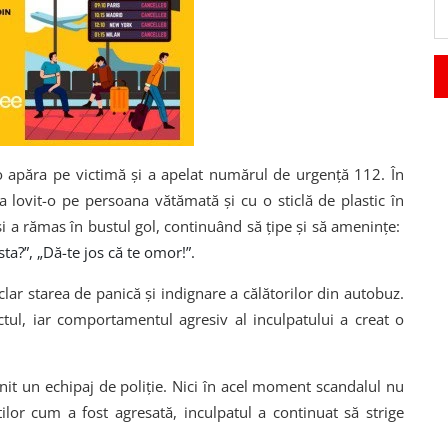
o apăra pe victimă și a apelat numărul de urgență 112. În
a lovit-o pe persoana vătămată și cu o sticlă de plastic în
și a rămas în bustul gol, continuând să țipe și să amenințe:
ta?”, „Dă-te jos că te omor!”.
lar starea de panică și indignare a călătorilor din autobuz.
ctul, iar comportamentul agresiv al inculpatului a creat o
enit un echipaj de poliție. Nici în acel moment scandalul nu
știlor cum a fost agresată, inculpatul a continuat să strige