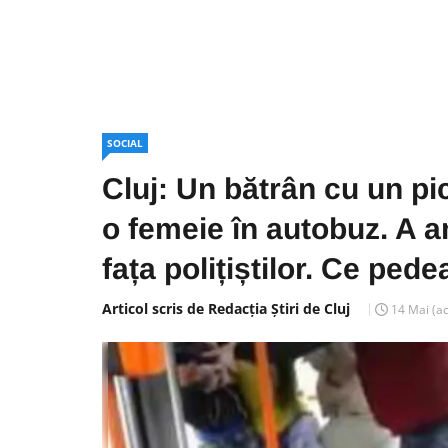
SOCIAL
Cluj: Un bătrân cu un pi
o femeie în autobuz. A 
fața polițiștilor. Ce ped
Articol scris de Redacția Știri de Cluj
14 Mai
(a