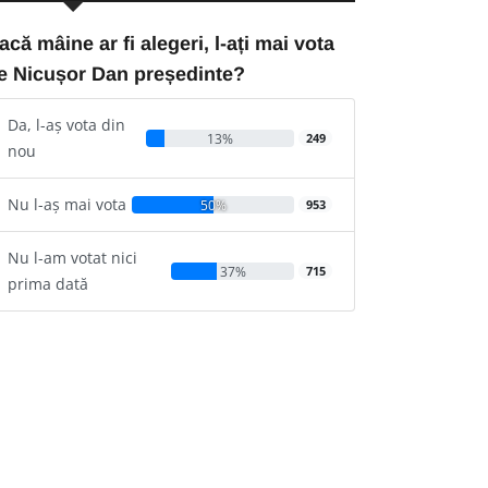
acă mâine ar fi alegeri, l-ați mai vota
e Nicușor Dan președinte?
Da, l-aș vota din
13%
249
nou
Nu l-aș mai vota
50%
953
Nu l-am votat nici
37%
715
prima dată