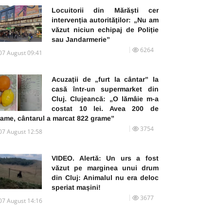
Locuitorii din Mărăști cer
intervenția autorităților: „Nu am
văzut niciun echipaj de Poliție
sau Jandarmerie”
6264
07 August 09:41
Acuzații de „furt la cântar” la
casă într-un supermarket din
Cluj. Clujeancă: „O lămâie m-a
costat 10 lei. Avea 200 de
rame, cântarul a marcat 822 grame”
3754
07 August 12:58
VIDEO. Alertă: Un urs a fost
văzut pe marginea unui drum
din Cluj: Animalul nu era deloc
speriat mașini!
3677
07 August 14:16