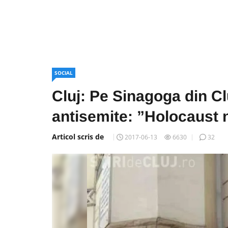
SOCIAL
Cluj: Pe Sinagoga din Clu
antisemite: ”Holocaust
Articol scris de
2017-06-13
6630
32