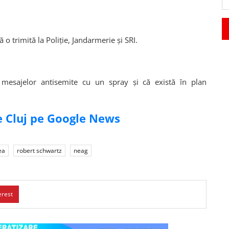
o trimită la Poliţie, Jandarmerie şi SRI.
mesajelor antisemite cu un spray şi că există în plan
de Cluj pe Google News
ea
robert schwartz
neag
erest