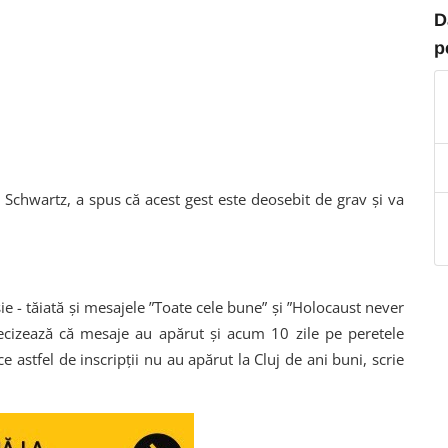
D
p
t Schwartz, a spus că acest gest este deosebit de grav și va
şie - tăiată şi mesajele ”Toate cele bune” şi ”Holocaust never
cizează că mesaje au apărut şi acum 10 zile pe peretele
e astfel de inscripţii nu au apărut la Cluj de ani buni, scrie