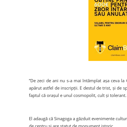
”De zeci de ani nu s-a mai întâmplat aşa ceva la C
apărut astfel de inscripţii. E destul de trist, şi de 
faptul că oraşul e unul cosmopolit, cult şi tolerant.
El adaugă că Sinagoga a găzduit evenimente cultura
de centru şi are statut de monument istoric.