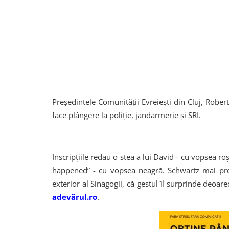
Preşedintele Comunităţii Evreieşti din Cluj, Rober
face plângere la poliţie, jandarmerie şi SRI.
Inscripţiile redau o stea a lui David - cu vopsea ro
happened” - cu vopsea neagră. Schwartz mai pre
exterior al Sinagogii, că gestul îl surprinde deoarec
adevărul.ro
.