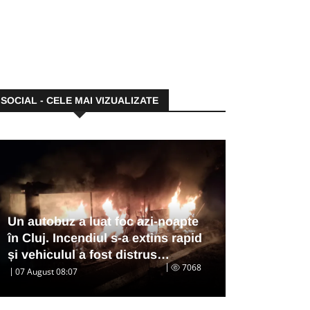
SOCIAL - CELE MAI VIZUALIZATE
Un autobuz a luat foc azi-noapte
în Cluj. Incendiul s-a extins rapid
și vehiculul a fost distrus…
7068
07 August 08:07