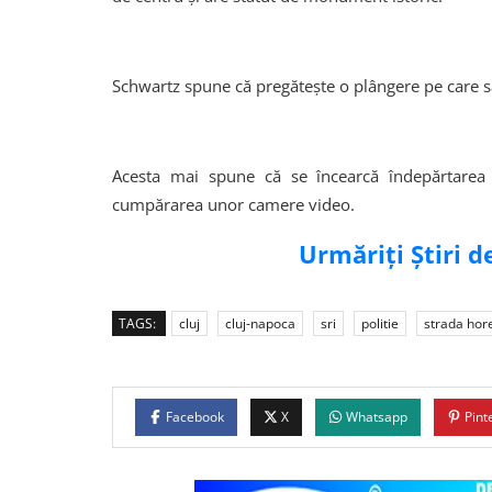
Schwartz spune că pregăteşte o plângere pe care să 
Acesta mai spune că se încearcă îndepărtarea 
cumpărarea unor camere video.
Urmăriți Știri 
TAGS:
cluj
cluj-napoca
sri
politie
strada hor
Facebook
X
Whatsapp
Pint