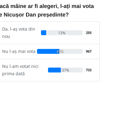
acă mâine ar fi alegeri, l-ați mai vota
e Nicușor Dan președinte?
Da, l-aș vota din
13%
255
nou
Nu l-aș mai vota
49%
967
Nu l-am votat nici
37%
733
prima dată