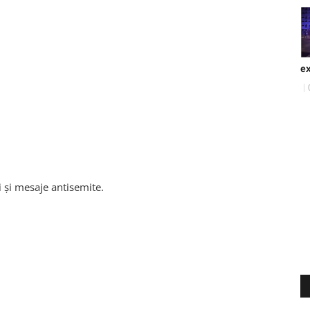
ex
ii și mesaje antisemite.