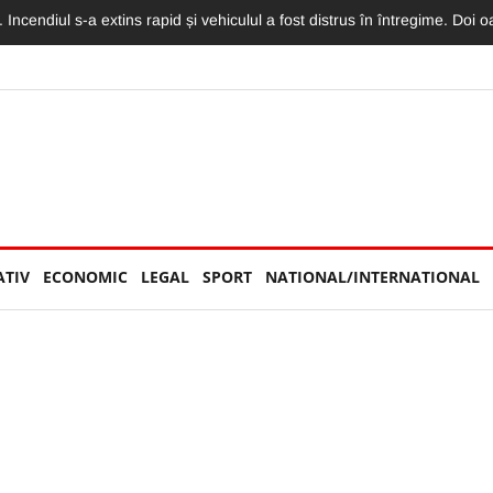
torităților: „Nu am văzut niciun echipaj de Poliție sau Jandarmerie”
ATIV
ECONOMIC
LEGAL
SPORT
NATIONAL/INTERNATIONAL