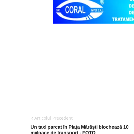
Articolul Precedent
Un taxi parcat în Piața Mărăști blochează 10
mijloace de transport - FOTO