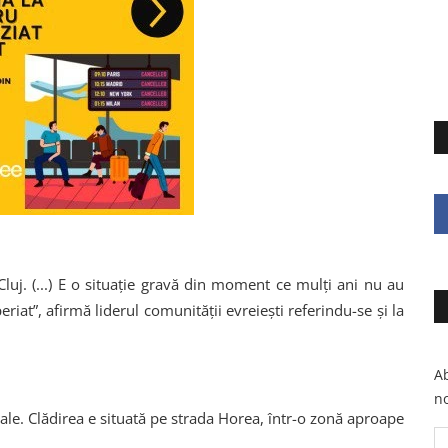
luj. (...) E o situaţie gravă din moment ce mulţi ani nu au
speriat”, afirmă liderul comunităţii evreieşti referindu-se şi la
Ab
no
le. Clădirea e situată pe strada Horea, într-o zonă aproape