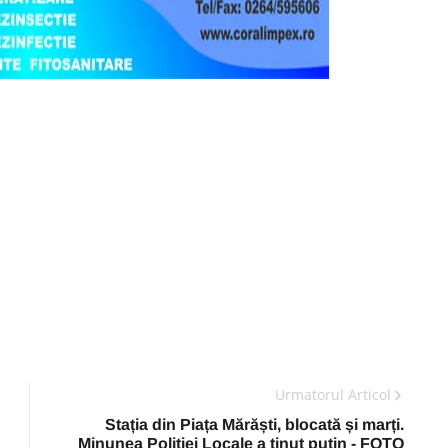
Urmatorul Articol
Stația din Piața Mărăști, blocată și marți.
Minunea Poliției Locale a ținut puțin - FOTO