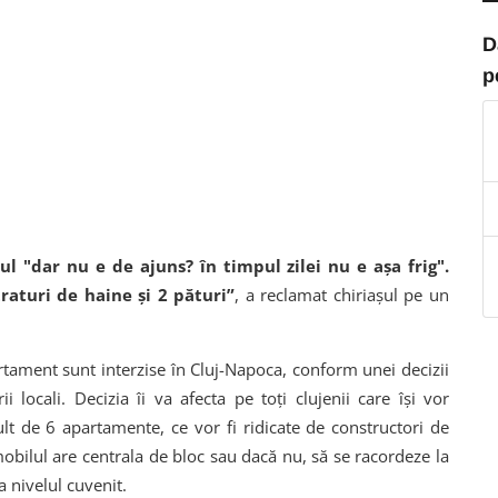
D
p
ul "dar nu e de ajuns? în timpul zilei nu e așa frig".
aturi de haine și 2 pături”
, a reclamat chiriașul pe un
rtament sunt interzise în Cluj-Napoca, conform unei decizii
 locali. Decizia îi va afecta pe toți clujenii care își vor
t de 6 apartamente, ce vor fi ridicate de constructori de
mobilul are centrala de bloc sau dacă nu, să se racordeze la
a nivelul cuvenit.