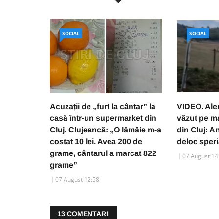
SOCIAL
SOCIAL
Acuzații de „furt la cântar” la
VIDEO. Aler
casă într-un supermarket din
văzut pe m
Cluj. Clujeancă: „O lămâie m-a
din Cluj: A
costat 10 lei. Avea 200 de
deloc speri
grame, cântarul a marcat 822
07 August 14
grame”
07 August 12:58
13
COMENTARII