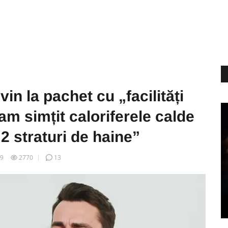
vin la pachet cu „facilități
 simțit caloriferele calde
2 straturi de haine”
19
2770
13