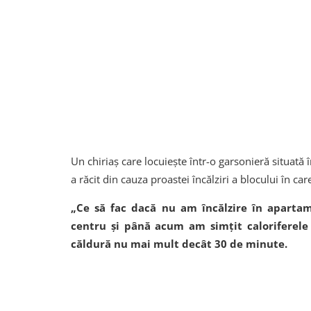
Un chiriaș care locuiește într-o garsonieră situată 
a răcit din cauza proastei încălziri a blocului în car
„Ce să fac dacă nu am încălzire în apartam
centru și până acum am simțit caloriferele
căldură nu mai mult decât 30 de minute.