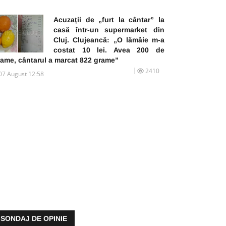
Acuzații de „furt la cântar” la
casă într-un supermarket din
Cluj. Clujeancă: „O lămâie m-a
costat 10 lei. Avea 200 de
rame, cântarul a marcat 822 grame”
2410
07 August 12:58
SONDAJ DE OPINIE