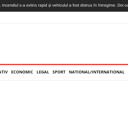
torităților: „Nu am văzut niciun echipaj de Poliție sau Jandarmerie”
ATIV
ECONOMIC
LEGAL
SPORT
NATIONAL/INTERNATIONAL