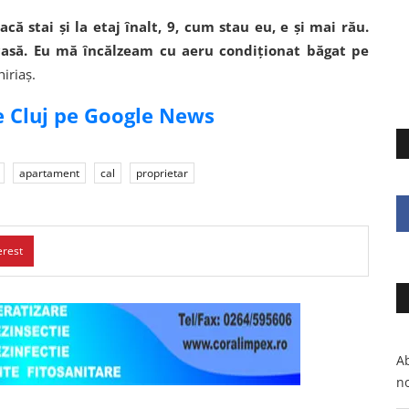
că stai și la etaj înalt, 9, cum stau eu, e și mai rău.
 casă. Eu mă încălzeam cu aeru condiționat băgat pe
iriaș.
de Cluj pe Google News
apartament
cal
proprietar
erest
Ab
no