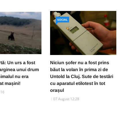
SOCIAL
tă: Un urs a fost
Niciun șofer nu a fost prins
V
arginea unui drum
băut la volan în prima zi de
o
nimalul nu era
Untold la Cluj. Sute de testări
z
at mașini!
cu aparatul etilotest în tot
C
orașul
a
:16
07 August 12:28