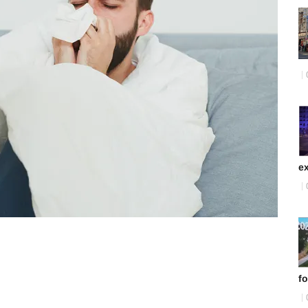
ex
fo