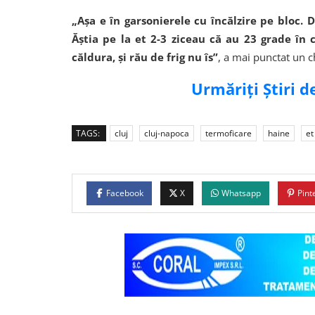
„Așa e în garsonierele cu încălzire pe bloc. Da
Ăștia pe la et 2-3 ziceau că au 23 grade în
căldura, și rău de frig nu îs”
, a mai punctat un ch
Urmăriți Știri 
TAGS:
cluj
cluj-napoca
termoficare
haine
et
Facebook
X
Whatsapp
Pint