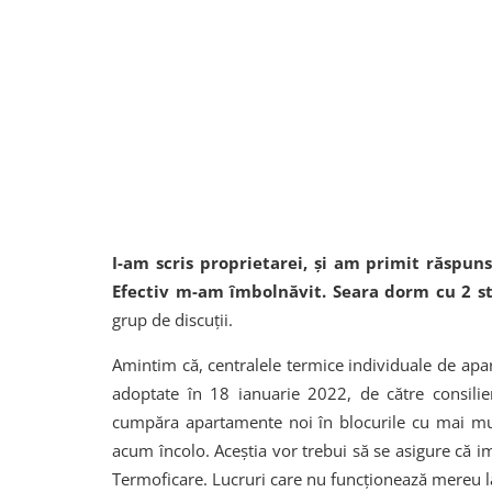
I-am scris proprietarei, și am primit răspuns
Efectiv m-am îmbolnăvit. Seara dorm cu 2 str
grup de discuții.
Amintim că, centralele termice individuale de apa
adoptate în 18 ianuarie 2022, de către consilierii
cumpăra apartamente noi în blocurile cu mai mul
acum încolo. Aceștia vor trebui să se asigure că i
Termoficare. Lucruri care nu funcționează mereu l