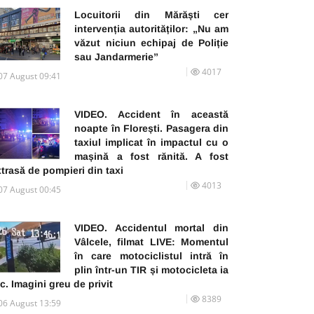
Locuitorii din Mărăști cer
intervenția autorităților: „Nu am
văzut niciun echipaj de Poliție
sau Jandarmerie”
4017
07 August 09:41
VIDEO. Accident în această
noapte în Florești. Pasagera din
taxiul implicat în impactul cu o
mașină a fost rănită. A fost
trasă de pompieri din taxi
4013
07 August 00:45
VIDEO. Accidentul mortal din
Vâlcele, filmat LIVE: Momentul
în care motociclistul intră în
plin într-un TIR și motocicleta ia
c. Imagini greu de privit
8389
06 August 13:59