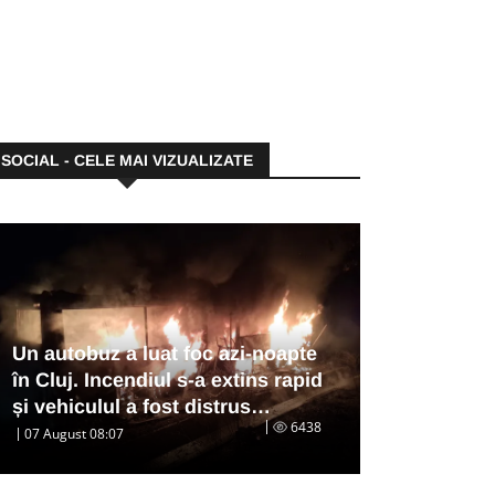
SOCIAL - CELE MAI VIZUALIZATE
Un autobuz a luat foc azi-noapte
în Cluj. Incendiul s-a extins rapid
și vehiculul a fost distrus…
6438
07 August 08:07