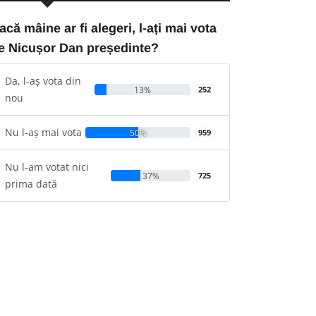
acă mâine ar fi alegeri, l-ați mai vota
e Nicușor Dan președinte?
Da, l-aș vota din
13%
252
nou
Nu l-aș mai vota
50%
959
Nu l-am votat nici
37%
725
prima dată