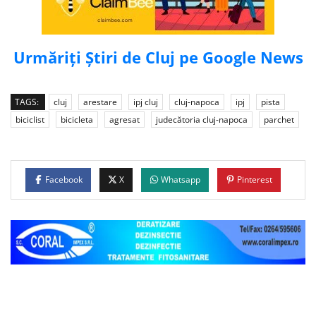
Urmăriți Știri de Cluj pe Google News
TAGS:
cluj
arestare
ipj cluj
cluj-napoca
ipj
pista
biciclist
bicicleta
agresat
judecătoria cluj-napoca
parchet
Facebook
X
Whatsapp
Pinterest