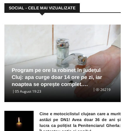
SOCIAL - CELE MAI VIZUALIZATE
Program pe ore la robinet în județul
Cluj: apa curge doar 14 ore pe zi, iar
noaptea se oprește complet.…
26219
05 August 19:23
Cine e motociclistul clujean care a murit
astăzi pe DN1! Avea doar 36 de ani și
lucra ca polițist la Penitenciarul Gherla: