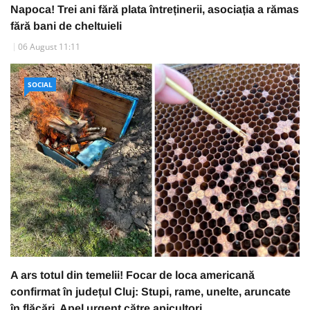
Napoca! Trei ani fără plata întreținerii, asociația a rămas
fără bani de cheltuieli
06 August 11:11
SOCIAL
A ars totul din temelii! Focar de loca americană
confirmat în județul Cluj: Stupi, rame, unelte, aruncate
în flăcări. Apel urgent către apicultori