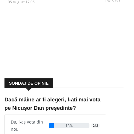
6189
05 August 17:05
SONDAJ DE OPINIE
Dacă mâine ar fi alegeri, l-ați mai vota
pe Nicușor Dan președinte?
Da, l-aș vota din
13%
242
nou