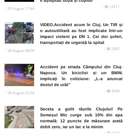
Îl așteptau soția și copilul
12511
05 August 17:44
VIDEO.Accident acum în Cluj. Un TIR și
o autoutilitară au fost implicate într-un
impact violent pe DN 1. Cei doi șoferi,
transportați de urgență la spital
2587
06 August 08:09
Accident pe strada Câmpului din Cluj-
Napoca. Un biciclist și un BMW,
implicați în coliziune: „L-a aruncat
destul de urât”
4094
05 August 22:54
Seceta a golit râurile Clujului! Pe
Someșul Mic curge sub 10% din apa
normală: 12 puncte de măsurare arată
debit zero, iar un lac e la minim