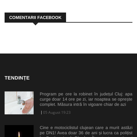
COMENTARII FACEBOOK
TENDINȚE
Program pe ore la robinet în județul Cluj: apa
curge doar 14 ore pe zi, iar noaptea se oprește
complet. Măsura intră în vigoare chiar de azi
05 August 19:23
Cine e motociclistul clujean care a murit astăzi
pe DN1! Avea doar 36 de ani și lucra ca polițist