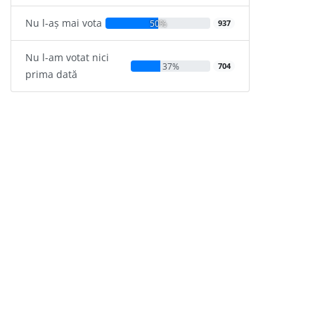
Nu l-aș mai vota
50%
937
Nu l-am votat nici
37%
704
prima dată