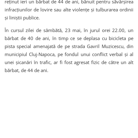
reținut ieri un bărbat de 44 de ani, bănuit pentru săvârșirea
infracțiunilor de lovire sau alte violențe și tulburarea ordinii
și liniștii publice.
În cursul zilei de sâmbătă, 23 mai, în jurul orei 22.00, un
bărbat de 40 de ani, în timp ce se deplasa cu bicicleta pe
pista special amenajată de pe strada Gavril Muzicescu, din
municipiul Cluj-Napoca, pe fondul unui conflict verbal și al
unei șicanări în trafic, ar fi fost agresat fizic de către un alt
bărbat, de 44 de ani.