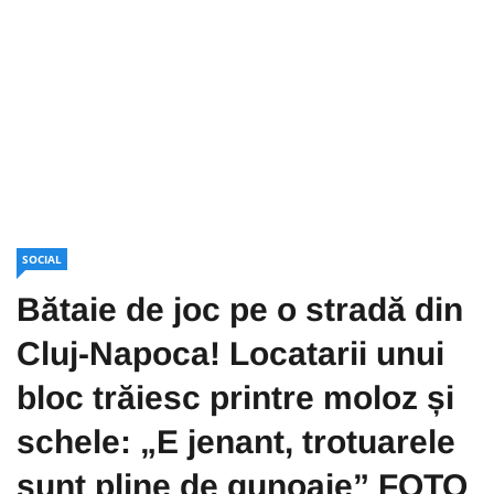
SOCIAL
Bătaie de joc pe o stradă din
Cluj-Napoca! Locatarii unui
bloc trăiesc printre moloz și
schele: „E jenant, trotuarele
sunt pline de gunoaie” FOTO