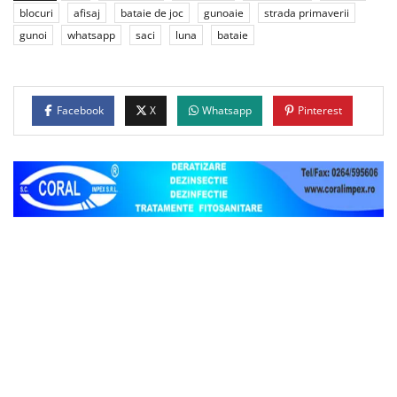
blocuri
afisaj
bataie de joc
gunoaie
strada primaverii
gunoi
whatsapp
saci
luna
bataie
Facebook
X
Whatsapp
Pinterest