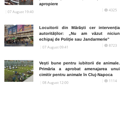
apropiere
4325
07 August 19:40
Locuitorii din Mărăști cer intervenția
autorităților: „Nu am văzut niciun
echipaj de Poliție sau Jandarmerie”
8723
07 August 09:41
Vești bune pentru iubitorii de animale.
Primăria a aprobat amenajarea unui
cimitir pentru animale în Cluj-Napoca
1114
08 August 12:00