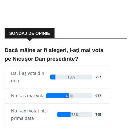
SONDAJ DE OPINIE
Dacă mâine ar fi alegeri, l-ați mai vota
pe Nicușor Dan președinte?
Da, l-aș vota din
13%
257
nou
Nu l-aș mai vota
49%
977
Nu l-am votat nici
38%
745
prima dată