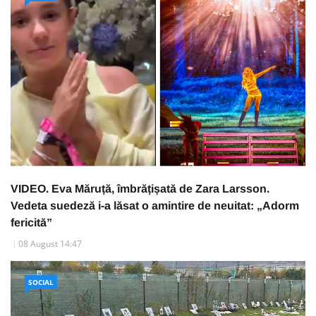
VIDEO. Eva Măruță, îmbrățișată de Zara Larsson.
Vedeta suedeză i-a lăsat o amintire de neuitat: „Adorm
fericită”
08 August 14:47
SOCIAL