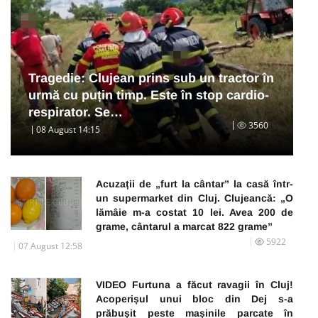
Tragedie: Clujean prins sub un tractor în
urmă cu puțin timp. Este în stop cardio-
respirator. Se…
3560
08 August 14:15
Acuzații de „furt la cântar” la casă într-
un supermarket din Cluj. Clujeancă: „O
lămâie m-a costat 10 lei. Avea 200 de
grame, cântarul a marcat 822 grame”
5922
07 August 12:58
VIDEO Furtuna a făcut ravagii în Cluj!
Acoperișul unui bloc din Dej s-a
prăbușit peste mașinile parcate în