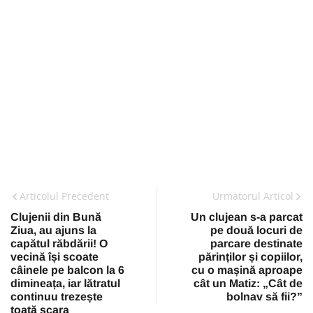
Articolul Precedent
Urmatorul Articol
Clujenii din Bună
Un clujean s-a parcat
Ziua, au ajuns la
pe două locuri de
capătul răbdării! O
parcare destinate
vecină își scoate
părinților și copiilor,
câinele pe balcon la 6
cu o mașină aproape
dimineața, iar lătratul
cât un Matiz: „Cât de
continuu trezește
bolnav să fii?”
toată scara