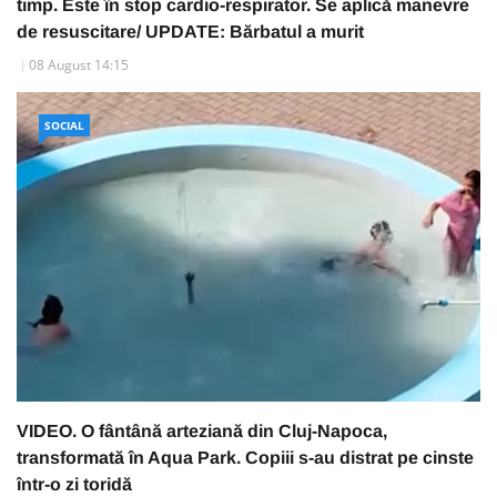
timp. Este în stop cardio-respirator. Se aplică manevre
de resuscitare/ UPDATE: Bărbatul a murit
08 August 14:15
SOCIAL
VIDEO. O fântână arteziană din Cluj-Napoca,
transformată în Aqua Park. Copiii s-au distrat pe cinste
într-o zi toridă