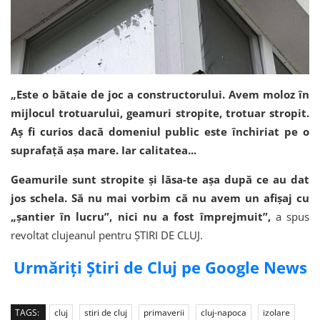
„Este o bătaie de joc a constructorului. Avem moloz în
mijlocul trotuarului, geamuri stropite, trotuar stropit.
Aș fi curios dacă domeniul public este închiriat pe o
suprafață așa mare. Iar calitatea...
Geamurile sunt stropite și lăsa-te așa după ce au dat
jos schela. Să nu mai vorbim că nu avem un afișaj cu
„șantier în lucru”, nici nu a fost împrejmuit”,
a spus
revoltat clujeanul pentru ȘTIRI DE CLUJ.
Urmăriți Știri de Cluj pe Google News
TAGS:
cluj
stiri de cluj
primaverii
cluj-napoca
izolare