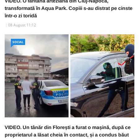
VIDEO. O fântână arteziană din Cluj-Napoca,
transformată în Aqua Park. Copiii s-au distrat pe cinste
într-o zi toridă
08 August 11:12
SOCIAL
VIDEO. Un tânăr din Florești a furat o mașină, după ce
proprietarul a lăsat cheia în contact, și a condus băut