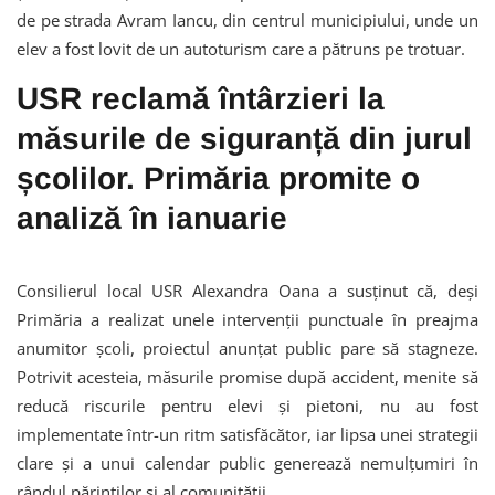
de pe strada Avram Iancu, din centrul municipiului, unde un
elev a fost lovit de un autoturism care a pătruns pe trotuar.
USR reclamă întârzieri la
măsurile de siguranță din jurul
școlilor. Primăria promite o
analiză în ianuarie
Consilierul local USR Alexandra Oana a susținut că, deși
Primăria a realizat unele intervenții punctuale în preajma
anumitor școli, proiectul anunțat public pare să stagneze.
Potrivit acesteia, măsurile promise după accident, menite să
reducă riscurile pentru elevi și pietoni, nu au fost
implementate într-un ritm satisfăcător, iar lipsa unei strategii
clare și a unui calendar public generează nemulțumiri în
rândul părinților și al comunității.