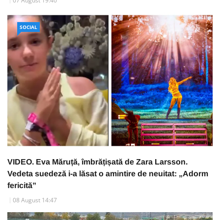
07 August 19:40
SOCIAL
VIDEO. Eva Măruță, îmbrățișată de Zara Larsson.
Vedeta suedeză i-a lăsat o amintire de neuitat: „Adorm
fericită”
08 August 14:47