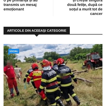
o pe primăriță și au
și crește singură
transmis un mesaj
două fetițe, după ce
emoționant
soțul a murit tot de
cancer
ARTICOLE DIN ACEEAŞI CATEGORIE
SOCIAL