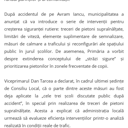
După accidentul de pe Avram Iancu, municipalitatea a
anunțat că va introduce o serie de intervenții pentru
creșterea siguranței rutiere: treceri de pietoni supraînălțate,
limitări de viteză, elemente suplimentare de semnalizare,
măsuri de calmare a traficului și reconfigurări ale spațiului
public în jurul școlilor. De asemenea, Primăria a vorbit
despre extinderea conceptului de „străzi sigure” și
prioritizarea pietonilor în zonele frecventate de copii.
Viceprimarul Dan Tarcea a declarat, în cadrul ultimei ședințe
de Consiliu Local, că o parte dintre aceste măsuri au fost
deja aplicate la „cele trei școli discutate public după
accident”, în special prin realizarea de treceri de pietoni
supraînălțate. Acesta a explicat că administrația locală
urmează să evalueze eficiența intervențiilor printr-o analiză
realizată în condiții reale de trafic.