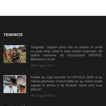
TENDINȚE
Tragedie: Clujean prins sub un tractor în urmă
cu puțin timp. Este în stop cardio-respirator. Se
aplică manevre de resuscitare/ UPDATE:
Bărbatul a murit
08 August 14:15
Fetele au rupt normele la UNTOLD 2026 și au
ridicat ștacheta! Costumațiile lor au întors multe
capete în prima zi de festival. Vouă care v-au
plăcut?
07 August 09:20