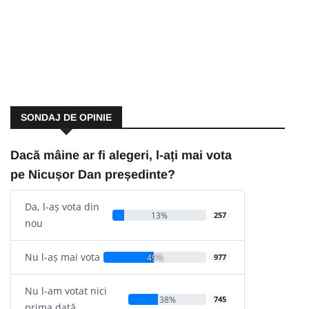
SONDAJ DE OPINIE
Dacă mâine ar fi alegeri, l-ați mai vota
pe Nicușor Dan președinte?
Da, l-aș vota din
13%
257
nou
Nu l-aș mai vota
49%
977
Nu l-am votat nici
38%
745
prima dată