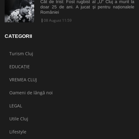
Cât de trist: Fost rugbist al „U” Cluj a murit la
doar 25 de ani. A jucat și pentru naționalele
României
08 August 11:59
CATEGORII
Turism Cluj
EDUCAȚIE
VREMEA CLUJ
Oameni de lângă noi
LEGAL
Utile Cluj
Lifestyle