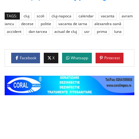
TAGS:
cluj
scoli
cluj-napoca
calendar
vacanta
avram
iancu
decese
politie
vacanta de iarna
alexandra oană
accident
dan tarcea
actual de cluj
usr
prima
luna
Facebook
X
Whatsapp
Pinterest