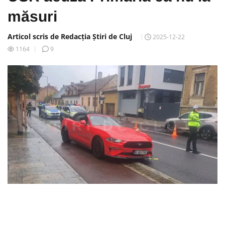
măsuri
Articol scris de Redacția Știri de Cluj
2025-12-22
1164
9