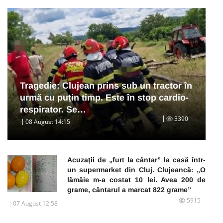
Tragedie: Clujean prins sub un tractor în
urmă cu puțin timp. Este în stop cardio-
respirator. Se…
3390
08 August 14:15
Acuzații de „furt la cântar” la casă într-
un supermarket din Cluj. Clujeancă: „O
lămâie m-a costat 10 lei. Avea 200 de
grame, cântarul a marcat 822 grame”
5915
07 August 12:58