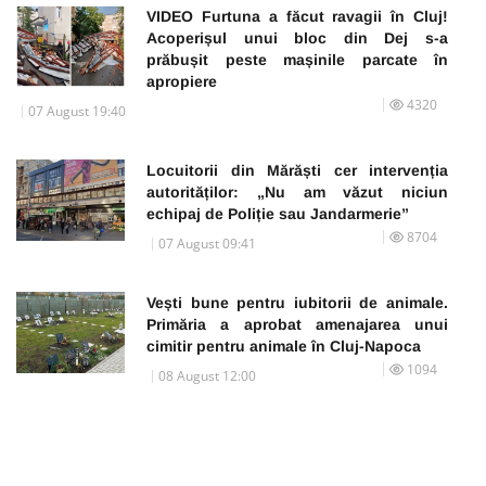
VIDEO Furtuna a făcut ravagii în Cluj!
Acoperișul unui bloc din Dej s-a
prăbușit peste mașinile parcate în
apropiere
4320
07 August 19:40
Locuitorii din Mărăști cer intervenția
autorităților: „Nu am văzut niciun
echipaj de Poliție sau Jandarmerie”
8704
07 August 09:41
Vești bune pentru iubitorii de animale.
Primăria a aprobat amenajarea unui
cimitir pentru animale în Cluj-Napoca
1094
08 August 12:00