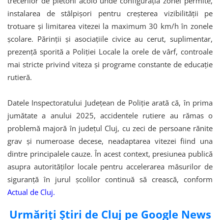
trecerilor de pietoni acolo unde configurația zonei permite,
instalarea de stâlpișori pentru creșterea vizibilității pe
trotuare și limitarea vitezei la maximum 30 km/h în zonele
școlare. Părinții și asociațiile civice au cerut, suplimentar,
prezență sporită a Poliției Locale la orele de vârf, controale
mai stricte privind viteza și programe constante de educație
rutieră.
Datele Inspectoratului Județean de Poliție arată că, în prima
jumătate a anului 2025, accidentele rutiere au rămas o
problemă majoră în județul Cluj, cu zeci de persoane rănite
grav și numeroase decese, neadaptarea vitezei fiind una
dintre principalele cauze. În acest context, presiunea publică
asupra autorităților locale pentru accelerarea măsurilor de
siguranță în jurul școlilor continuă să crească, conform
Actual de Cluj.
Urmăriți Știri de Cluj pe Google News