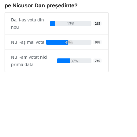
pe Nicușor Dan președinte?
Da, l-aș vota din
13%
263
nou
Nu l-aș mai vota
49%
988
Nu l-am votat nici
37%
749
prima dată