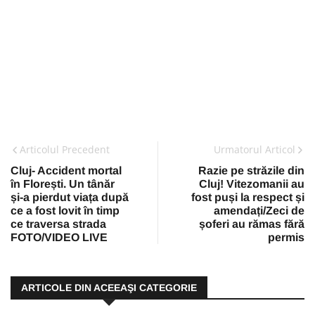
Articolul Precedent
Urmatorul Articol
Cluj- Accident mortal
Razie pe străzile din
în Florești. Un tânăr
Cluj! Vitezomanii au
și-a pierdut viața după
fost puși la respect și
ce a fost lovit în timp
amendați/Zeci de
ce traversa strada
șoferi au rămas fără
FOTO/VIDEO LIVE
permis
ARTICOLE DIN ACEEAŞI CATEGORIE