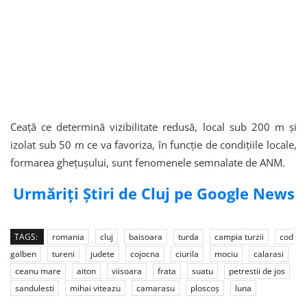
Ceață ce determină vizibilitate redusă, local sub 200 m și
izolat sub 50 m ce va favoriza, în funcție de condițiile locale,
formarea ghețușului, sunt fenomenele semnalate de ANM.
Urmăriți Știri de Cluj pe Google News
TAGS:
romania
cluj
baisoara
turda
campia turzii
cod
galben
tureni
judete
cojocna
ciurila
mociu
calarasi
ceanu mare
aiton
viisoara
frata
suatu
petrestii de jos
sandulesti
mihai viteazu
camarasu
ploscoș
luna