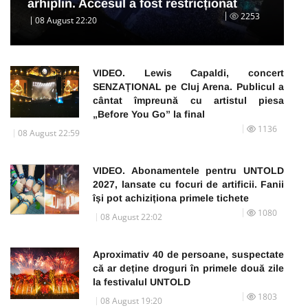
arhiplin. Accesul a fost restricționat
2253
08 August 22:20
VIDEO. Lewis Capaldi, concert
SENZAȚIONAL pe Cluj Arena. Publicul a
cântat împreună cu artistul piesa
„Before You Go” la final
1136
08 August 22:59
VIDEO. Abonamentele pentru UNTOLD
2027, lansate cu focuri de artificii. Fanii
își pot achiziționa primele tichete
1080
08 August 22:02
Aproximativ 40 de persoane, suspectate
că ar deține droguri în primele două zile
la festivalul UNTOLD
1803
08 August 19:20