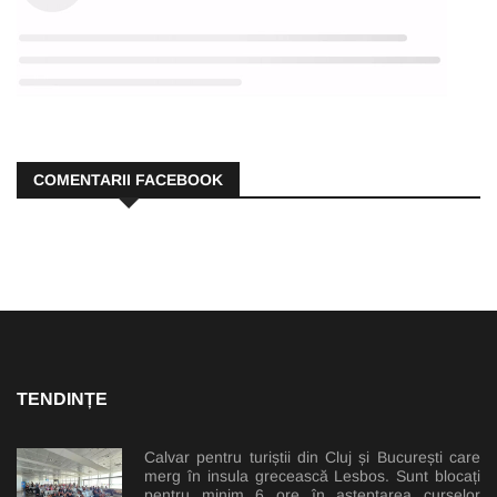
COMENTARII FACEBOOK
TENDINȚE
Calvar pentru turiștii din Cluj și București care
merg în insula grecească Lesbos. Sunt blocați
pentru minim 6 ore în așteptarea curselor