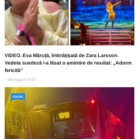
VIDEO. Eva Măruță, îmbrățișată de Zara Larsson.
Vedeta suedeză i-a lăsat o amintire de neuitat: „Adorm
fericită”
08 August 14:47
SOCIAL