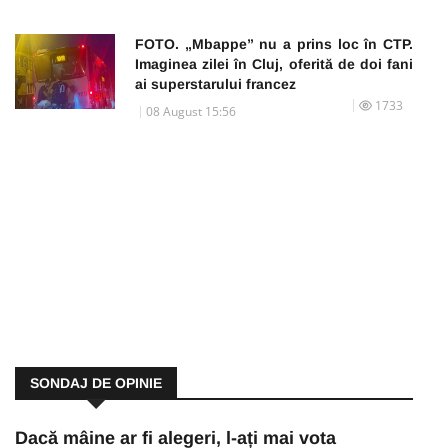
FOTO. „Mbappe” nu a prins loc în CTP.
Imaginea zilei în Cluj, oferită de doi fani
ai superstarului francez
1733
08 August 15:56
SONDAJ DE OPINIE
Dacă mâine ar fi alegeri, l-ați mai vota