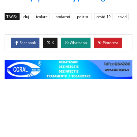
TAGS:
cluj
izolare
jandarmi
politisti
covid-19
covid
Facebook
X
Whatsapp
Pinterest