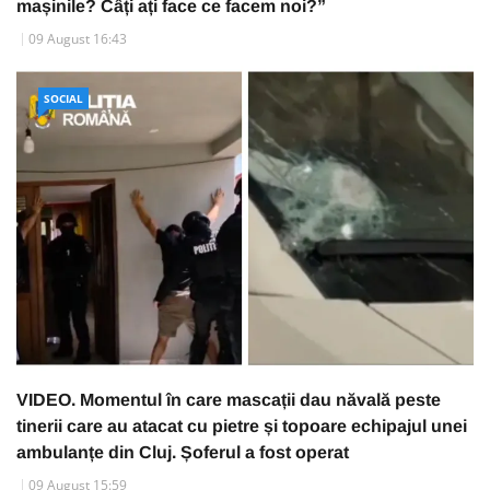
mașinile? Câți ați face ce facem noi?”
09 August 16:43
SOCIAL
VIDEO. Momentul în care mascații dau năvală peste
tinerii care au atacat cu pietre și topoare echipajul unei
ambulanțe din Cluj. Șoferul a fost operat
09 August 15:59