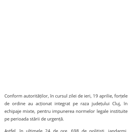
Conform autorităților, în cursul zilei de ieri, 19 aprilie, forţele
de ordine au acţionat integrat pe raza județului Cluj, în
echipaje mixte, pentru impunerea normelor legale instituite
pe perioada stării de urgenţă.
Astfel, în ultimele 24 de ore, 698 de poliţişti, jandarmi,