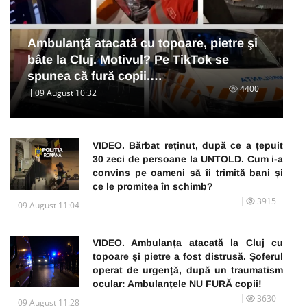
Ambulanţă atacată cu topoare, pietre şi
bâte la Cluj. Motivul? Pe TikTok se
spunea că fură copii.…
4400
09 August 10:32
VIDEO. Bărbat reținut, după ce a țepuit
30 zeci de persoane la UNTOLD. Cum i-a
convins pe oameni să îi trimită bani și
ce le promitea în schimb?
3915
09 August 11:04
VIDEO. Ambulanța atacată la Cluj cu
topoare și pietre a fost distrusă. Șoferul
operat de urgență, după un traumatism
ocular: Ambulanțele NU FURĂ copii!
3630
09 August 11:28