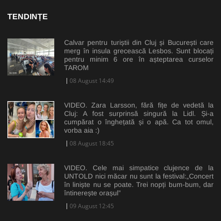
TENDINȚE
Calvar pentru turiștii din Cluj și București care
merg în insula grecească Lesbos. Sunt blocați
pentru minim 6 ore în așteptarea curselor
TAROM
08 August 14:49
VIDEO. Zara Larsson, fără fițe de vedetă la
Cluj: A fost surprinsă singură la Lidl. Și-a
cumpărat o înghețată și o apă. Ca tot omul,
vorba aia :)
08 August 18:45
VIDEO. Cele mai simpatice clujence de la
UNTOLD nici măcar nu sunt la festival:„Concert
în liniște nu se poate. Trei nopți bum-bum, dar
întinerește orașul”
09 August 12:45