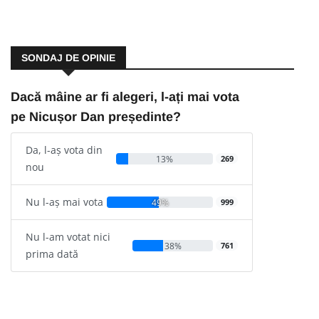
SONDAJ DE OPINIE
Dacă mâine ar fi alegeri, l-ați mai vota
pe Nicușor Dan președinte?
Da, l-aș vota din
13%
269
nou
Nu l-aș mai vota
49%
999
Nu l-am votat nici
38%
761
prima dată