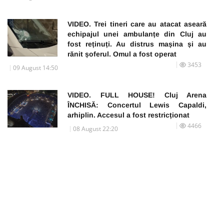
VIDEO. Trei tineri care au atacat aseară
echipajul unei ambulanțe din Cluj au
fost reținuți. Au distrus mașina și au
rănit șoferul. Omul a fost operat
3453
09 August 14:50
VIDEO. FULL HOUSE! Cluj Arena
ÎNCHISĂ: Concertul Lewis Capaldi,
arhiplin. Accesul a fost restricționat
4466
08 August 22:20