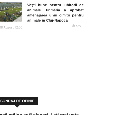
Vești bune pentru iubitorii de
animale. Primăria a aprobat
amenajarea unui cimitir pentru
animale în Cluj-Napoca
689
08 August 12:00
SONDAJ DE OPINIE
acă mâine ar fi alegeri, l-ați mai vota