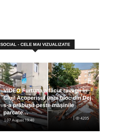
SOCIAL - CELE MAI VIZUALIZATE
VIDEO Furtuna a făcut ravagii în
Cluj! Acoperișul unui bloc din Dej
s-a prăbușit peste mașinile
parcate…
4205
07 August 19:40