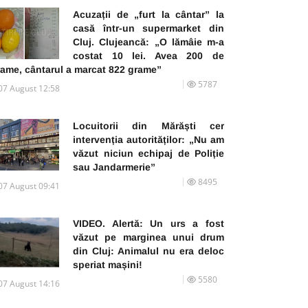
Acuzații de „furt la cântar” la
casă într-un supermarket din
Cluj. Clujeancă: „O lămâie m-a
costat 10 lei. Avea 200 de
rame, cântarul a marcat 822 grame”
5787
07 August 12:58
Locuitorii din Mărăști cer
intervenția autorităților: „Nu am
văzut niciun echipaj de Poliție
sau Jandarmerie”
8495
07 August 09:41
VIDEO. Alertă: Un urs a fost
văzut pe marginea unui drum
din Cluj: Animalul nu era deloc
speriat mașini!
5580
07 August 14:16