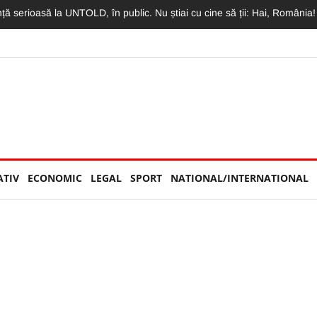
imit o declarație de dragoste greu de egalat. Vlad: „Mama, te iubesc m
ATIV
ECONOMIC
LEGAL
SPORT
NATIONAL/INTERNATIONAL