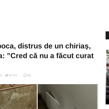
ca, distrus de un chiriaș,
a: ”Cred că nu a făcut curat
13
81151
66