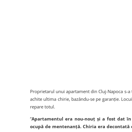
Proprietarul unui apartament din Cluj-Napoca s-a tr
achite ultima chirie, bazându-se pe garanție. Locu
repare totul.
”
Apartamentul era nou-nouț și a fost dat în 
ocupă de mentenanță. Chiria era decontată d