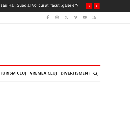
ai mult ca pe «U»”
TURISM CLUJ
VREMEA CLUJ
DIVERTISMENT