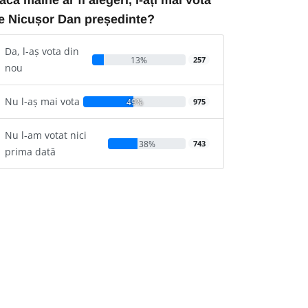
e Nicușor Dan președinte?
Da, l-aș vota din
13%
257
nou
Nu l-aș mai vota
49%
975
Nu l-am votat nici
38%
743
prima dată