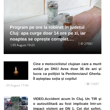
Program pe ore la robinet în județul
Cluj: apa curge doar 14 ore pe zi, iar
noaptea se oprește complet.…
27061
05 August 19:23
Cine e motociclistul clujean care a murit
astăzi pe DN1! Avea doar 36 de ani și
lucra ca polițist la Penitenciarul Gherla:
Îl așteptau soția și copilul
12687
05 August 17:44
VIDEO.Accident acum în Cluj. Un TIR și
o autoutilitară au fost implicate într-un
impact violent pe DN 1. Cei doi șoferi,