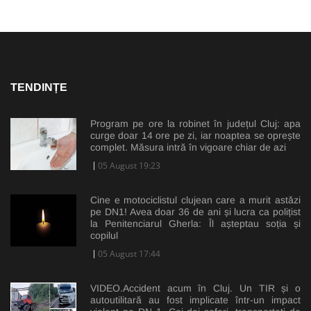
TENDINȚE
Program pe ore la robinet în județul Cluj: apa
curge doar 14 ore pe zi, iar noaptea se oprește
complet. Măsura intră în vigoare chiar de azi
05 August 19:23
Cine e motociclistul clujean care a murit astăzi
pe DN1! Avea doar 36 de ani și lucra ca polițist
la Penitenciarul Gherla: Îl așteptau soția și
copilul
05 August 17:44
VIDEO.Accident acum în Cluj. Un TIR și o
autoutilitară au fost implicate într-un impact