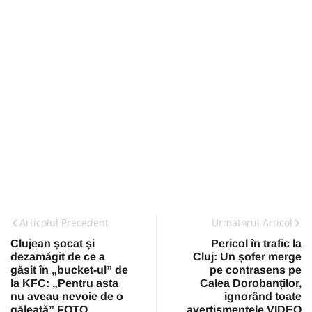
Articolul Precedent
Urmatorul Articol
Clujean șocat și
Pericol în trafic la
dezamăgit de ce a
Cluj: Un șofer merge
găsit în „bucket-ul” de
pe contrasens pe
la KFC: „Pentru asta
Calea Dorobanților,
nu aveau nevoie de o
ignorând toate
găleată” FOTO
avertismentele VIDEO