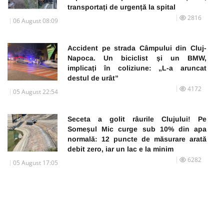
transportați de urgență la spital
2816
06 August 08:09
Accident pe strada Câmpului din Cluj-
Napoca. Un biciclist și un BMW,
implicați în coliziune: „L-a aruncat
destul de urât”
4172
05 August 22:54
Seceta a golit râurile Clujului! Pe
Someșul Mic curge sub 10% din apa
normală: 12 puncte de măsurare arată
debit zero, iar un lac e la minim
6282
05 August 17:05