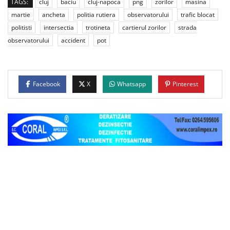
TAGS:
cluj
baciu
cluj-napoca
png
zorilor
masina
martie
ancheta
politia rutiera
observatorului
trafic blocat
politisti
intersectia
trotineta
cartierul zorilor
strada
observatorului
accident
pot
Facebook
X
Whatsapp
Pinterest