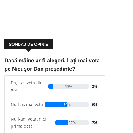
SONDAJ DE OPINIE
Dacă mâine ar fi alegeri, l-ați mai vota
pe Nicușor Dan președinte?
Da, l-aș vota din
13%
242
nou
Nu l-aș mai vota
50%
938
Nu l-am votat nici
37%
705
prima dată