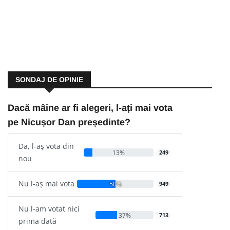
SONDAJ DE OPINIE
Dacă mâine ar fi alegeri, l-ați mai vota
pe Nicușor Dan președinte?
Da, l-aș vota din
13%
249
nou
Nu l-aș mai vota
50%
949
Nu l-am votat nici
37%
713
prima dată