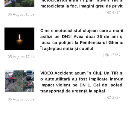
motocicleta ia foc. Imagini greu de privit
4714
06 August 13:59
Cine e motociclistul clujean care a murit
astăzi pe DN1! Avea doar 36 de ani și
lucra ca polițist la Penitenciarul Gherla:
Îl așteptau soția și copilul
13767
05 August 17:44
VIDEO.Accident acum în Cluj. Un TIR și
o autoutilitară au fost implicate într-un
impact violent pe DN 1. Cei doi șoferi,
transportați de urgență la spital
3737
06 August 08:09