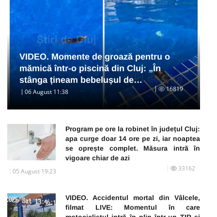
VIDEO. Momente de groază pentru o
mămică într-o piscină din Cluj: „În
stânga țineam bebelușul de…
16819
06 August 11:38
Program pe ore la robinet în județul Cluj:
apa curge doar 14 ore pe zi, iar noaptea
se oprește complet. Măsura intră în
vigoare chiar de azi
33162
05 August 19:23
VIDEO. Accidentul mortal din Vâlcele,
filmat LIVE: Momentul în care
motociclistul intră în plin într-un TIR și