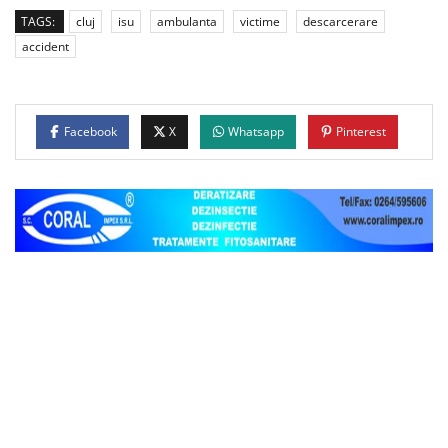
TAGS:
cluj
isu
ambulanta
victime
descarcerare
accident
Facebook
X
Whatsapp
Pinterest