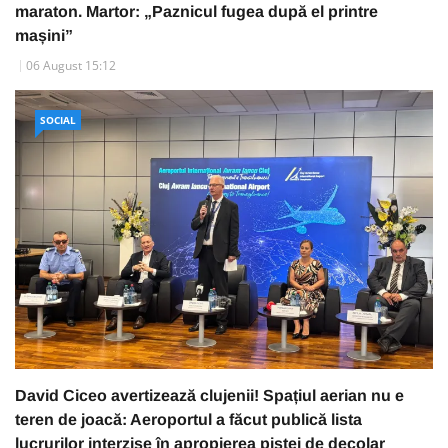
maraton. Martor: „Paznicul fugea după el printre
mașini”
06 August 15:12
SOCIAL
David Ciceo avertizează clujenii! Spațiul aerian nu e
teren de joacă: Aeroportul a făcut publică lista
lucrurilor interzise în apropierea pistei de decolar