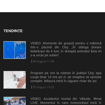
TENDINȚE
VIDEO. Momente de groază pentru o mămică
într-o piscină din Cluj: „În stânga țineam
bebelușul de 4 luni, în dreapta animalul ăsta mi
s-a urcat pe sutien”
06 August 11:38
Program pe ore la robinet în județul Cluj: apa
curge doar 14 ore pe zi, iar noaptea se oprește
complet. Măsura intră în vigoare chiar de azi
05 August 19:23
VIDEO. Accidentul mortal din Vâlcele, filmat
LIVE: Momentul în care motociclistul intră în