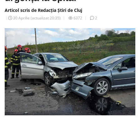
Articol scris de Redacția Știri de Cluj
30 Aprilie
(actualizat
20:35
)
6372
2